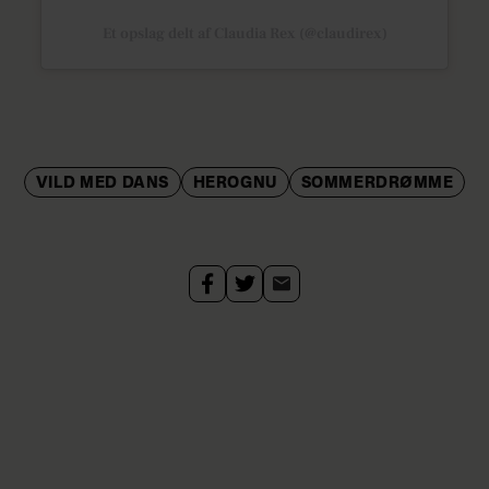
Et opslag delt af Claudia Rex (@claudirex)
VILD MED DANS
HEROGNU
SOMMERDRØMME