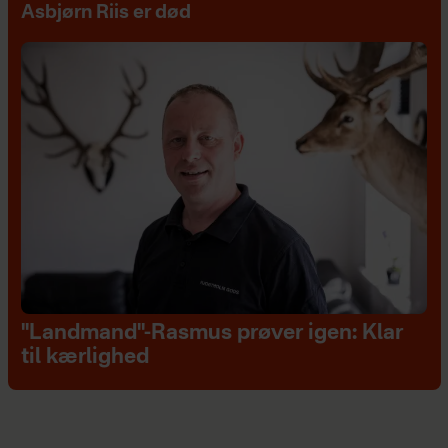
Asbjørn Riis er død
"Landmand"-Rasmus prøver igen: Klar
til kærlighed