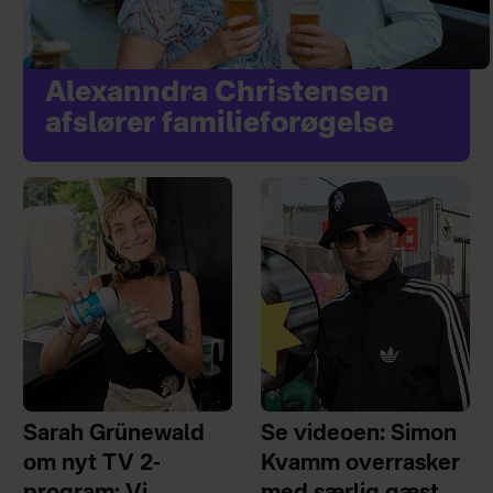
Alexanndra Christensen
afslører familieforøgelse
Sarah Grünewald
Se videoen: Simon
om nyt TV 2-
Kvamm overrasker