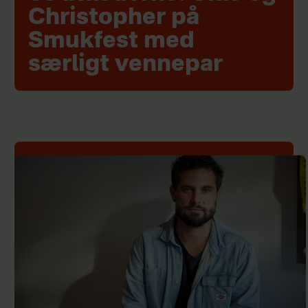
Christopher på
Smukfest med
særligt vennepar