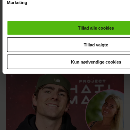
Marketing
Du kan til enhver tid trække dit samtykke tilbage via linket i 
læse mere om vores brug af cookies, samarbejdspartnere og
personoplysninger i forbindelse hermed i både
Tillad alle cookies
vores
privatlivspolitik
og
cookiepolitik
.
Tillad valgte
"Årgang 0"-stjerne indlagt: Deler nyt efter
operationen
Kun nødvendige cookies