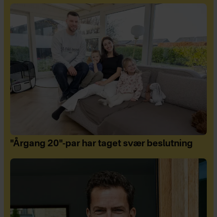
"Årgang 20"-par har taget svær beslutning