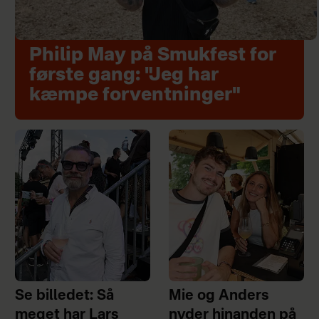
Philip May på Smukfest for
første gang: "Jeg har
kæmpe forventninger"
Se billedet: Så
Mie og Anders
meget har Lars
nyder hinanden på