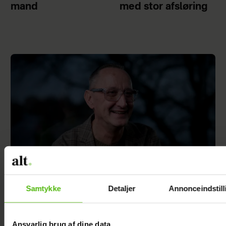
mand
med stor afsløring
Samtykke
Detaljer
Annonceindstill
Jesper Skibby deler stor familieglæde: Skal
være morfar
Ansvarlig brug af dine data