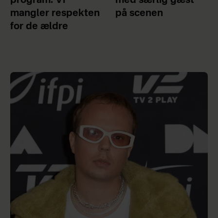
program: Vi
med særlig gæst
mangler respekten
på scenen
for de ældre