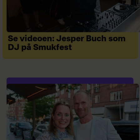
Se videoen: Jesper Buch som
DJ på Smukfest