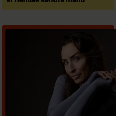
er hendes kendte mand