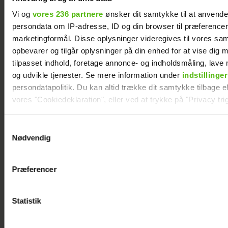
Vi og
vores 236 partnere
ønsker dit samtykke til at anvend
persondata om IP-adresse, ID og din browser til præferencer, 
marketingformål. Disse oplysninger videregives til vores sa
opbevarer og tilgår oplysninger på din enhed for at vise dig 
tilpasset indhold, foretage annonce- og indholdsmåling, lav
og udvikle tjenester. Se mere information under
indstillinger
persondatapolitik. Du kan altid trække dit samtykke tilbage ell
vores "Cookiedeklaration", eller ved at trykke på "Privacy trig
Dine valg anvendes på hele websitet.
Samtykkevalg
Nødvendig
Szhirley fortæller om skelsættende
Vi ønsker dit samtykke til at indsamle og bruge data for at k
oplevelse: Blev splittet fra sin far
relevant journalistisk indhold til dig.
Præferencer
Vi anvender egne cookies og cookies fra tredjeparter til at a
vores hjemmeside. Vi indsamler data om IP, ID og din browser 
generere statistik og huske dine præferencer samt til brug fo
Statistik
optimere vores reklametiltag på sociale medier og til at vise d
med sociale medier.