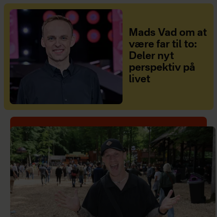
Mads Vad om at
være far til to:
Deler nyt
perspektiv på
livet