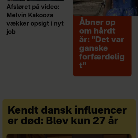
Afsløret på video:
Melvin Kakooza
Åbner op
vækker opsigt i nyt
om hårdt
job
år: "Det var
ganske
forfærdelig
t"
Kendt dansk influencer
er død: Blev kun 27 år