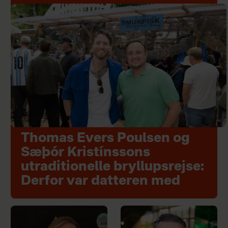
Thomas Evers Poulsen og
Sæþór Kristínssons
utraditionelle bryllupsrejse:
Derfor var datteren med