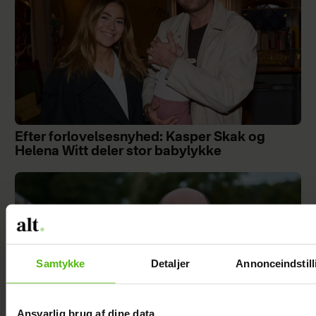
Efter forlovelsesnyhed: Kasper Skak og
Helena Witt deler stor babylykke
Samtykke
Detaljer
Annonceindstill
Ansvarlig brug af dine data