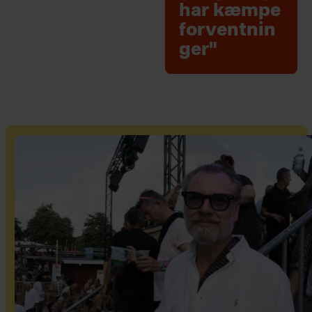
har kæmpe
forventnin
ger"