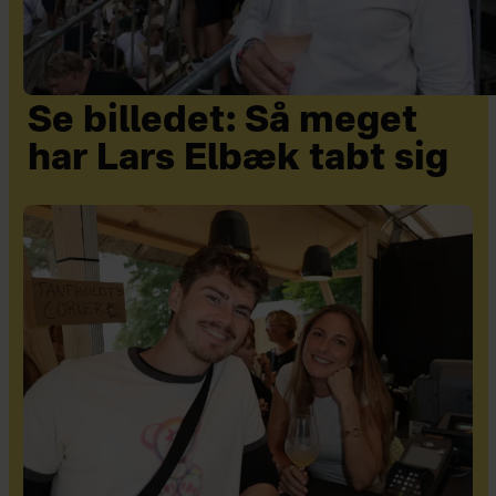
Se billedet: Så meget
har Lars Elbæk tabt sig