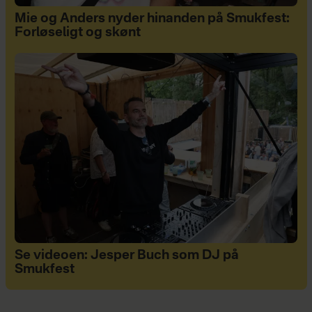
Mie og Anders nyder hinanden på Smukfest:
Forløseligt og skønt
Se videoen: Jesper Buch som DJ på
Smukfest