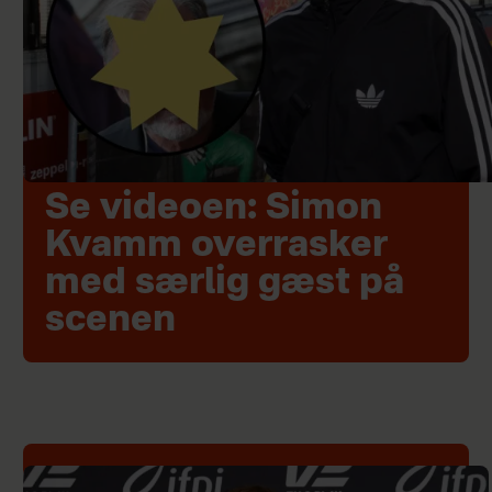
Se videoen: Simon
Kvamm overrasker
med særlig gæst på
scenen