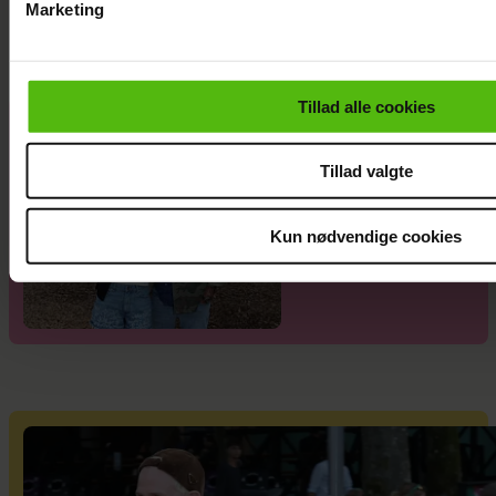
Marketing
Du kan til enhver tid trække dit samtykke tilbage via linket i 
læse mere om vores brug af cookies, samarbejdspartnere og
personoplysninger i forbindelse hermed i både
Tillad alle cookies
vores
privatlivspolitik
og
cookiepolitik
.
Janni Ree
afsted for
Tillad valgte
første gang:
Jeg er nervøs!
Kun nødvendige cookies