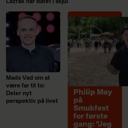
Lazrak har datet i skjul
Mads Vad om at
være far til to:
Philip May
Deler nyt
på
perspektiv på livet
Smukfest
for første
gang: "Jeg