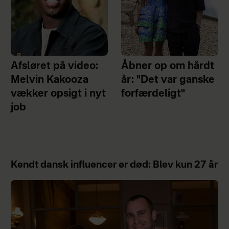
Afsløret på video:
Åbner op om hårdt
Melvin Kakooza
år: "Det var ganske
vækker opsigt i nyt
forfærdeligt"
job
Kendt dansk influencer er død: Blev kun 27 år