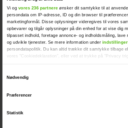
Vi og
vores 236 partnere
ønsker dit samtykke til at anvend
persondata om IP-adresse, ID og din browser til præferencer, 
marketingformål. Disse oplysninger videregives til vores sa
TV 2-profilen Stefan Jepsen ramt af
opbevarer og tilgår oplysninger på din enhed for at vise dig 
nyresvigt
tilpasset indhold, foretage annonce- og indholdsmåling, lav
og udvikle tjenester. Se mere information under
indstillinger
persondatapolitik. Du kan altid trække dit samtykke tilbage ell
vores "Cookiedeklaration", eller ved at trykke på "Privacy trig
Dine valg anvendes på hele websitet.
Samtykkevalg
Nødvendig
Vi ønsker dit samtykke til at indsamle og bruge data for at k
relevant journalistisk indhold til dig.
Præferencer
Vi anvender egne cookies og cookies fra tredjeparter til at a
vores hjemmeside. Vi indsamler data om IP, ID og din browser 
generere statistik og huske dine præferencer samt til brug fo
Statistik
optimere vores reklametiltag på sociale medier og til at vise d
Natasha Brock mødte sin mand på
med sociale medier.
Skanderborg