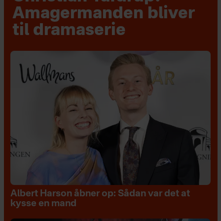
Amagermanden bliver
til dramaserie
Albert Harson åbner op: Sådan var det at
kysse en mand