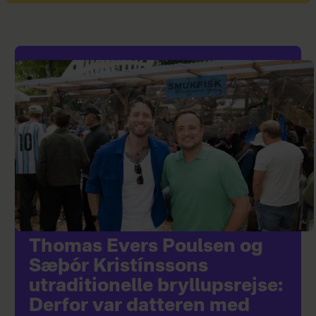
Thomas Evers Poulsen og
Sæþór Kristínssons
utraditionelle bryllupsrejse:
Derfor var datteren med