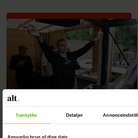
Se videoen: Jesper Buch
som DJ på Smukfest
Samtykke
Detaljer
Annonceindstill
Ansvarlig brug af dine data