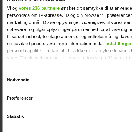
Vi og
vores 236 partnere
ønsker dit samtykke til at anvend
persondata om IP-adresse, ID og din browser til præferencer, 
marketingformål. Disse oplysninger videregives til vores sa
opbevarer og tilgår oplysninger på din enhed for at vise dig 
tilpasset indhold, foretage annonce- og indholdsmåling, lav
og udvikle tjenester. Se mere information under
indstillinger
persondatapolitik. Du kan altid trække dit samtykke tilbage ell
Alexanndra
Sarah Grünewald
vores "Cookiedeklaration", eller ved at trykke på "Privacy trig
Christensen
om nyt TV 2-
afslører
program: Vi
Dine valg anvendes på hele websitet.
Samtykkevalg
familieforøgelse
mangler respekten
Nødvendig
Vi ønsker dit samtykke til at indsamle og bruge data for at k
for de ældre
relevant journalistisk indhold til dig.
Præferencer
Vi anvender egne cookies og cookies fra tredjeparter til at a
vores hjemmeside. Vi indsamler data om IP, ID og din browser 
generere statistik og huske dine præferencer samt til brug fo
Statistik
optimere vores reklametiltag på sociale medier og til at vise d
med sociale medier.