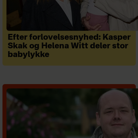
Efter forlovelsesnyhed: Kasper
Skak og Helena Witt deler stor
babylykke