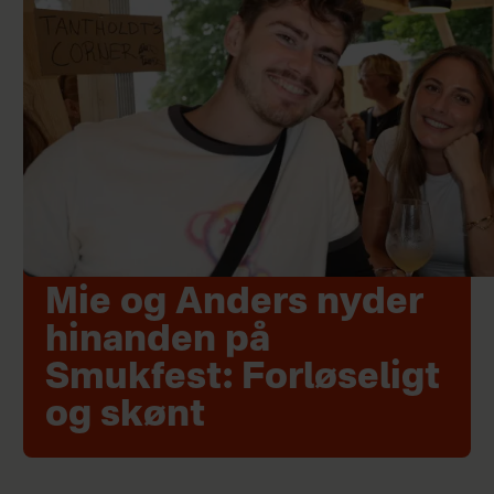
Mie og Anders nyder
hinanden på
Smukfest: Forløseligt
og skønt