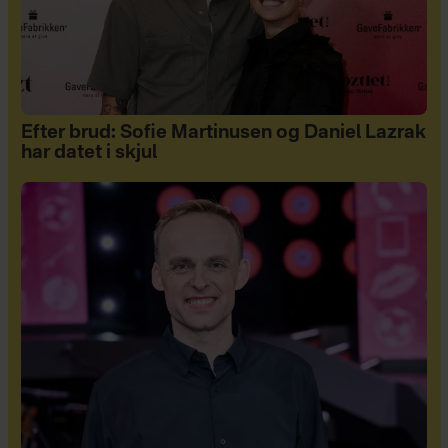
Efter brud: Sofie Martinusen og Daniel Lazrak
har datet i skjul