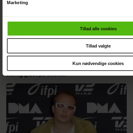
Marketing
Du kan til enhver tid trække dit samtykke tilbage via linket i 
læse mere om vores brug af cookies, samarbejdspartnere og
personoplysninger i forbindelse hermed i både
Tillad alle cookies
vores
privatlivspolitik
og
cookiepolitik
.
Tillad valgte
Kun nødvendige cookies
Se videoen: Simon Kvamm overrasker med
særlig gæst på scenen