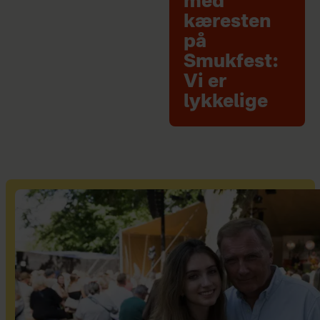
med
kæresten
på
Smukfest:
Vi er
lykkelige