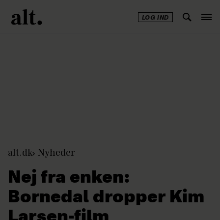
LOG IND
Annonce
alt.dk
Nyheder
Nej fra enken:
Bornedal dropper Kim
Larsen-film