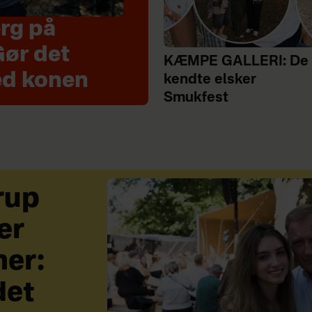
rg på
Gør det
KÆMPE GALLERI: De
ed konen
kendte elsker
Smukfest
rup
er
ner:
det