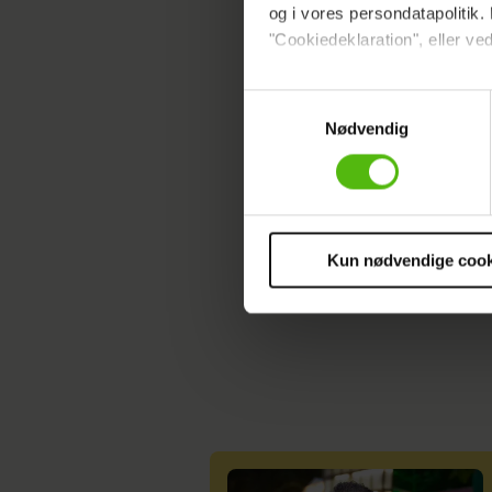
og i vores persondatapolitik. 
jeg tror 
"Cookiedeklaration", eller ved
Se hele i
Dine valg anvendes på hele w
Samtykkevalg
Nødvendig
Vi ønsker dit samtykke til at 
TV-NYHEDER
Vi anvender egne cookies og c
om IP, ID og din browser for a
markedsføring, så vi kan opti
sociale medier.
Kun nødvendige cook
Du kan til enhver tid trække 
cookies, samarbejdspartnere 
vores
privatlivspolitik
og
co