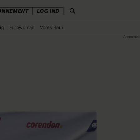
ONNEMENT
LOG IND
ig
Eurowoman
Vores Børn
Annonce