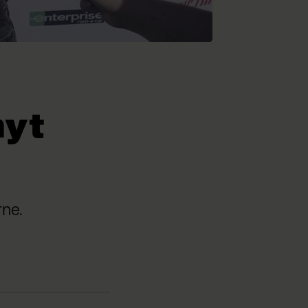
nyt
rne.