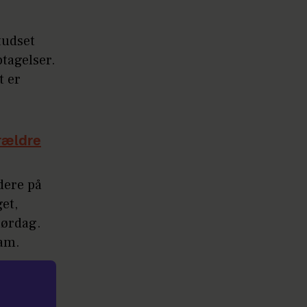
tudset
ptagelser.
t er
orældre
idere på
et,
lørdag.
ram.