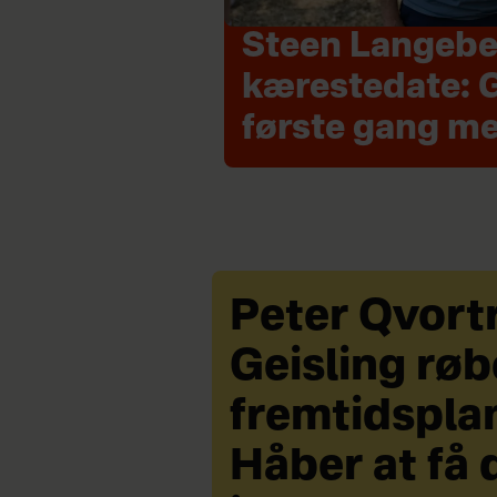
Steen Langebe
kærestedate: 
første gang m
Peter Qvort
Geisling røb
fremtidspla
Håber at få 