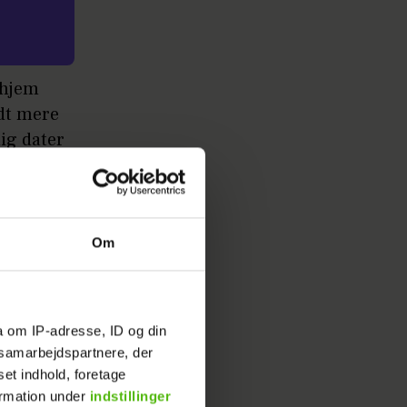
m hjem
idt mere
dig dater
Om
ter de
ne har i
a om IP-adresse, ID og din
s samarbejdspartnere, der
 Magaluf
set indhold, foretage
ormation under
indstillinger
tober. Så