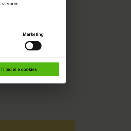
 fra vores
utter hun.
Marketing
ournalistisk indhold til dig.
emmeside. Vi indsamler data
er samt til brug for
ktioner i forbindelse med
Tillad alle cookies
e mere om vores brug af
 både