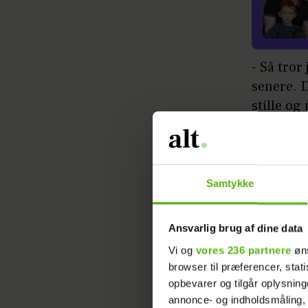
- Så tror
senere. D
stille og
Peter Bir
Læs ogs
Samtykke
Optagelse
lidt endn
Ansvarlig brug af dine data
støbeske
Vi og
vores 236 partnere
øns
browser til præferencer, stat
- Det her
opbevarer og tilgår oplysning
annonce- og indholdsmåling,
og filme 