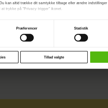
Du kan altid trække dit samtykke tilbage eller ændre indstillinger
ikke, oktober er et dårligt bud, så er jeg tilbage, sl
 at trykke på "Privacy trigger" ikonet.
nterviewet med Nynne i videoen øverst i artiklen.
ebsitet.
Præferencer
Statistik
indsamle og bruge data for at kunne levere og finansiere relevant j
HEROGNU
ookies fra tredjeparter til at at optimere dit besøg på vores hj
t sikre funktionalitet, generere statistik og huske dine præferenc
mere vores reklametiltag på sociale medier og til at vise dig fun
ies
Tillad valgte
dit samtykke tilbage via linket i vores cookiepolitik. Du kan læs
og behandling af dine personoplysninger i forbindelse hermed i
okiepolitik
.