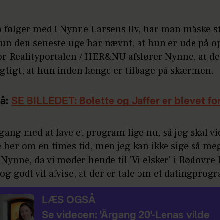
 følger med i Nynne Larsens liv, har man måske s
hun den seneste uge har nævnt, at hun er ude på o
or Realityportalen / HER&NU afslører Nynne, at de
gtigt, at hun inden længe er tilbage på skærmen.
å:
SE BILLEDET: Bolette og Jaffer er blevet f
i gang med at lave et program lige nu, så jeg skal v
 her om en times tid, men jeg kan ikke sige så meg
 Nynne, da vi møder hende til 'Vi elsker' i Rødovre 
og godt vil afvise, at der er tale om et datingprog
LÆS OGSÅ
Se videoen: 'Årgang 20'-Lenas vilde