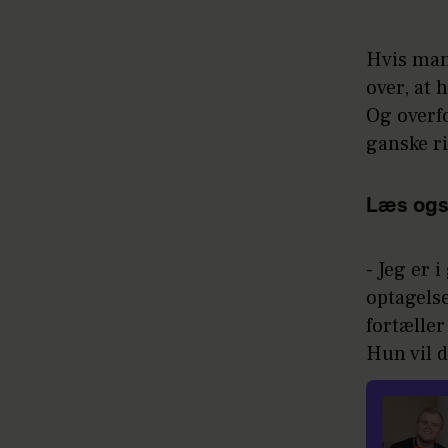
Hvis man
over, at 
Og overf
ganske ri
Læs ogs
- Jeg er 
optagelse
fortæller
Hun vil d