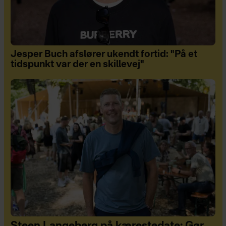
Jesper Buch afslører ukendt fortid: "På et
tidspunkt var der en skillevej"