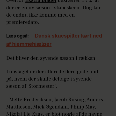
Overfor
Ekstra Bladet
bekræfter TV 2, at
der er en ny sæson i støbeskeen. Dog kan
de endnu ikke komme med en
premieredato.
Dansk skuespiller kørt ned
Læs også:
af hjemmehjælper
Det bliver den syvende sæson i rækken.
I opslaget er der allerede flere gode bud
på, hvem der skulle deltage i syvende
sæson af 'Stormester'.
- Mette Frederiksen, Jacob Riising, Anders
Matthesen, Mick Øgendahl, Philip May,
Nikolaj Lie Kaas, er blot nogle af de navne,