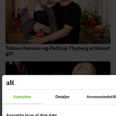
Tobias Hamann og Patricia Thyberg er blevet
gift
Samtykke
Detaljer
Annonceindstill
Ansvarlig brug af dine data