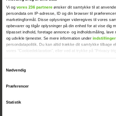
Vi og
vores 236 partnere
ønsker dit samtykke til at anvend
persondata om IP-adresse, ID og din browser til præferencer, 
marketingformål. Disse oplysninger videregives til vores sa
Janni Ree kan ikke gå i fred på Smukfest: Det
opbevarer og tilgår oplysninger på din enhed for at vise dig 
bliver vildere og vildere
tilpasset indhold, foretage annonce- og indholdsmåling, lav
og udvikle tjenester. Se mere information under
indstillinger
persondatapolitik. Du kan altid trække dit samtykke tilbage ell
vores "Cookiedeklaration", eller ved at trykke på "Privacy trig
Dine valg anvendes på hele websitet.
Samtykkevalg
Nødvendig
Vi ønsker dit samtykke til at indsamle og bruge data for at k
relevant journalistisk indhold til dig.
Præferencer
Vi anvender egne cookies og cookies fra tredjeparter til at a
vores hjemmeside. Vi indsamler data om IP, ID og din browser 
generere statistik og huske dine præferencer samt til brug fo
Statistik
optimere vores reklametiltag på sociale medier og til at vise d
Mai Manniche afslører ny flamme
med sociale medier.