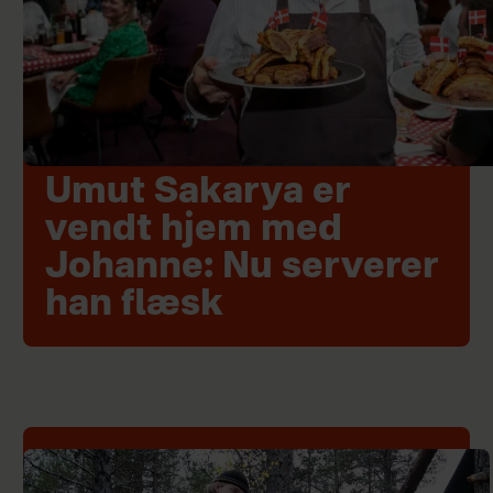
Umut Sakarya er
vendt hjem med
Johanne: Nu serverer
han flæsk