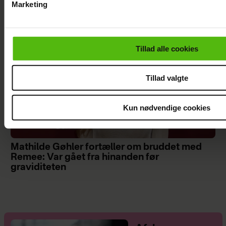
Marketing
Du kan til enhver tid trække dit samtykke tilbage via linket i 
læse mere om vores brug af cookies, samarbejdspartnere og
personoplysninger i forbindelse hermed i både
Tillad alle cookies
vores
privatlivspolitik
og
cookiepolitik
.
Tillad valgte
Kun nødvendige cookies
Mathilde Gøhler fortæller om bruddet med
Remee: Var gået fra hinanden før
graviditeten