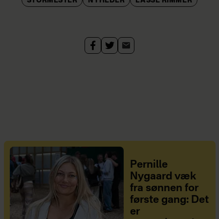
STORMESTER
NYHEDER
LASSE RIMMER
Pernille
Nygaard væk
fra sønnen for
første gang: Det
er