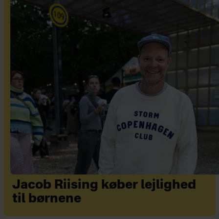
Jacob Riising køber lejlighed
til børnene