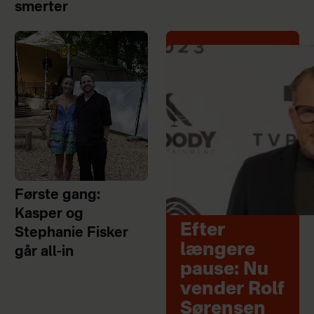
smerter
Første gang:
Kasper og
Efter
Stephanie Fisker
længere
går all-in
pause: Nu
vender Rolf
Sørensen