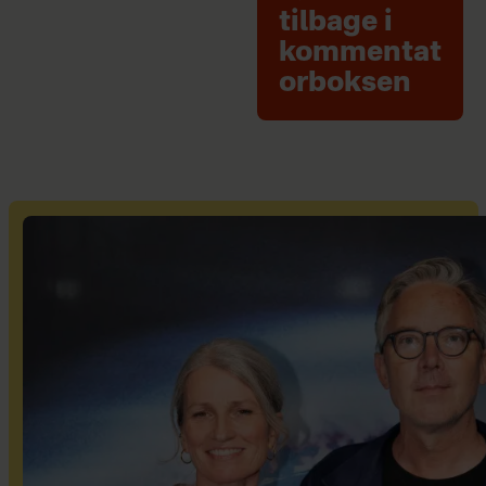
tilbage i
kommentat
orboksen