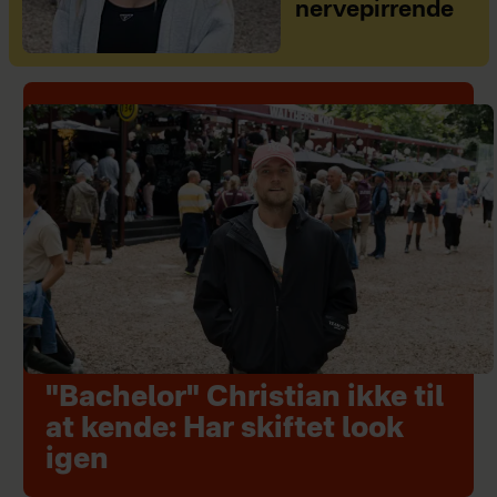
nervepirrende
"Bachelor" Christian ikke til
at kende: Har skiftet look
igen