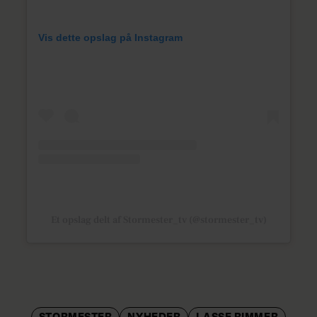
Vis dette opslag på Instagram
Et opslag delt af Stormester_tv (@stormester_tv)