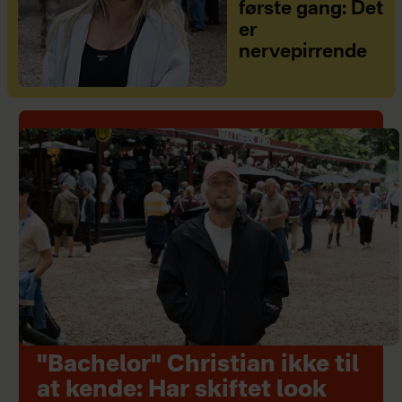
første gang: Det
er
nervepirrende
"Bachelor" Christian ikke til
at kende: Har skiftet look