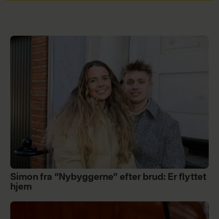
Simon fra “Nybyggerne” efter brud: Er flyttet
hjem