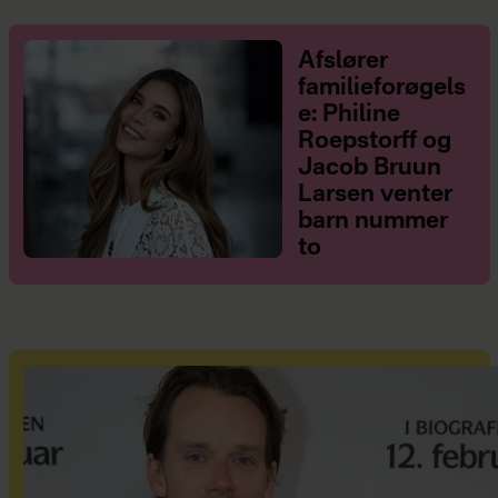
Afslører
familieforøgels
e: Philine
Roepstorff og
Jacob Bruun
Larsen venter
barn nummer
to