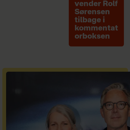
vender Rolf
Sørensen
tilbage i
kommentat
orboksen