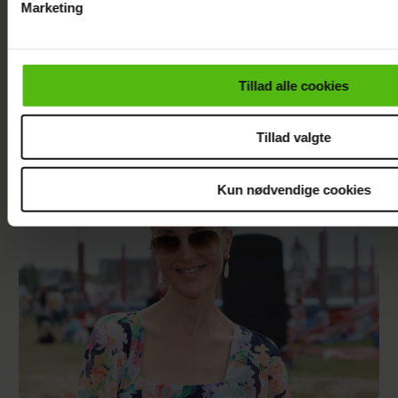
Marketing
Du kan til enhver tid trække dit samtykke tilbage via linket i 
læse mere om vores brug af cookies, samarbejdspartnere og
personoplysninger i forbindelse hermed i både
Tillad alle cookies
vores
privatlivspolitik
og
cookiepolitik
.
Janni Ree kan ikke gå i fred på Smukfest: Det
bliver vildere og vildere
Tillad valgte
Kun nødvendige cookies