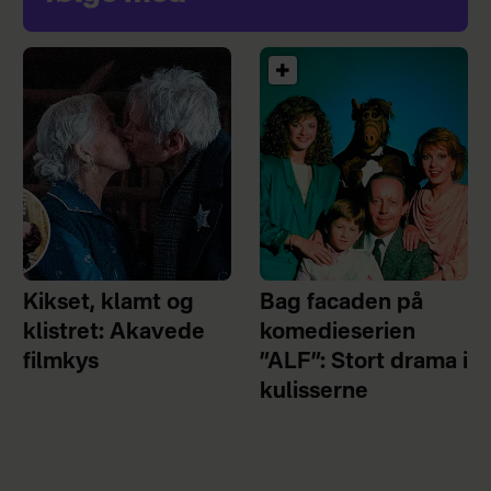
Kikset, klamt og
Bag facaden på
klistret: Akavede
komedieserien
filmkys
”ALF”: Stort drama i
kulisserne