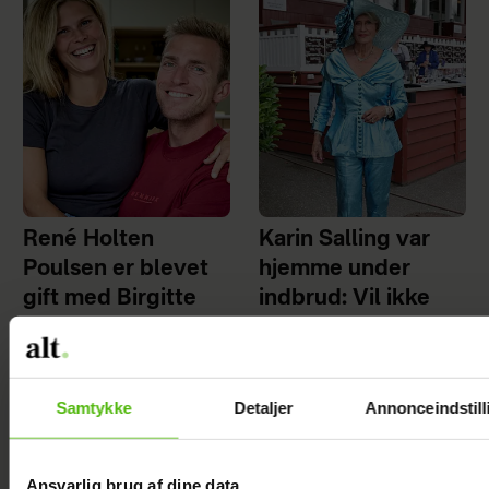
René Holten
Karin Salling var
Poulsen er blevet
hjemme under
gift med Birgitte
indbrud: Vil ikke
leve i frygt
Samtykke
Detaljer
Annonceindstill
Ansvarlig brug af dine data