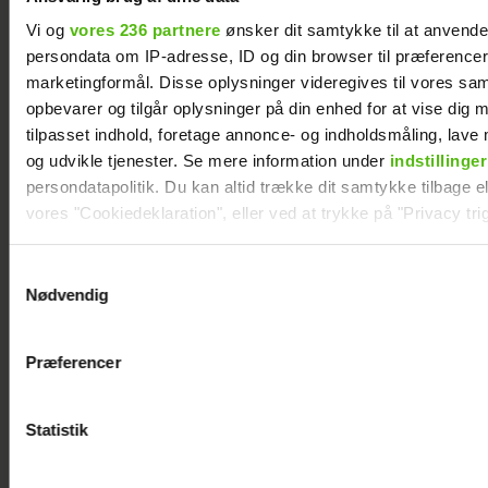
Vi og
vores 236 partnere
ønsker dit samtykke til at anvend
persondata om IP-adresse, ID og din browser til præferencer, 
marketingformål. Disse oplysninger videregives til vores sa
opbevarer og tilgår oplysninger på din enhed for at vise dig 
tilpasset indhold, foretage annonce- og indholdsmåling, lav
og udvikle tjenester. Se mere information under
indstillinger
persondatapolitik. Du kan altid trække dit samtykke tilbage ell
vores "Cookiedeklaration", eller ved at trykke på "Privacy trig
Tobias Hamann og Patricia Thyberg er blevet
Dine valg anvendes på hele websitet.
Samtykkevalg
gift
Nødvendig
Vi ønsker dit samtykke til at indsamle og bruge data for at k
relevant journalistisk indhold til dig.
Præferencer
Vi anvender egne cookies og cookies fra tredjeparter til at a
vores hjemmeside. Vi indsamler data om IP, ID og din browser 
generere statistik og huske dine præferencer samt til brug fo
Statistik
optimere vores reklametiltag på sociale medier og til at vise d
med sociale medier.