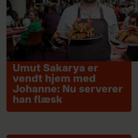
Umut Sakarya er
vendt hjem med
Johanne: Nu serverer
han flæsk