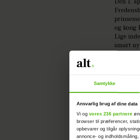
Den 1. ap
Fredensbo
prinsess
og kong F
Lige inde
smart ny
Maj, 1
Samtykke
Ansvarlig brug af dine data
Vi og
vores 236 partnere
øns
browser til præferencer, stat
opbevarer og tilgår oplysning
annonce- og indholdsmåling,