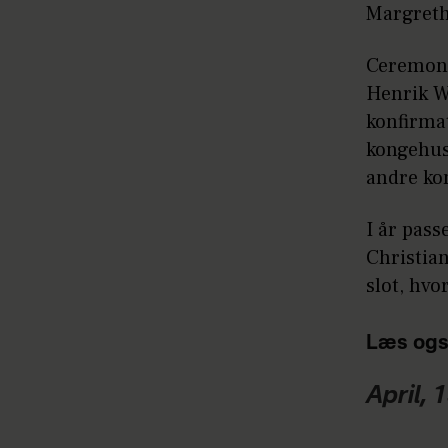
Margreth
Ceremoni
Henrik W
konfirmat
kongehuse
andre kon
I år pass
Christia
slot, hvo
Læs ogs
April, 