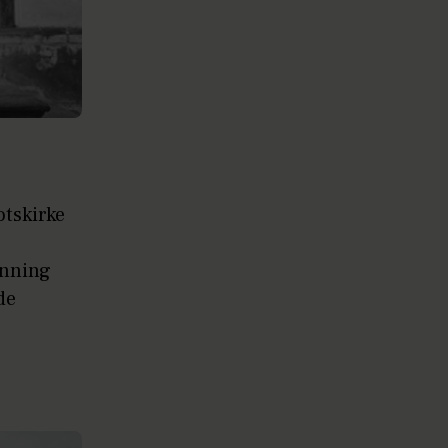
otskirke
onning
de