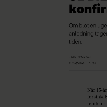
konfi
Om blot en uge e
anledning tager
tiden.
Helle
Bill Madsen
8. May 2021 - 11:58
Når 15-år
forsinkel
femte i r