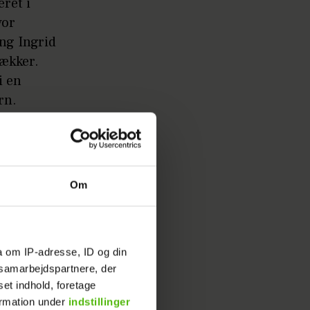
ret i
vor
ng Ingrid
rækker.
i en
rn.
Om
a om IP-adresse, ID og din
s samarbejdspartnere, der
set indhold, foretage
ormation under
indstillinger