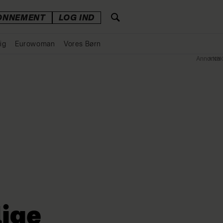
ONNEMENT
LOG IND
ig
Eurowoman
Vores Børn
Annonce
ige