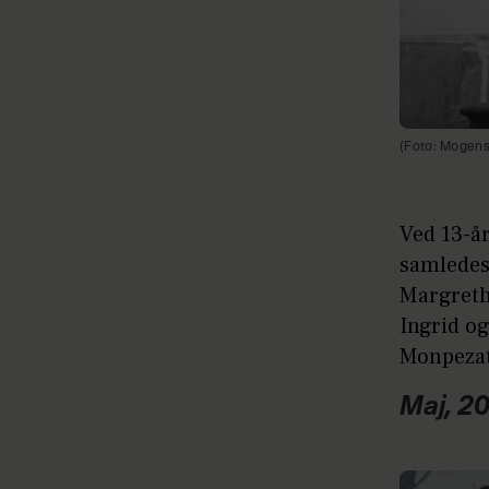
(Foto: Mogens
Ved 13-å
samledes
Margreth
Ingrid og
Monpezat
Maj, 2