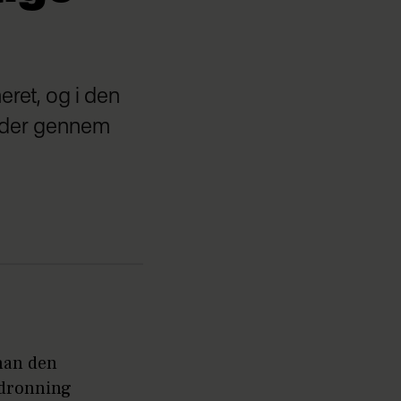
eret, og i den
ander gennem
 han den
 dronning