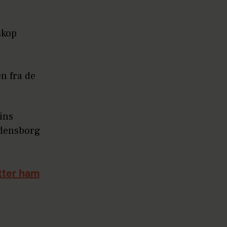
skop
n fra de
ins
edensborg
tter ham