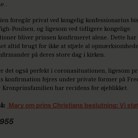
e .
en foregår privat ved kongelig konfessionarius bi
igh-Poulsen, og ligesom ved tidligere kongelige
ioner bliver prinsen konfirmeret alene. Dette har
t altid brugt for ikke at stjæle al opmærksomhede
firmander på deres store dag i kirken.
er det også perfekt i coronasituationen, ligesom pr
ns konfirmation fejres under private former på Fr
r Kronprinsfamilien har recidens for øjeblikket.
å:
Mary om prins Christians beslutning: Vi stø
1955