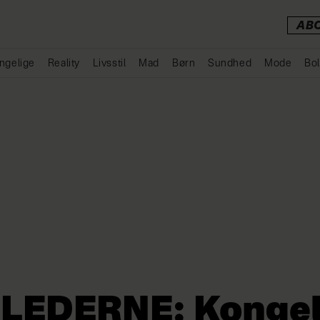
AB
ngelige
Reality
Livsstil
Mad
Børn
Sundhed
Mode
Bol
Annonce
LLEDERNE: Kongel