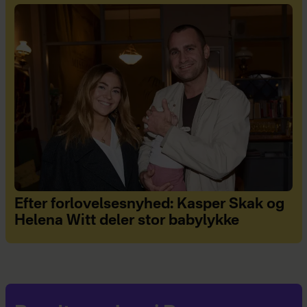
Efter forlovelsesnyhed: Kasper Skak og
Helena Witt deler stor babylykke