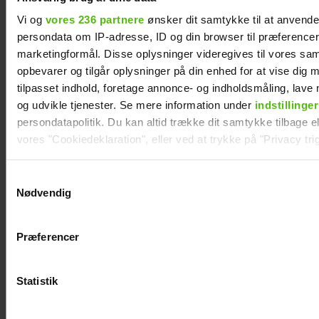
Vi og
vores 236 partnere
ønsker dit samtykke til at anvend
persondata om IP-adresse, ID og din browser til præferencer, 
marketingformål. Disse oplysninger videregives til vores sa
Mie og Anders nyder hinanden på Smukfest:
opbevarer og tilgår oplysninger på din enhed for at vise dig 
Forløseligt og skønt
tilpasset indhold, foretage annonce- og indholdsmåling, lav
og udvikle tjenester. Se mere information under
indstillinger
persondatapolitik. Du kan altid trække dit samtykke tilbage ell
vores "Cookiedeklaration", eller ved at trykke på "Privacy trig
Dine valg anvendes på hele websitet.
Samtykkevalg
Nødvendig
Vi ønsker dit samtykke til at indsamle og bruge data for at k
relevant journalistisk indhold til dig.
Præferencer
Vi anvender egne cookies og cookies fra tredjeparter til at a
vores hjemmeside. Vi indsamler data om IP, ID og din browser 
generere statistik og huske dine præferencer samt til brug fo
Statistik
optimere vores reklametiltag på sociale medier og til at vise d
Se videoen: Jesper Buch som DJ på
med sociale medier.
Smukfest