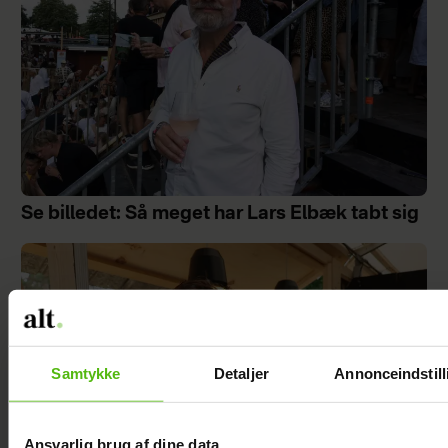
Se billedet: Så meget har Lars Elbæk tabt sig
Samtykke
Detaljer
Annonceindstill
Ansvarlig brug af dine data