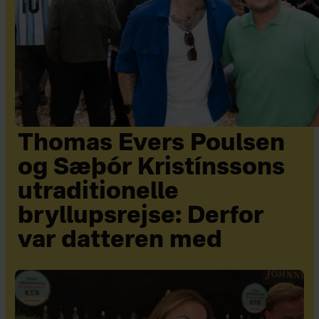
Thomas Evers Poulsen
og Sæþór Kristínssons
utraditionelle
bryllupsrejse: Derfor
var datteren med