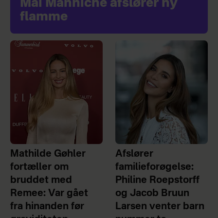
Mai Manniche afslører ny
flamme
Mathilde Gøhler
Afslører
fortæller om
familieforøgelse:
bruddet med
Philine Roepstorff
Remee: Var gået
og Jacob Bruun
fra hinanden før
Larsen venter barn