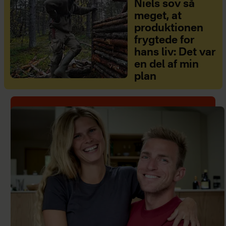
Niels sov så
meget, at
produktionen
frygtede for
hans liv: Det var
en del af min
plan