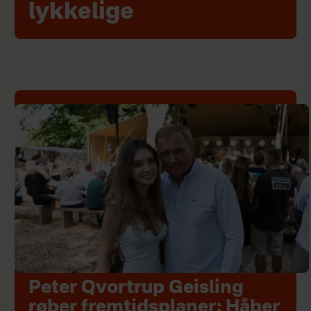
lykkelige
Peter Qvortrup Geisling
røber fremtidsplaner: Håber