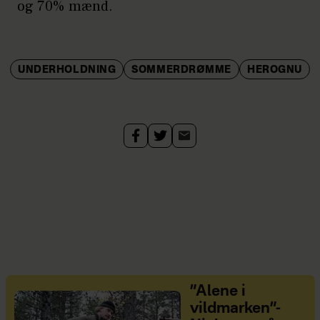
og 70% mænd.
UNDERHOLDNING
SOMMERDRØMME
HEROGNU
”Alene i
vildmarken”-