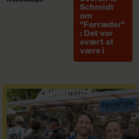
festivalstips
Schmidt
om
"Forræder"
: Det var
svært at
være i