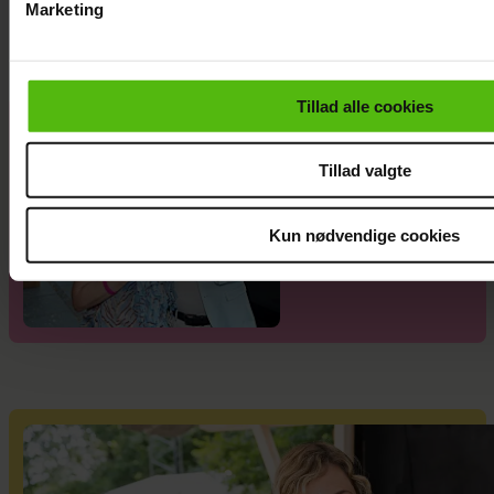
Marketing
Du kan til enhver tid trække dit samtykke tilbage via linket i 
læse mere om vores brug af cookies, samarbejdspartnere og
personoplysninger i forbindelse hermed i både
Tillad alle cookies
vores
privatlivspolitik
og
cookiepolitik
.
Alexanndra
Christensen
Tillad valgte
afslører
familieforøgels
Kun nødvendige cookies
e