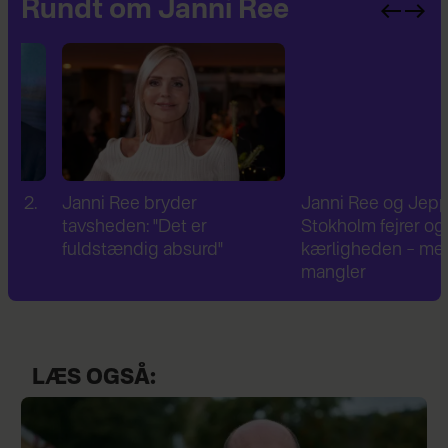
Rundt om Janni Ree
Janni Ree bryder
Janni Ree og Jeppe
tavsheden: "Det er
Stokholm fejrer og nyde
fuldstændig absurd"
kærligheden – men én t
mangler
LÆS OGSÅ: