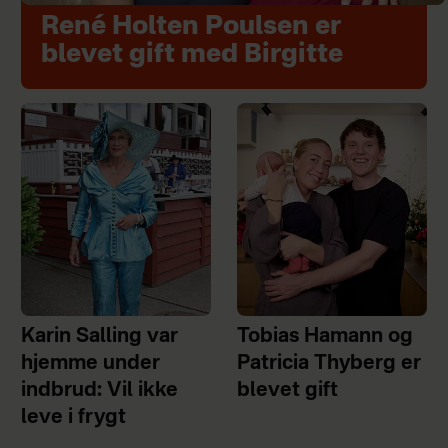
René Holten Poulsen er
blevet gift med Birgitte
Karin Salling var
Tobias Hamann og
hjemme under
Patricia Thyberg er
indbrud: Vil ikke
blevet gift
leve i frygt