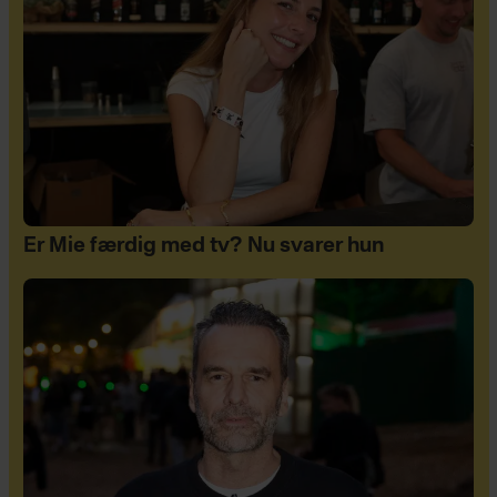
Er Mie færdig med tv? Nu svarer hun