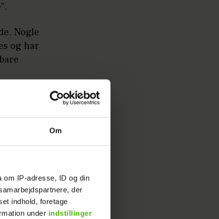
”.
de. Nogle
es og har
 bare
an møde
er at
Om
i
a om IP-adresse, ID og din
s samarbejdspartnere, der
set indhold, foretage
ormation under
indstillinger