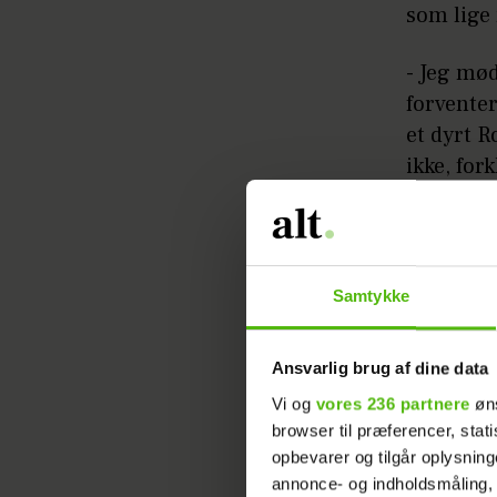
som lige
- Jeg mø
forvente
et dyrt 
ikke, for
- Ejendo
de hurtig
være eje
Samtykke
Ansvarlig brug af dine data
Vi og
vores 236 partnere
øns
browser til præferencer, stat
opbevarer og tilgår oplysning
annonce- og indholdsmåling,