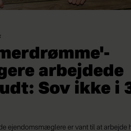
g
merdrømme'-
gere arbejdede
udt: Sov ikke i 
e ejendomsmæglere er vant til at arbejde 