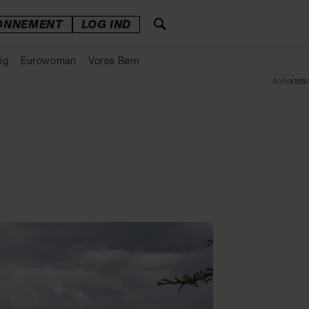
ONNEMENT
LOG IND
ig
Eurowoman
Vores Børn
Annonce