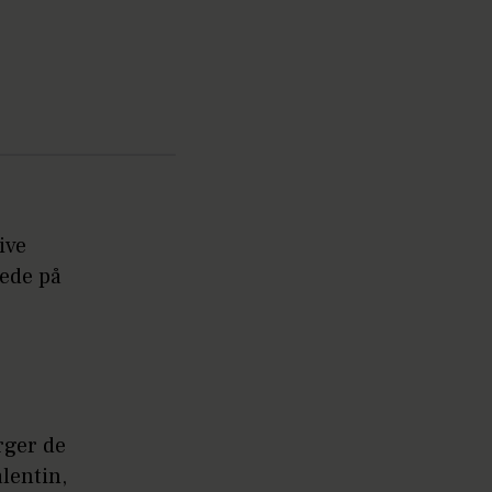
ive
lede på
rger de
lentin,