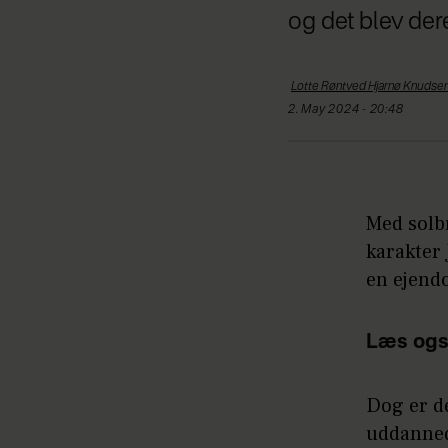
og det blev der
Lotte Røntved Hjarnø
Knudse
2. May 2024 - 20:48
Med solbr
karakter
en ejend
Læs ogs
Dog er de
uddanned