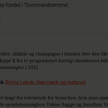
es fordel i 'Sommerdrømme'.
n
iller, slikhår og champagne i hånden blev den fikt
 Jeppe K fra tv-programmet hurtigt danskernes bil
omsmægler i 2012.
å:
Elvira i chok: Hærværk og indbrud
t langt fra retvisende for branchen, hvis man spø
e ejendomsmæglere Tobias Bagge og Jonathan Va