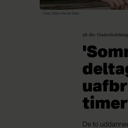
Foto: Niels Henrik Dam
alt.dk
Underholdnin
'Som
delta
uafbr
timer
De to uddanned