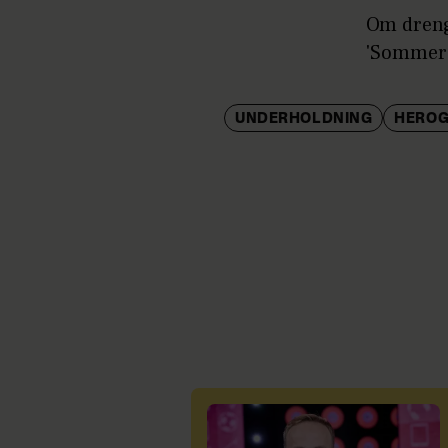
Om dreng
'Sommerd
UNDERHOLDNING
HERO