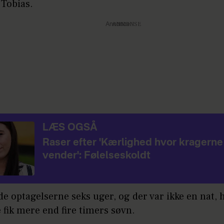
 Tobias.
Annonce
LÆS OGSÅ
Raser efter 'Kærlighed hvor kragerne
vender': Følelseskoldt
ede optagelserne seks uger, og der var ikke en nat, 
fik mere end fire timers søvn.