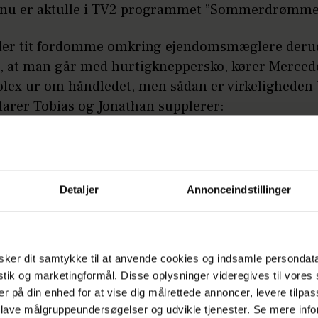
 nu er aktulle i TV2 programmet ”Sommerdrømme
der tit fordomme omkring ejendomsmæglere deru
r, at man går med hurtigkneppersko, kører Merced
Rolex ur om håndledet, men sådan er virkeligheden
klarer Tobias og Jonathan supplerer:
msmæglere kommer i alle former og farver. Du k
e, de søde, de stille. Der er mange forskellige måd
ndomsmæglere på.
Detaljer
Annonceindstillinger
LÆS OGSÅ
Emilie holdt på en stor hemmelighed 
ker dit samtykke til at anvende cookies og indsamle persondat
'Kærlighed hvor kragerne vender'
istik og marketingformål. Disse oplysninger videregives til vore
er på din enhed for at vise dig målrettede annoncer, levere tilpas
 lave målgruppeundersøgelser og udvikle tjenester. Se mere inf