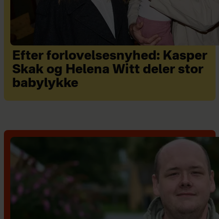
Efter forlovelsesnyhed: Kasper
Skak og Helena Witt deler stor
babylykke