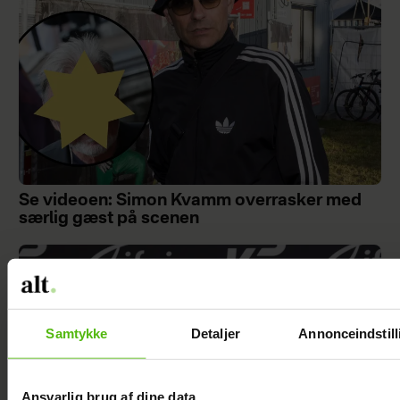
Se videoen: Simon Kvamm overrasker med
særlig gæst på scenen
Samtykke
Detaljer
Annonceindstill
Ansvarlig brug af dine data