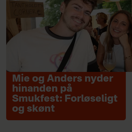
Mie og Anders nyder
hinanden på
Smukfest: Forløseligt
og skønt