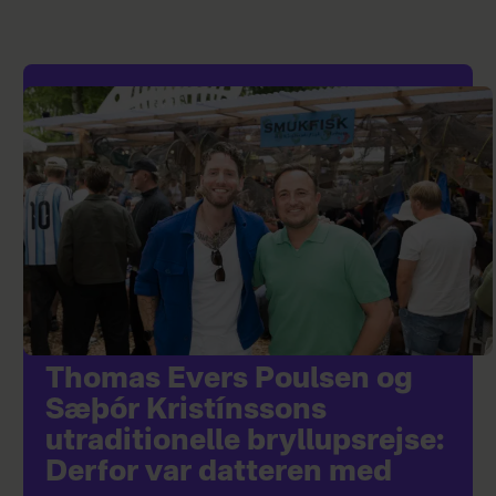
Thomas Evers Poulsen og
Sæþór Kristínssons
utraditionelle bryllupsrejse:
Derfor var datteren med