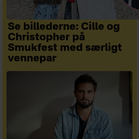
Se billederne: Cille og
Christopher på
Smukfest med særligt
vennepar