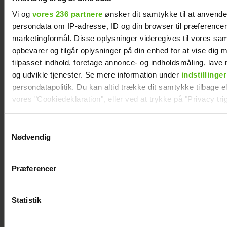
Vi og
vores 236 partnere
ønsker dit samtykke til at anvend
persondata om IP-adresse, ID og din browser til præferencer, 
marketingformål. Disse oplysninger videregives til vores sa
opbevarer og tilgår oplysninger på din enhed for at vise dig 
Andreas Odbjerg afslører stor beslutning:
tilpasset indhold, foretage annonce- og indholdsmåling, lav
Slut efter to år
og udvikle tjenester. Se mere information under
indstillinger
persondatapolitik. Du kan altid trække dit samtykke tilbage ell
vores "Cookiedeklaration", eller ved at trykke på "Privacy trig
Dine valg anvendes på hele websitet.
Samtykkevalg
Nødvendig
Vi ønsker dit samtykke til at indsamle og bruge data for at k
relevant journalistisk indhold til dig.
Præferencer
Vi anvender egne cookies og cookies fra tredjeparter til at a
vores hjemmeside. Vi indsamler data om IP, ID og din browser 
generere statistik og huske dine præferencer samt til brug fo
Statistik
optimere vores reklametiltag på sociale medier og til at vise d
med sociale medier.