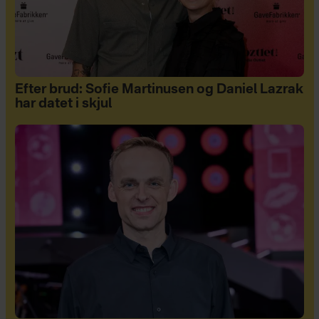
Efter brud: Sofie Martinusen og Daniel Lazrak
har datet i skjul