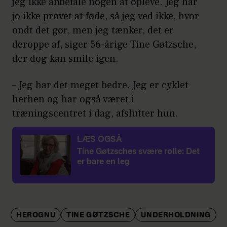
jeg ikke anbefale nogen at opleve. Jeg har
jo ikke prøvet at føde, så jeg ved ikke, hvor
ondt det gør, men jeg tænker, det er
deroppe af, siger 56-årige Tine Gøtzsche,
der dog kan smile igen.
– Jeg har det meget bedre. Jeg er cyklet
herhen og har også været i
træningscentret i dag, afslutter hun.
LÆS OGSÅ
Tine Gøtzsches svære rolle: Det
er bare en leg
HEROGNU
TINE GØTZSCHE
UNDERHOLDNING