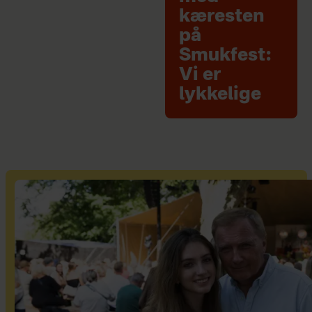
kæresten
på
Smukfest:
Vi er
lykkelige