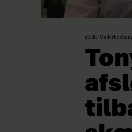
alt.dk
Underholdnin
Ton
afs
til