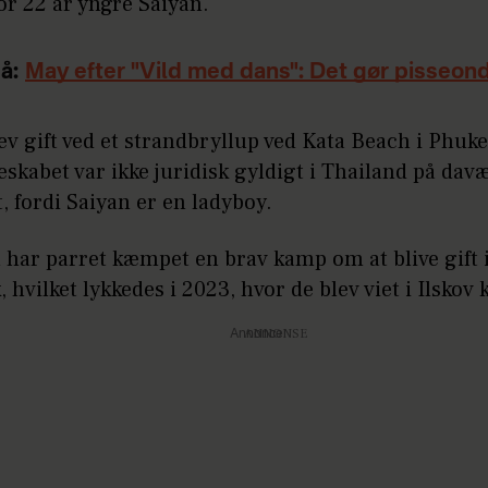
or 22 år yngre Saiyan.
å:
May efter "Vild med dans": Det gør pisseon
ev gift ved et strandbryllup ved Kata Beach i Phuke
skabet var ikke juridisk gyldigt i Thailand på da
, fordi Saiyan er en ladyboy.
 har parret kæmpet en brav kamp om at blive gift 
hvilket lykkedes i 2023, hvor de blev viet i Ilskov 
Annonce