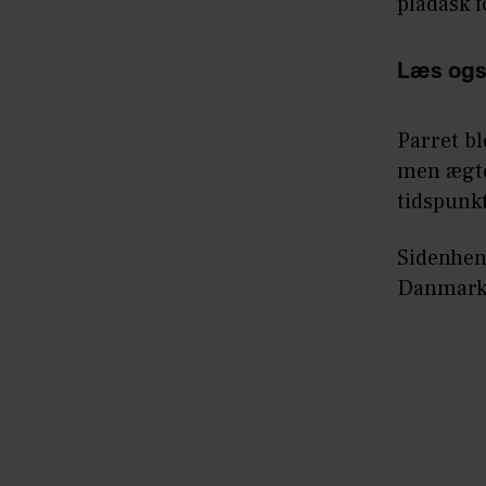
pladask f
Læs ogs
Parret bl
men ægte
tidspunkt
Sidenhen
Danmark, 