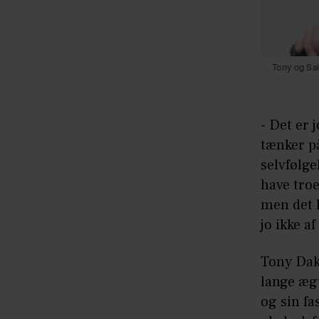
Tony og Sa
- Det er 
tænker på
selvfølge
have troe
men det 
jo ikke af
Tony Dako
lange ægt
og sin fa