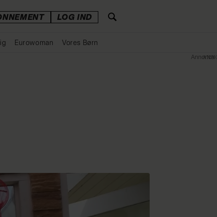
ONNEMENT
LOG IND
ig
Eurowoman
Vores Børn
Annonce