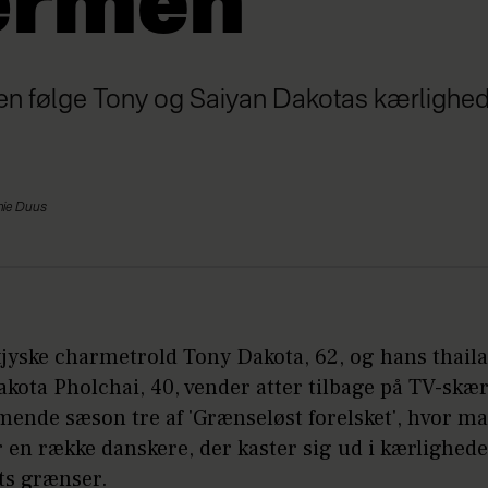
ærmen
gen følge Tony og Saiyan Dakotas kærlighed
anie Duus
jyske charmetrold Tony Dakota, 62, og hans thaila
kota Pholchai, 40, vender atter tilbage på TV-skæ
ende sæson tre af 'Grænseløst forelsket', hvor m
r en række danskere, der kaster sig ud i kærlighed
ts grænser.