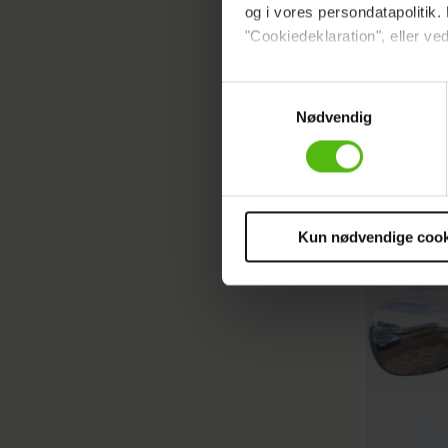
og i vores persondatapolitik. 
"Cookiedeklaration", eller ved
Artiklen 
Dine valg anvendes på hele w
Samtykkevalg
Nødvendig
Vi ønsker dit samtykke til at 
Vi anvender egne cookies og c
om IP, ID og din browser for a
markedsføring, så vi kan opti
sociale medier.
Kun nødvendige cook
Du kan til enhver tid trække 
cookies, samarbejdspartnere 
vores
privatlivspolitik
og
co