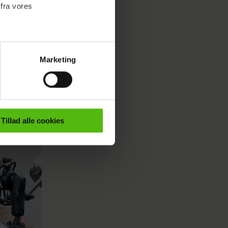
 fra vores
Marketing
ournalistisk indhold til dig.
emmeside. Vi indsamler data
er samt til brug for
ktioner i forbindelse med
Tillad alle cookies
e mere om vores brug af
 både