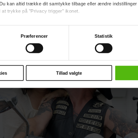
Du kan altid trække dit samtykke tilbage eller ændre indstillinger
 at trykke på "Privacy trigger" ikonet.
fortsætter under billedet...
ebsitet.
Præferencer
Statistik
indsamle og bruge data for at kunne levere og finansiere relevant j
ookies fra tredjeparter til at at optimere dit besøg på vores hj
t sikre funktionalitet, generere statistik og huske dine præferenc
mere vores reklametiltag på sociale medier og til at vise dig fun
ies
Tillad valgte
dit samtykke tilbage via linket i vores cookiepolitik. Du kan læs
og behandling af dine personoplysninger i forbindelse hermed i
okiepolitik
.