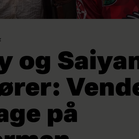
g
y og Saiya
lører: Vend
bage på