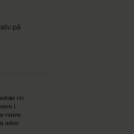
sliv på
ndske viv
rmen i
an vanen
en uden