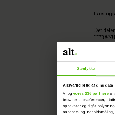
Læs ogs
Det deler
HER&NU/R
seerne k
- Et TV-h
moster ha
Samtykke
hvor TV-h
og fortsæ
Ansvarlig brug af dine data
Vi og
vores 236 partnere
øns
browser til præferencer, stat
opbevarer og tilgår oplysning
annonce- og indholdsmåling,