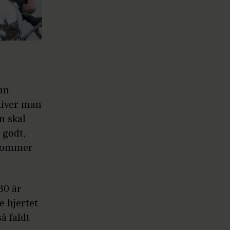
man
bliver man
n skal
 godt,
 kommer
30 år
e hjertet
å faldt