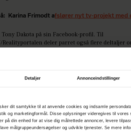
å:
Karina Frimodt a
fslører nyt tv-projekt med
 Tony Dakota på sin Facebook-profil. Til
ealityportalen deler parret også flere deltaljer 
an forvente af den nye sæson.
old har rejst med os til Thailand i Dong Mafai. Sai
r bygget to spritnye træhuse, hvor vi lejede det e
Detaljer
Annonceindstillinger
oldet lejede det andet, afslører Tony Dakota bland
tter:
LÆS OGSÅ
ker dit samtykke til at anvende cookies og indsamle persondat
istik og marketingformål. Disse oplysninger videregives til vore
Grevinde Alexandra er
smaskforelsk
er på din enhed for at vise dig målrettede annoncer, levere tilpas
er
hendes nye mand
 lave målgruppeundersøgelser og udvikle tjenester. Se mere inf