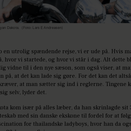
iyan Dakota.
(Foto: Lars E Andreasen)
jo en utrolig spændende rejse, vi er ude på. Hvis 
, hvor vi startede, og hvor vi står i dag. Alt dette 
lig vidne til i den nye sæson, som også viser, at ma
n på, at det kan lade sig gøre. For det kan det altså
kræver, at man sætter sig ind i reglerne. Tingene
 sig selv, lyder det.
ta kom især på alles læber, da han skrinlagde sit 
eskab med sin danske ekskone til fordel for at følg
scination for thailandske ladyboys, hvor han da ogs