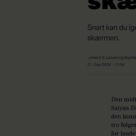
sk
Snart kan du i
skærmen.
Jonas
V. K. Laursen og Steph
21. Sep 2024 - 13:04
Den midt
Saiyan Da
den komm
tro følge
for lande