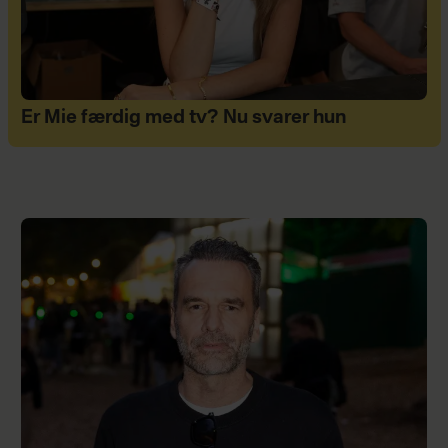
Er Mie færdig med tv? Nu svarer hun