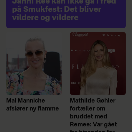
Janni Ree kan ikke gå i fred
på Smukfest: Det bliver
vildere og vildere
Mai Manniche
Mathilde Gøhler
afslører ny flamme
fortæller om
bruddet med
Remee: Var gået