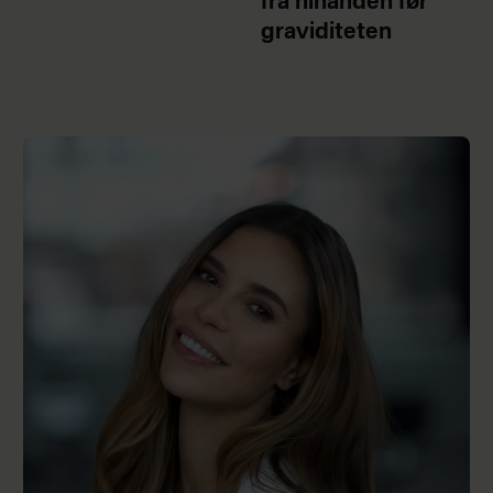
fra hinanden før
graviditeten