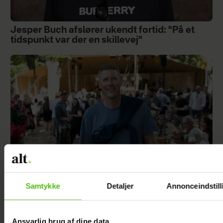
Jesper Buch afslører ukendt fortid: "På et
tidspunkt var der en skillevej"
Samtykke
Detaljer
Annonceindstill
Steen Langeberg på kærestedate: Gør det
første gang med konen
Ansvarlig brug af dine data