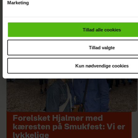
Marketing
Du kan til enhver tid trække dit samtykke tilbage via linket i 
læse mere om vores brug af cookies, samarbejdspartnere og
personoplysninger i forbindelse hermed i både
Tillad alle cookies
vores
privatlivspolitik
og
cookiepolitik
.
Tillad valgte
Kun nødvendige cookies
Forelsket Hjalmer med
kæresten på Smukfest: Vi er
lykkelige