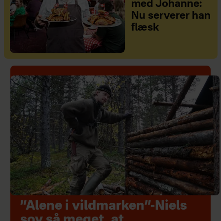
med Johanne:
Nu serverer han
flæsk
”Alene i vildmarken”-Niels
sov så meget, at