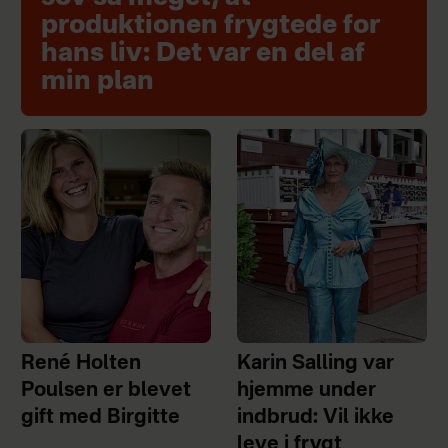
produktionen frygtede for
hans liv: Det var en del af
min plan
René Holten
Karin Salling var
Poulsen er blevet
hjemme under
gift med Birgitte
indbrud: Vil ikke
leve i frygt