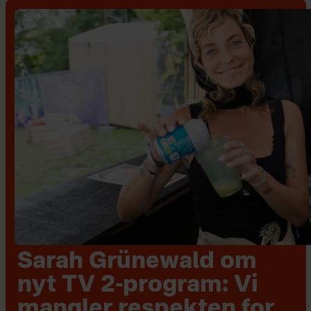
Sarah Grünewald om
nyt TV 2-program: Vi
mangler respekten for