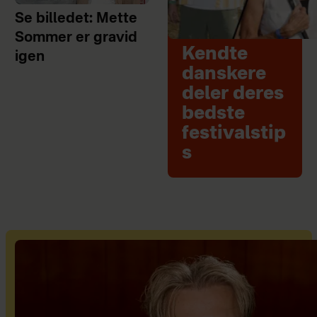
Se billedet: Mette
Sommer er gravid
Kendte
igen
danskere
deler deres
bedste
festivalstip
s