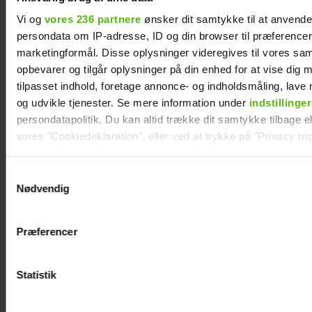
Vi og
vores 236 partnere
ønsker dit samtykke til at anvend
persondata om IP-adresse, ID og din browser til præferencer, 
marketingformål. Disse oplysninger videregives til vores sa
opbevarer og tilgår oplysninger på din enhed for at vise dig 
tilpasset indhold, foretage annonce- og indholdsmåling, lav
og udvikle tjenester. Se mere information under
indstillinger
persondatapolitik. Du kan altid trække dit samtykke tilbage ell
vores "Cookiedeklaration", eller ved at trykke på "Privacy trig
Dine valg anvendes på hele websitet.
Samtykkevalg
Nødvendig
Vi ønsker dit samtykke til at indsamle og bruge data for at k
relevant journalistisk indhold til dig.
Præferencer
Vi anvender egne cookies og cookies fra tredjeparter til at a
KÆMPE GALLERI: De
vores hjemmeside. Vi indsamler data om IP, ID og din browser 
generere statistik og huske dine præferencer samt til brug fo
Statistik
kendte elsker
optimere vores reklametiltag på sociale medier og til at vise d
Smukfest
med sociale medier.