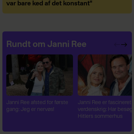
var bare ked af det konstant"
Rundt om Janni Ree
Janni Ree er fascineret af 2.
Janni Ree bryder
verdenskrig: Har besøgt
tavsheden: "Det er
Hitlers sommerhus
fuldstændig absurd"