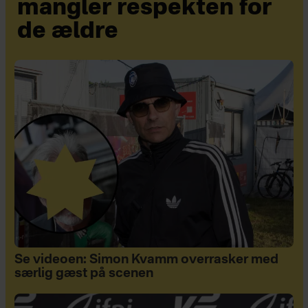
mangler respekten for
de ældre
Se videoen: Simon Kvamm overrasker med
særlig gæst på scenen