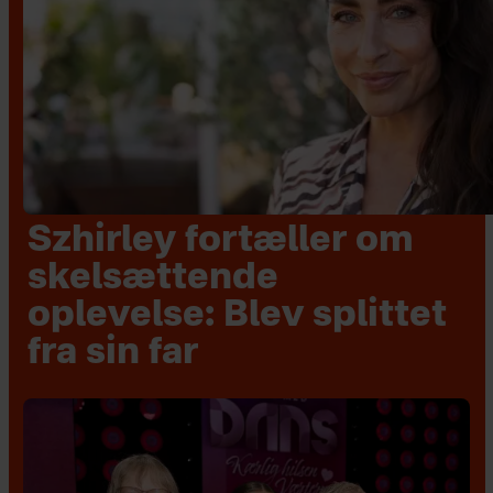
Szhirley fortæller om
skelsættende
oplevelse: Blev splittet
fra sin far