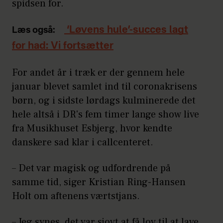
spidsen for.
‘Løvens hule’-succes lagt
Læs også:
for had: Vi fortsætter
For andet år i træk er der gennem hele
januar blevet samlet ind til coronakrisens
børn, og i sidste lørdags kulminerede det
hele altså i DR's fem timer lange show live
fra Musikhuset Esbjerg, hvor kendte
danskere sad klar i callcenteret.
– Det var magisk og udfordrende på
samme tid, siger Kristian Ring-Hansen
Holt om aftenens værtstjans.
– Jeg synes, det var sjovt at få lov til at lave