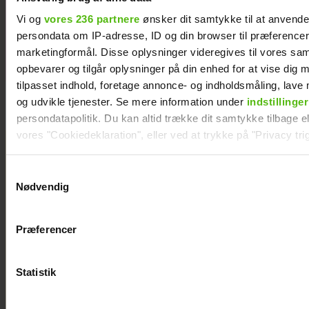
Navarro
tavsheden med
Vi og
vores 236 partnere
ønsker dit samtykke til at anvend
stor afsløring
persondata om IP-adresse, ID og din browser til præferencer, 
marketingformål. Disse oplysninger videregives til vores sa
opbevarer og tilgår oplysninger på din enhed for at vise dig 
tilpasset indhold, foretage annonce- og indholdsmåling, lav
og udvikle tjenester. Se mere information under
indstillinger
persondatapolitik. Du kan altid trække dit samtykke tilbage ell
vores "Cookiedeklaration", eller ved at trykke på "Privacy trig
Dine valg anvendes på hele websitet.
Samtykkevalg
Nødvendig
Vi ønsker dit samtykke til at indsamle og bruge data for at k
relevant journalistisk indhold til dig.
Præferencer
Vi anvender egne cookies og cookies fra tredjeparter til at a
vores hjemmeside. Vi indsamler data om IP, ID og din browser 
generere statistik og huske dine præferencer samt til brug fo
Statistik
optimere vores reklametiltag på sociale medier og til at vise d
med sociale medier.