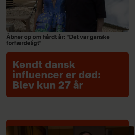
Åbner op om hårdt år: "Det var ganske
forfærdeligt"
Kendt dansk
influencer er død:
Blev kun 27 år