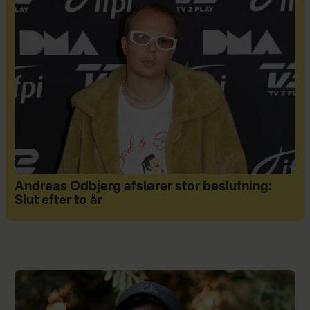
Andreas Odbjerg afslører stor beslutning:
Slut efter to år