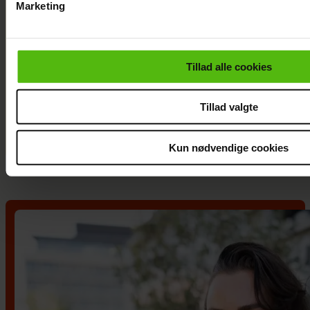
Marketing
Du kan til enhver tid trække dit samtykke tilbage via linket i 
læse mere om vores brug af cookies, samarbejdspartnere og
personoplysninger i forbindelse hermed i både
Tillad alle cookies
vores
privatlivspolitik
og
cookiepolitik
.
Jesper Skibby deler stor
Tillad valgte
familieglæde: Skal være
morfar
Kun nødvendige cookies