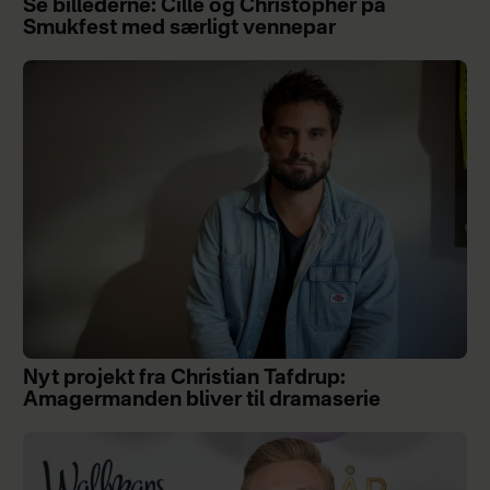
Se billederne: Cille og Christopher på
Smukfest med særligt vennepar
Nyt projekt fra Christian Tafdrup:
Amagermanden bliver til dramaserie