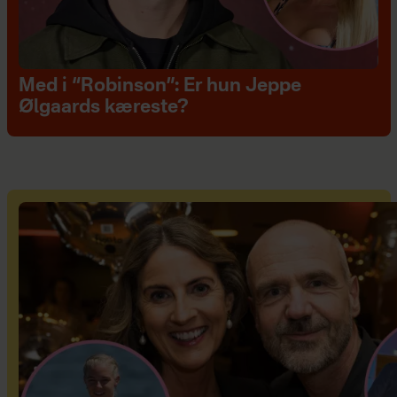
Med i “Robinson”: Er hun Jeppe
Ølgaards kæreste?