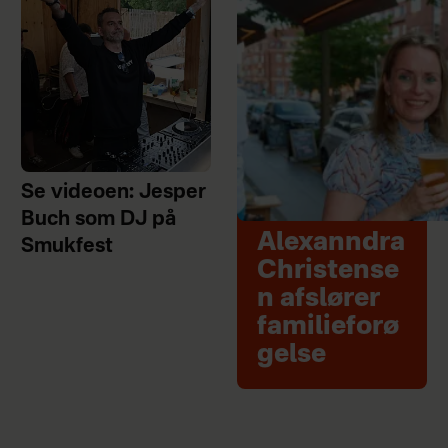
Se videoen: Jesper
Buch som DJ på
Alexanndra
Smukfest
Christense
n afslører
familieforø
gelse