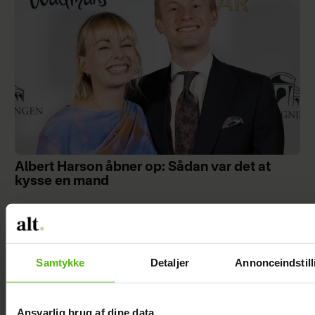
Albert Harson åbner op: Sådan var det at
kysse en mand
Samtykke
Detaljer
Annonceindstill
Efter lang
pause: Nu
bryder Jackie
Ansvarlig brug af dine data