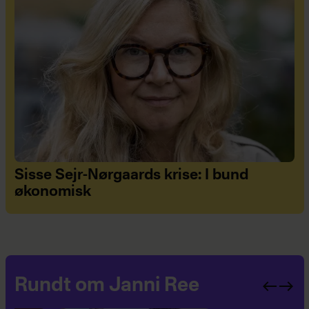
Sisse Sejr-Nørgaards krise: I bund
økonomisk
Rundt om Janni Ree