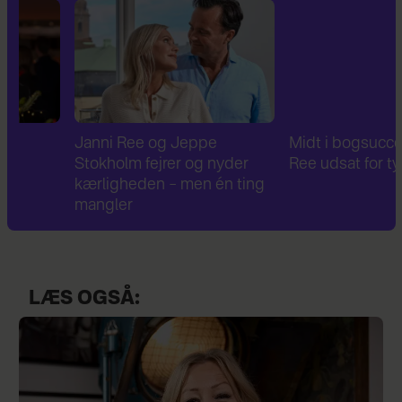
Janni Ree og Jeppe
Midt i bogsuccesen: Ja
Stokholm fejrer og nyder
Ree udsat for tyveri
kærligheden – men én ting
mangler
LÆS OGSÅ: