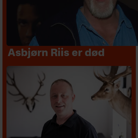
Asbjørn Riis er død