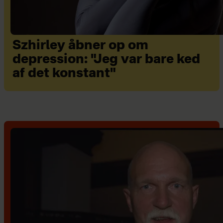
Szhirley åbner op om
depression: "Jeg var bare ked
af det konstant"