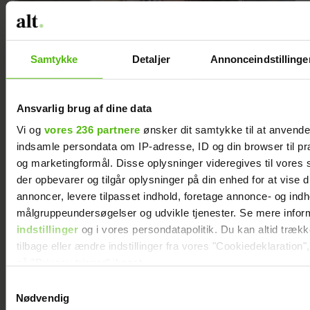
Szhirley fortæller om skelsættende
Samtykke
Detaljer
Annonceindstillinge
oplevelse: Blev splittet fra sin far
Ansvarlig brug af dine data
Vi og
vores 236 partnere
ønsker dit samtykke til at anvend
indsamle persondata om IP-adresse, ID og din browser til præ
og marketingformål. Disse oplysninger videregives til vores
der opbevarer og tilgår oplysninger på din enhed for at vise d
annoncer, levere tilpasset indhold, foretage annonce- og ind
målgruppeundersøgelser og udvikle tjenester. Se mere infor
indstillinger
og i vores persondatapolitik. Du kan altid træk
tilbage eller ændre indstillinger fra vores "Cookiedeklaration",
på "Privacy trigger" ikonet.
"Årgang 0"-stjerne indlagt: Deler nyt efter
Samtykkevalg
operationen
Dine valg anvendes på hele websitet.
Nødvendig