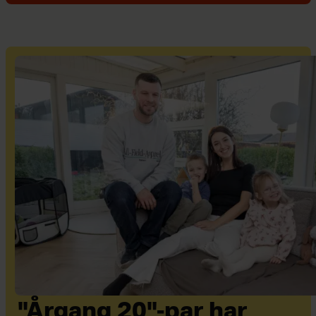
"Årgang 20"-par har