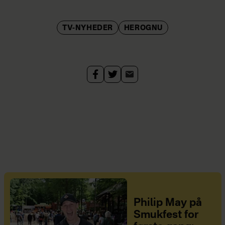
TV-NYHEDER
HEROGNU
Philip May på
Smukfest for