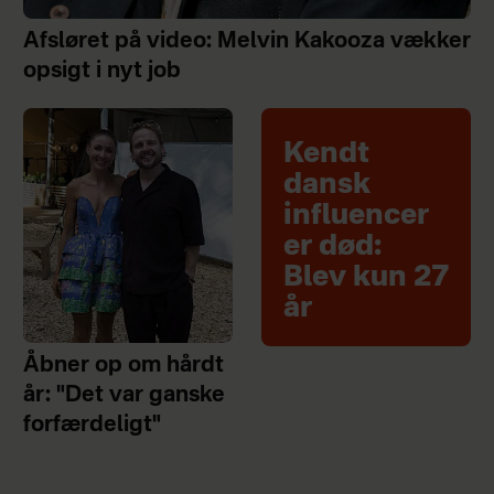
Afsløret på video: Melvin Kakooza vækker
opsigt i nyt job
Kendt
dansk
influencer
er død:
Blev kun 27
år
Åbner op om hårdt
år: "Det var ganske
forfærdeligt"