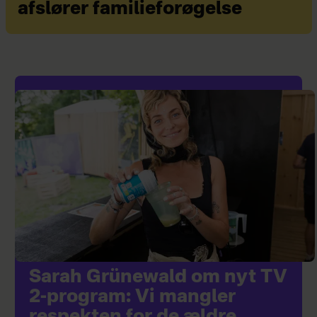
afslører familieforøgelse
Sarah Grünewald om nyt TV
2-program: Vi mangler