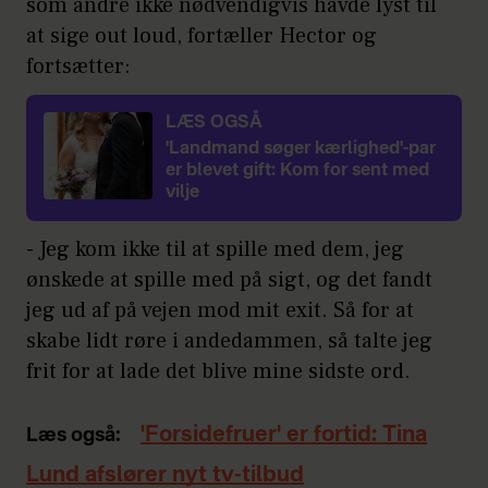
som andre ikke nødvendigvis havde lyst til
at sige out loud, fortæller Hector og
fortsætter:
LÆS OGSÅ
'Landmand søger kærlighed'-par
er blevet gift: Kom for sent med
vilje
- Jeg kom ikke til at spille med dem, jeg
ønskede at spille med på sigt, og det fandt
jeg ud af på vejen mod mit exit. Så for at
skabe lidt røre i andedammen, så talte jeg
frit for at lade det blive mine sidste ord.
'Forsidefruer' er fortid: Tina
Læs også:
Lund afslører nyt tv-tilbud