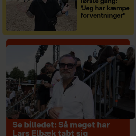
første gang:
"Jeg har kæmpe
forventninger"
Se billedet: Så meget har
Lars Elbæk tabt sig