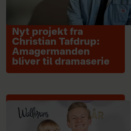
Nyt projekt fra
Christian Tafdrup:
Amagermanden
bliver til dramaserie