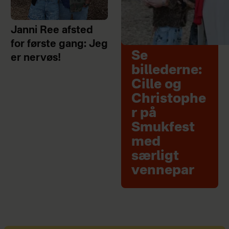
Janni Ree afsted
for første gang: Jeg
Se
er nervøs!
billederne:
Cille og
Christophe
r på
Smukfest
med
særligt
vennepar