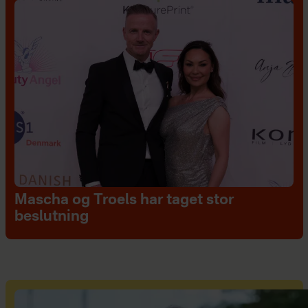
Mascha og Troels har taget stor
beslutning