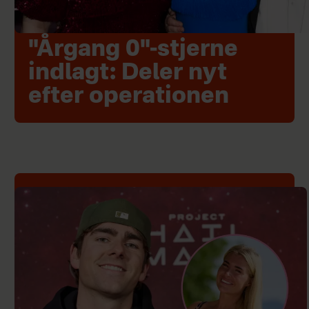
"Årgang 0"-stjerne
indlagt: Deler nyt
efter operationen