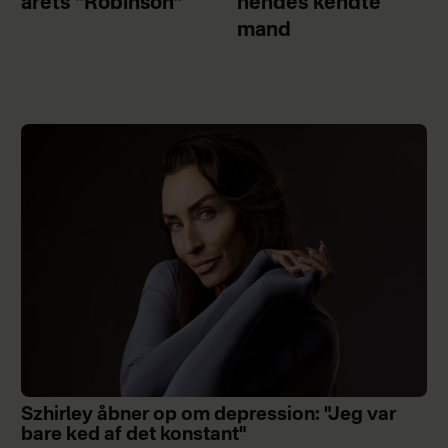
årets “Robinson”
hendes kendte
mand
Szhirley åbner op om depression: "Jeg var
bare ked af det konstant"