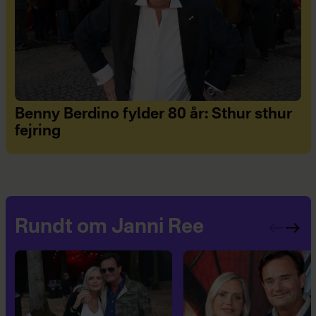
Benny Berdino fylder 80 år: Sthur sthur
fejring
Rundt om Janni Ree