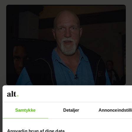
Asbjørn Riis er død
Samtykke
Detaljer
Annonceindstill
Ansvarlig brug af dine data