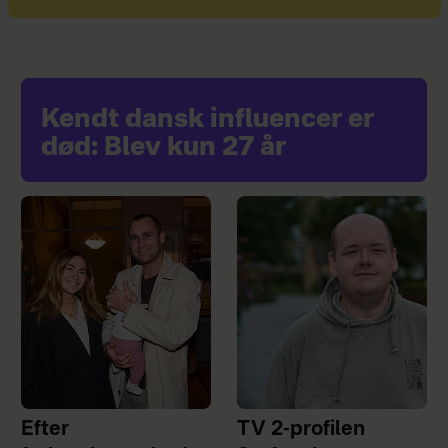
Kendt dansk influencer er
død: Blev kun 27 år
Efter
TV 2-profilen