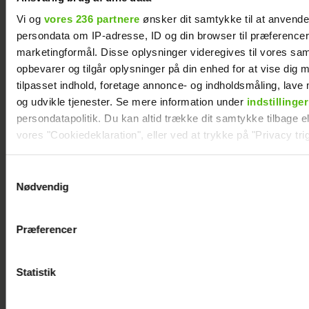
Vi og
vores 236 partnere
ønsker dit samtykke til at anvend
persondata om IP-adresse, ID og din browser til præferencer, 
marketingformål. Disse oplysninger videregives til vores sa
opbevarer og tilgår oplysninger på din enhed for at vise dig 
tilpasset indhold, foretage annonce- og indholdsmåling, lav
og udvikle tjenester. Se mere information under
indstillinger
persondatapolitik. Du kan altid trække dit samtykke tilbage ell
"Landmand"-Rasmus prøver igen: Klar til
vores "Cookiedeklaration", eller ved at trykke på "Privacy trig
kærlighed
Dine valg anvendes på hele websitet.
Samtykkevalg
Nødvendig
Vi ønsker dit samtykke til at indsamle og bruge data for at k
relevant journalistisk indhold til dig.
Præferencer
Vi anvender egne cookies og cookies fra tredjeparter til at a
vores hjemmeside. Vi indsamler data om IP, ID og din browser 
generere statistik og huske dine præferencer samt til brug fo
Statistik
optimere vores reklametiltag på sociale medier og til at vise d
med sociale medier.