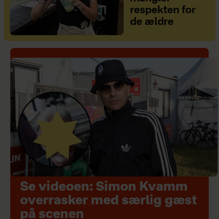
respekten for
de ældre
Se videoen: Simon Kvamm
overrasker med særlig gæst
på scenen