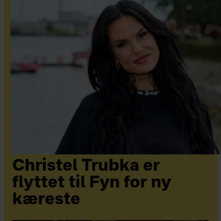
Christel Trubka er
flyttet til Fyn for ny
kæreste