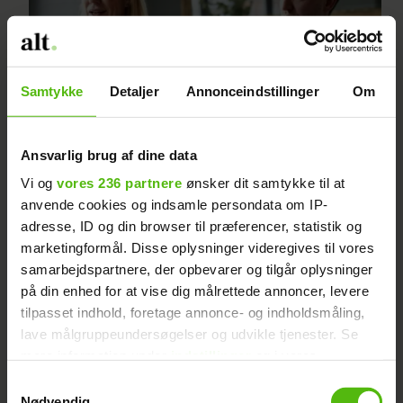
Samtykke
Detaljer
Annonceindstillinger
Om
Ansvarlig brug af dine data
Vi og
vores 236 partnere
ønsker dit samtykke til at
Klippet ud af
anvende cookies og indsamle persondata om IP-
“Luksusfælden”: Eksperter
adresse, ID og din browser til præferencer, statistik og
marketingformål. Disse oplysninger videregives til vores
rørt til tårer
samarbejdspartnere, der opbevarer og tilgår oplysninger
på din enhed for at vise dig målrettede annoncer, levere
tilpasset indhold, foretage annonce- og indholdsmåling,
lave målgruppeundersøgelser og udvikle tjenester. Se
mere information under
indstillinger
og i vores
persondatapolitik. Du kan altid trække dit samtykke
Samtykkevalg
tilbage eller ændre indstillinger fra vores
Nødvendig