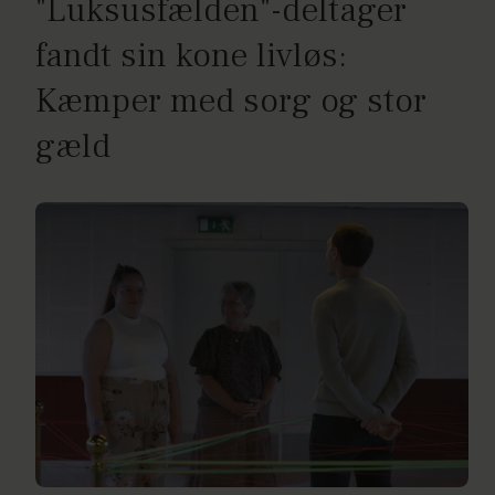
"Luksusfælden"-deltager
fandt sin kone livløs:
Kæmper med sorg og stor
gæld