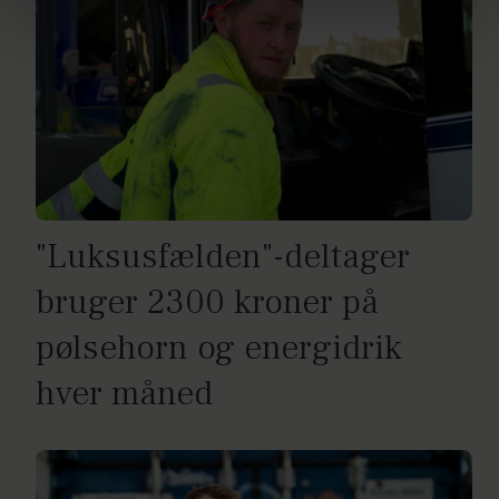
brug af cookies, samarbejdspartnere og behandling af
dine personoplysninger i forbindelse hermed i både
vores
privatlivspolitik
og
cookiepolitik
.
"Luksusfælden"-deltager
bruger 2300 kroner på
pølsehorn og energidrik
hver måned