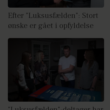
Efter "Luksusfælden": Stort
ønske er gået i opfyldelse
"Luksusfælden"-deltager har