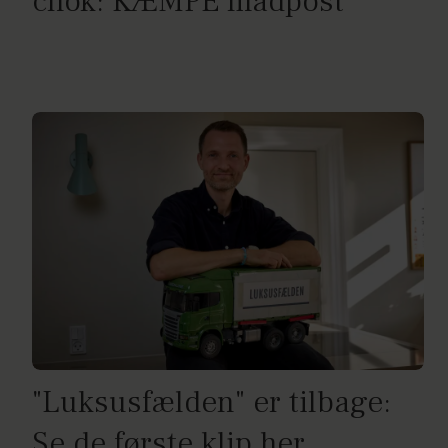
chok: KÆMPE madpost
"Luksusfælden" er tilbage:
Se de første klip her