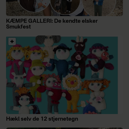
KÆMPE GALLERI: De kendte elsker
Smukfest
Hækl selv de 12 stjernetegn