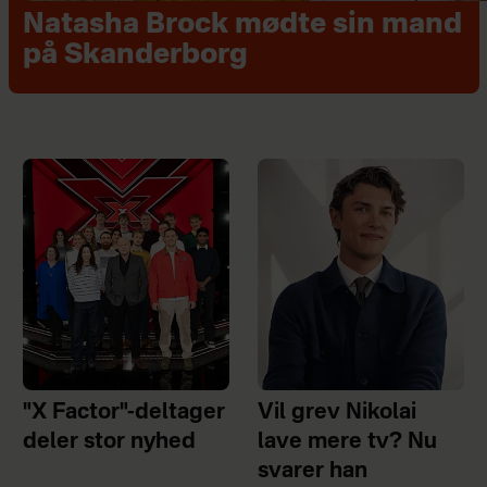
Natasha Brock mødte sin mand
på Skanderborg
"X Factor"-deltager
Vil grev Nikolai
deler stor nyhed
lave mere tv? Nu
svarer han