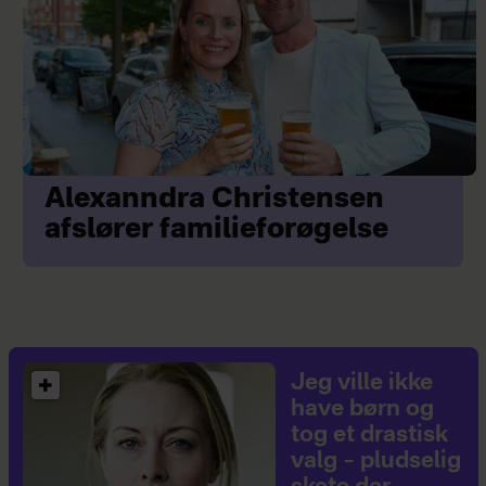
Alexanndra Christensen
afslører familieforøgelse
Jeg ville ikke
have børn og
tog et drastisk
valg – pludselig