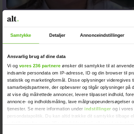
At råbe og banke i bordet
var helt almindeligt for
Samtykke
Detaljer
Annonceindstillinger
Maria Jencel, men én
sætning ændrede det
Ansvarlig brug af dine data
Vi og
vores 236 partnere
ønsker dit samtykke til at anvend
indsamle persondata om IP-adresse, ID og din browser til pr
statistik og marketingformål. Disse oplysninger videregives t
samarbejdspartnere, der opbevarer og tilgår oplysninger på d
at vise dig målrettede annoncer, levere tilpasset indhold, for
annonce- og indholdsmåling, lave målgruppeundersøgelser o
tjenester. Se mere information under
indstillinger
og i vores
persondatapolitik. Du kan altid trække dit samtykke tilbage e
indstillinger fra vores "Cookiedeklaration", eller ved at trykk
trigger" ikonet.
Samtykkevalg