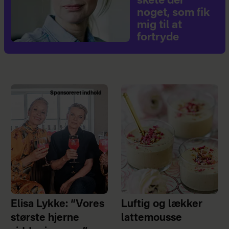
skete der
noget, som fik
mig til at
fortryde
Sponsoreret indhold
Elisa Lykke: “Vores
Luftig og lækker
største hjerne
lattemousse