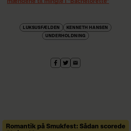
mændene til mingle i "Bachelorette"
LUKSUSFÆLDEN
KENNETH HANSEN
UNDERHOLDNING
Romantik på Smukfest: Sådan scorede