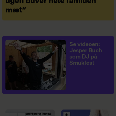
ugen bliver hele familien
mæt”
Se videoen:
Jesper Buch
som DJ på
Smukfest
Sponsoreret indhold