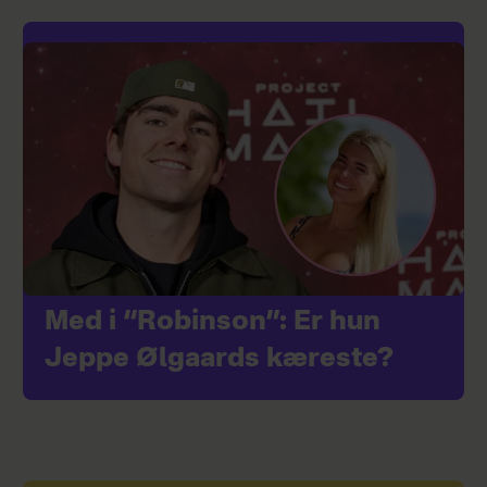
Med i “Robinson”: Er hun
Jeppe Ølgaards kæreste?