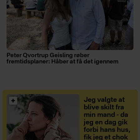
Peter Qvortrup Geisling røber
fremtidsplaner: Håber at få det igennem
Jeg valgte at
blive skilt fra
min mand - da
jeg en dag gik
forbi hans hus,
fik jeg et chok