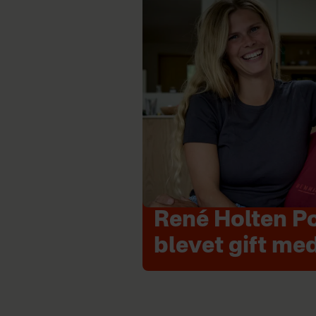
René Holten Po
blevet gift med