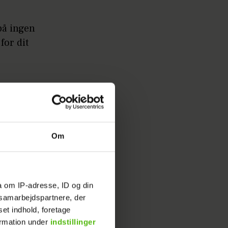
på ingen
for dit
Om
ller
a om IP-adresse, ID og din
s samarbejdspartnere, der
set indhold, foretage
ormation under
indstillinger