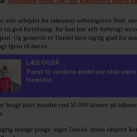
å:
'Robinson'-chok: Dét har Kjeldbjerg aldrig sa
ar selv arbejdet for takeaway-udbringeren Wolt, me
t en god forretning, for han har selv forbrugt mer
jent. Og generelt er Daniel bare rigtig glad for ma
agt hjem til døren.
LÆS OGSÅ
'Først til verdens ende'-par skal være
forældre
ar brugt intet mindre end 55.000 kroner på takeaw
år.
 rigtig mange penge, siger Daniel, mens ekspert K