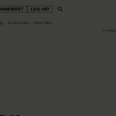
ONNEMENT
LOG IND
ig
Eurowoman
Vores Børn
Annonce