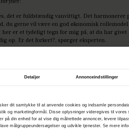
fbryder:
es, det er fuldstændig vanvittigt. Det harmonerer 
, du gerne vil være en god økonomisk rollemodel 
 her er et tydeligt tegn for mig på, at du har givet
ig op. Er det forkert?, spørger eksperten.
t er fuldstændig rigtigt, svarer Daniel hurtigt.
å:
'Årgang 0'-stjerne knust over dødsulykke
Detaljer
Annonceindstillinger
fsnittet af 'Luksusfælden' i aften kl. 20.00 på TV3 e
ker dit samtykke til at anvende cookies og indsamle persondat
istik og marketingformål. Disse oplysninger videregives til vore
er på din enhed for at vise dig målrettede annoncer, levere tilpas
ENDTE
HEROGNU
 lave målgruppeundersøgelser og udvikle tjenester. Se mere inf