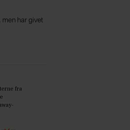
, men har givet
terne fra
ne
eaway-