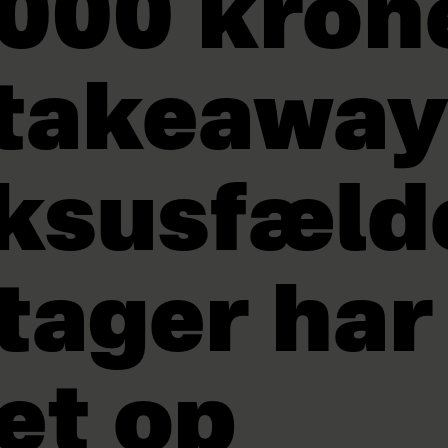
000 kron
takeaway
ksusfæld
tager har
et op