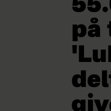
55.
på 
'Lu
del
giv