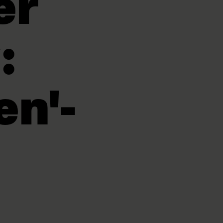
er
:
en'-