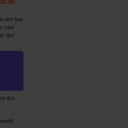
gt før
n det har
e, end
d, der
ay det
enneth