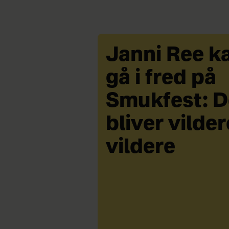
Janni Ree k
gå i fred på
Smukfest: D
bliver vilde
vildere