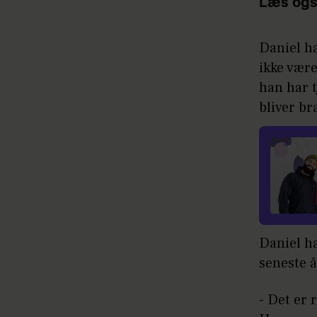
Læs ogs
Daniel h
ikke være
han har t
bliver br
Daniel h
seneste 
- Det er