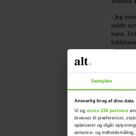
Hansen a
- Jeg syn
måde med
barn. Det
fuldstænd
- Nej, de
Læs ogs
Samtykke
Se hele a
Ansvarlig brug af dine data
Viaplay.
Vi og
vores 236 partnere
øns
browser til præferencer, stat
opbevarer og tilgår oplysning
LUKSUSFÆLDEN
K
annonce- og indholdsmåling,