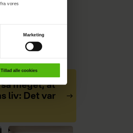
 fra vores
Marketing
ournalistisk indhold til dig.
emmeside. Vi indsamler data
er samt til brug for
ktioner i forbindelse med
Tillad alle cookies
e mere om vores brug af
 så meget, at
 både
 liv: Det var