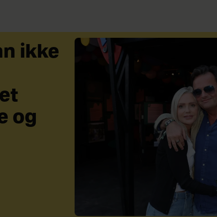
an ikke
et
re og