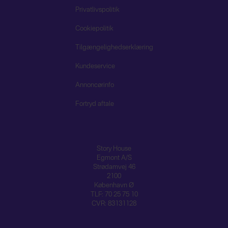
Privatlivspolitik
Cookiepolitik
Tilgængelighedserklæring
Kundeservice
Annoncørinfo
Fortryd aftale
Story House
Egmont A/S
Strødamvej 46
2100
København Ø
TLF: 70 25 75 10
CVR: 83131128