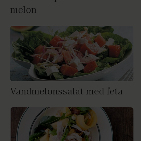
melon
Vandmelonssalat med feta