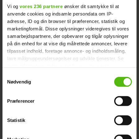
Vi og
vores 236 partnere
ønsker dit samtykke til at
anvende cookies og indsamle persondata om IP-
adresse, ID og din browser til præferencer, statistik og
Honningmelon med salat og
marketingformål. Disse oplysninger videregives til vores
samarbejdspartnere, der opbevarer og tilgår oplysninger
skinke
på din enhed for at vise dig målrettede annoncer, levere
tilpasset indhold, foretage annonce- og indholdsmåling,
lave målgruppeundersøgelser og udvikle tjenester. Se
Annonce
mere information under
indstillinger
og i vores
persondatapolitik. Du kan altid trække dit samtykke
Samtykkevalg
tilbage eller ændre indstillinger fra vores
Nødvendig
"Cookiedeklaration", eller ved at trykke på "Privacy
trigger" ikonet.
Præferencer
Dine valg anvendes på hele websitet.
Statistik
Vi ønsker dit samtykke til at indsamle og bruge data for
at kunne levere og finansiere relevant journalistisk