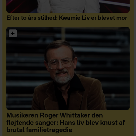
Efter to års stilhed: Kwamie Liv er blevet mor
Musikeren Roger Whittaker den
fløjtende sanger: Hans liv blev knust af
brutal familietragedie