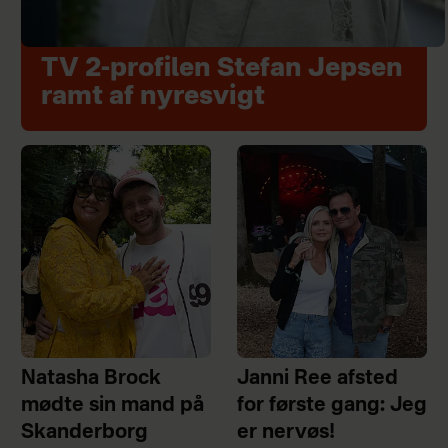
TV 2-profilen Stefan Jepsen
ramt af nyresvigt
Natasha Brock
Janni Ree afsted
mødte sin mand på
for første gang: Jeg
Skanderborg
er nervøs!