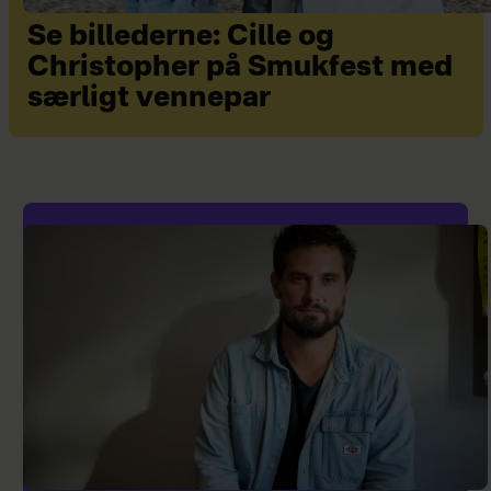
Se billederne: Cille og
Christopher på Smukfest med
særligt vennepar