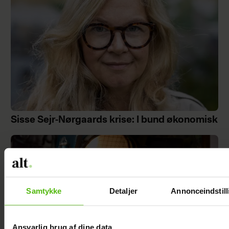
Sisse Sejr-Nørgaards krise: I bund økonomisk
Samtykke
Detaljer
Annonceindstill
Ansvarlig brug af dine data