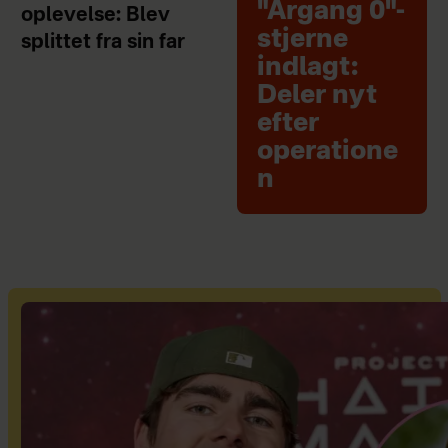
"Årgang 0"-
oplevelse: Blev
stjerne
splittet fra sin far
indlagt:
Deler nyt
efter
operatione
n