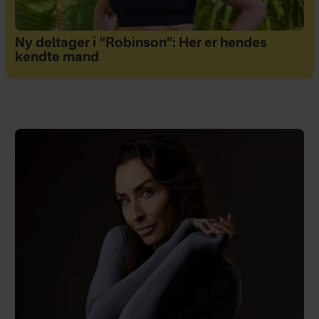
Ny deltager i “Robinson”: Her er hendes
kendte mand