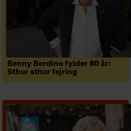
Benny Berdino fylder 80 år:
Sthur sthur fejring