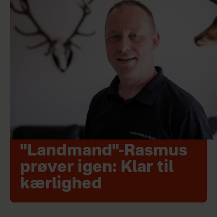
"Landmand"-Rasmus
prøver igen: Klar til
kærlighed