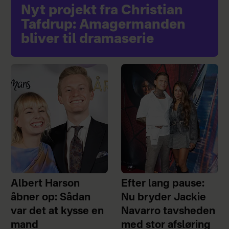
Nyt projekt fra Christian
Tafdrup: Amagermanden
bliver til dramaserie
Albert Harson
Efter lang pause:
åbner op: Sådan
Nu bryder Jackie
var det at kysse en
Navarro tavsheden
mand
med stor afsløring