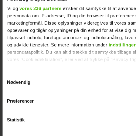
Vi og
vores 236 partnere
ønsker dit samtykke til at anvend
persondata om IP-adresse, ID og din browser til præferencer, 
marketingformål. Disse oplysninger videregives til vores sa
opbevarer og tilgår oplysninger på din enhed for at vise dig 
Maria Montell afslører nye detaljer: Jagtet af
tilpasset indhold, foretage annonce- og indholdsmåling, lav
Frederik
og udvikle tjenester. Se mere information under
indstillinger
persondatapolitik. Du kan altid trække dit samtykke tilbage ell
vores "Cookiedeklaration", eller ved at trykke på "Privacy trig
Dine valg anvendes på hele websitet.
Samtykkevalg
Nødvendig
Vi ønsker dit samtykke til at indsamle og bruge data for at k
relevant journalistisk indhold til dig.
Præferencer
Vi anvender egne cookies og cookies fra tredjeparter til at a
vores hjemmeside. Vi indsamler data om IP, ID og din browser 
generere statistik og huske dine præferencer samt til brug fo
Statistik
optimere vores reklametiltag på sociale medier og til at vise d
med sociale medier.
Mascha og Troels har taget stor beslutning