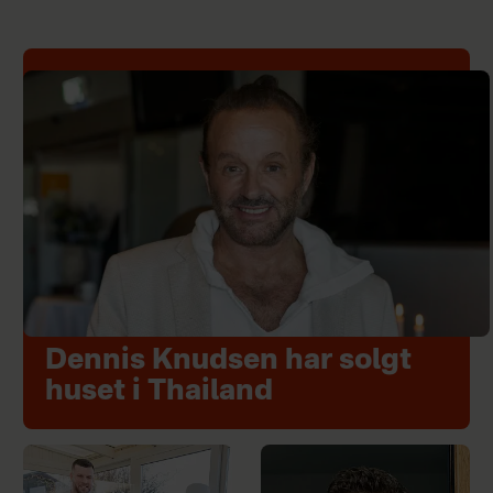
Dennis Knudsen har solgt
huset i Thailand