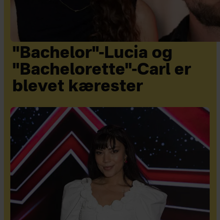
"Bachelor"-Lucia og
"Bachelorette"-Carl er
blevet kærester