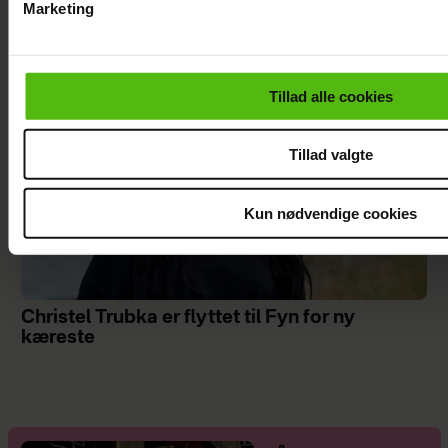
Marketing
Du kan til enhver tid trække dit samtykke tilbage via linket i 
læse mere om vores brug af cookies, samarbejdspartnere og
personoplysninger i forbindelse hermed i både
Tillad alle cookies
vores
privatlivspolitik
og
cookiepolitik
.
Tillad valgte
Kun nødvendige cookies
Christel Trubka er flyttet til Fyn for ny
kæreste