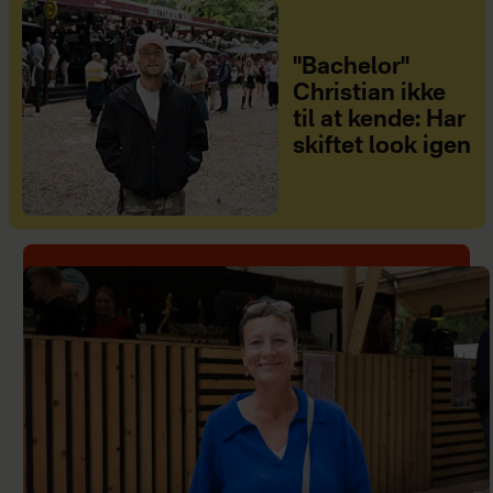
"Bachelor"
Christian ikke
til at kende: Har
skiftet look igen