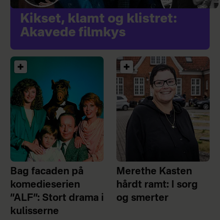
Kikset, klamt og klistret:
Akavede filmkys
Bag facaden på
Merethe Kasten
komedieserien
hårdt ramt: I sorg
”ALF”: Stort drama i
og smerter
kulisserne