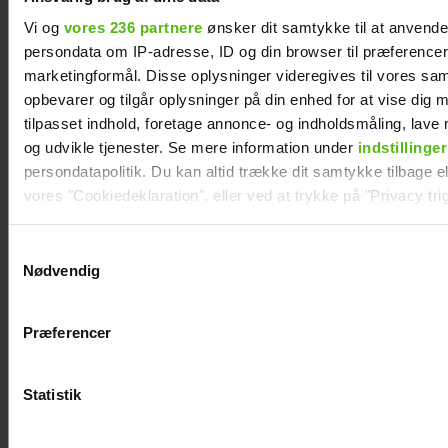
Vi og
vores 236 partnere
ønsker dit samtykke til at anvend
persondata om IP-adresse, ID og din browser til præferencer, 
marketingformål. Disse oplysninger videregives til vores sa
opbevarer og tilgår oplysninger på din enhed for at vise dig 
Mai Manniche afslører ny flamme
tilpasset indhold, foretage annonce- og indholdsmåling, lav
og udvikle tjenester. Se mere information under
indstillinger
persondatapolitik. Du kan altid trække dit samtykke tilbage ell
vores "Cookiedeklaration", eller ved at trykke på "Privacy trig
Dine valg anvendes på hele websitet.
Samtykkevalg
Nødvendig
Vi ønsker dit samtykke til at indsamle og bruge data for at k
relevant journalistisk indhold til dig.
Præferencer
Vi anvender egne cookies og cookies fra tredjeparter til at a
vores hjemmeside. Vi indsamler data om IP, ID og din browser 
generere statistik og huske dine præferencer samt til brug fo
Statistik
optimere vores reklametiltag på sociale medier og til at vise d
Mathilde Gøhler fortæller om bruddet med
med sociale medier.