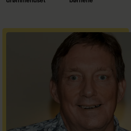
drømmehuset
børnene