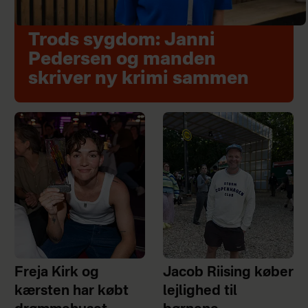
Trods sygdom: Janni
Pedersen og manden
skriver ny krimi sammen
Freja Kirk og
Jacob Riising køber
kærsten har købt
lejlighed til