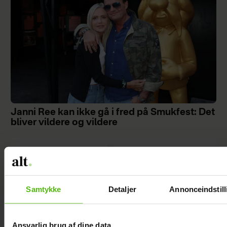
Janni Ree kan ikke gå i fred på Smukfest: Det
bliver vildere og vildere
Samtykke
Detaljer
Annonceindstill
Ansvarlig brug af dine data