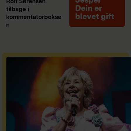
Jesper
Rolf Sørensen
Dein er
tilbage i
blevet gift
kommentatorbokse
n