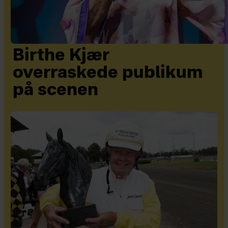
Birthe Kjær
overraskede publikum
på scenen