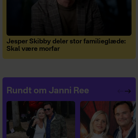
Jesper Skibby deler stor familieglæde:
Skal være morfar
Rundt om Janni Ree