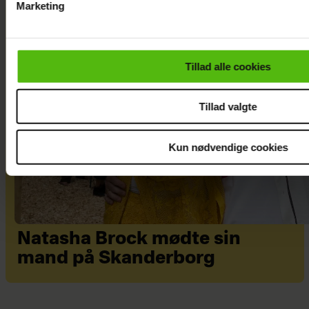
Marketing
Du kan til enhver tid trække dit samtykke tilbage via linket i 
læse mere om vores brug af cookies, samarbejdspartnere og
personoplysninger i forbindelse hermed i både
Tillad alle cookies
vores
privatlivspolitik
og
cookiepolitik
.
Tillad valgte
Kun nødvendige cookies
Natasha Brock mødte sin
mand på Skanderborg