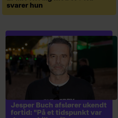
svarer hun
Jesper Buch afslører ukendt
fortid: "På et tidspunkt var