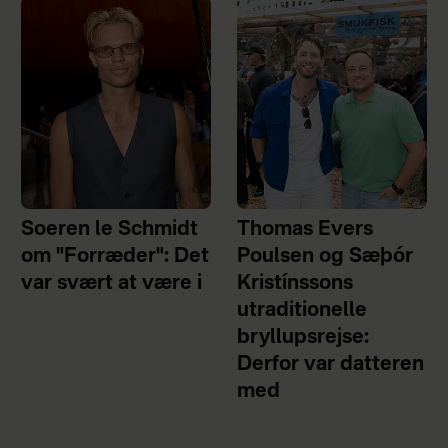
Soeren le Schmidt
Thomas Evers
om "Forræder": Det
Poulsen og Sæþór
var svært at være i
Kristínssons
utraditionelle
bryllupsrejse:
Derfor var datteren
med