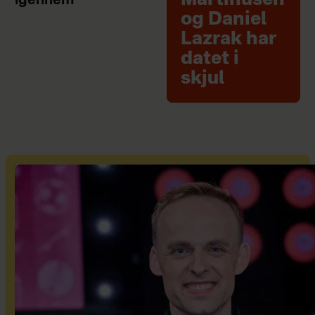
igennem
og Daniel
Lazrak har
datet i
skjul