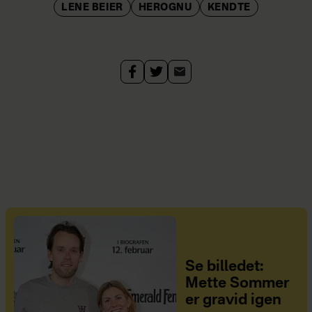
LENE BEIER
HEROGNU
KENDTE
Se billedet:
Mette Sommer
er gravid igen