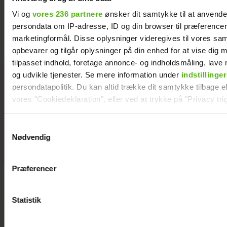
Helena Witt deler stor babylykke
Vi og
vores 236 partnere
ønsker dit samtykke til at anvend
persondata om IP-adresse, ID og din browser til præferencer, 
marketingformål. Disse oplysninger videregives til vores sa
opbevarer og tilgår oplysninger på din enhed for at vise dig 
tilpasset indhold, foretage annonce- og indholdsmåling, lav
TV 2-profilen
og udvikle tjenester. Se mere information under
indstillinger
Stefan Jepsen
persondatapolitik. Du kan altid trække dit samtykke tilbage ell
ramt af
vores "Cookiedeklaration", eller ved at trykke på "Privacy trig
nyresvigt
Dine valg anvendes på hele websitet.
Samtykkevalg
Nødvendig
Vi ønsker dit samtykke til at indsamle og bruge data for at k
relevant journalistisk indhold til dig.
Præferencer
Vi anvender egne cookies og cookies fra tredjeparter til at a
vores hjemmeside. Vi indsamler data om IP, ID og din browser 
generere statistik og huske dine præferencer samt til brug fo
Statistik
optimere vores reklametiltag på sociale medier og til at vise d
med sociale medier.