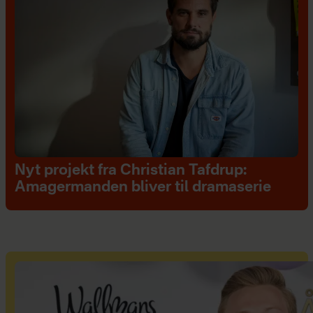
Nyt projekt fra Christian Tafdrup:
Amagermanden bliver til dramaserie