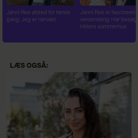
Janni Ree er fascineret af 2.
Janni Ree bryder
verdenskrig: Har besøgt
tavsheden: "Det er
Hitlers sommerhus
fuldstændig absurd"
LÆS OGSÅ: