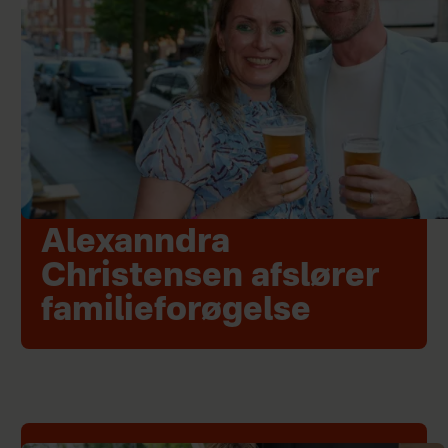
Alexanndra
Christensen afslører
familieforøgelse