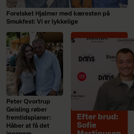
Forelsket Hjalmer med kæresten på
Smukfest: Vi er lykkelige
Peter Qvortrup
Geisling røber
Efter brud:
fremtidsplaner:
Sofie
Håber at få det
Martinusen