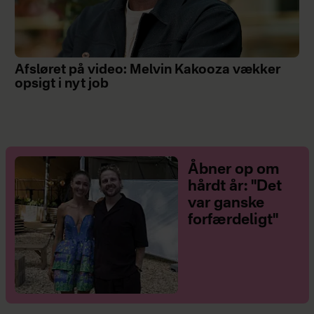
Afsløret på video: Melvin Kakooza vækker
opsigt i nyt job
Åbner op om
hårdt år: "Det
var ganske
forfærdeligt"