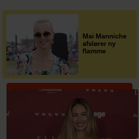
Mai Manniche
afslører ny
flamme