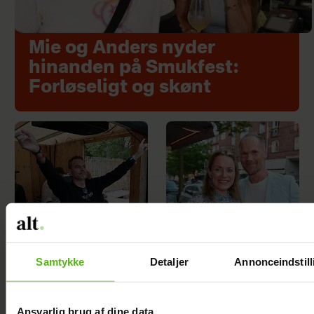
Mie og Anders nyder
hinanden på Smukfest:
Forløseligt og skønt
Samtykke
Detaljer
Annonceindstill
Se videoen: Jesper
Alexanndra
Buch som DJ på
Christensen
Ansvarlig brug af dine data