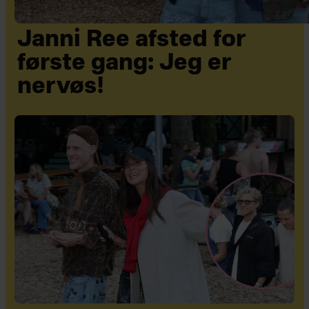
Janni Ree afsted for
første gang: Jeg er
nervøs!