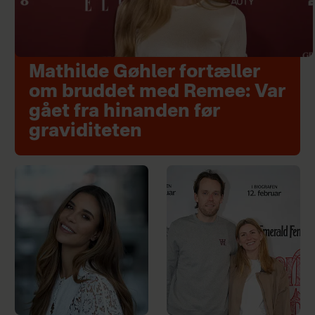
Mathilde Gøhler fortæller
om bruddet med Remee: Var
gået fra hinanden før
graviditeten