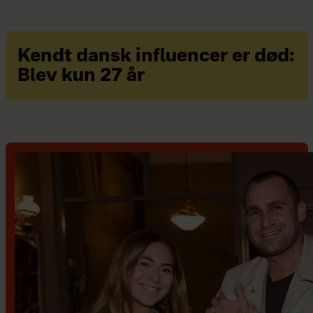
Kendt dansk influencer er død:
Blev kun 27 år