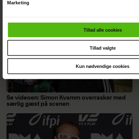
Marketing
Du kan til enhver tid trække dit samtykke tilbage via linket i 
læse mere om vores brug af cookies, samarbejdspartnere og
personoplysninger i forbindelse hermed i både
Tillad alle cookies
vores
privatlivspolitik
og
cookiepolitik
.
Tillad valgte
Kun nødvendige cookies
Se videoen: Simon Kvamm overrasker med
særlig gæst på scenen