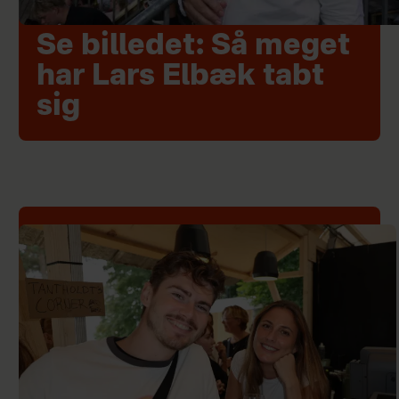
Se billedet: Så meget
har Lars Elbæk tabt
sig