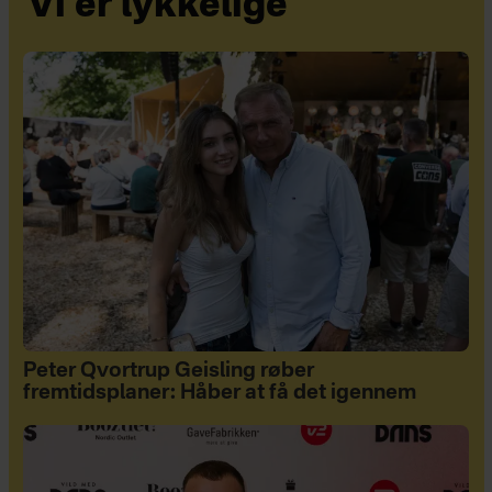
Vi er lykkelige
Peter Qvortrup Geisling røber
fremtidsplaner: Håber at få det igennem