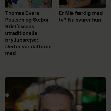
Thomas Evers
Er Mie færdig med
Poulsen og Sæþór
tv? Nu svarer hun
Kristínssons
utraditionelle
bryllupsrejse:
Derfor var datteren
med