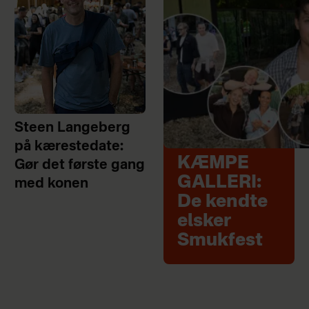
Steen Langeberg
på kærestedate:
KÆMPE
Gør det første gang
GALLERI:
med konen
De kendte
elsker
Smukfest