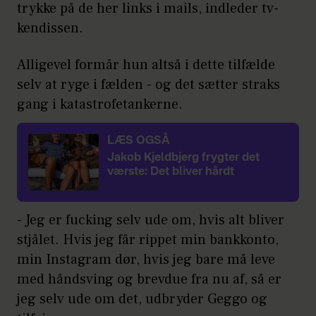
trykke på de her links i mails, indleder tv-
kendissen.
Alligevel formår hun altså i dette tilfælde
selv at ryge i fælden - og det sætter straks
gang i katastrofetankerne.
LÆS OGSÅ
Jakob Kjeldbjerg frygter det
værste: Det bliver hårdt
- Jeg er fucking selv ude om, hvis alt bliver
stjålet. Hvis jeg får rippet min bankkonto,
min Instagram dør, hvis jeg bare må leve
med håndsving og brevdue fra nu af, så er
jeg selv ude om det, udbryder Geggo og