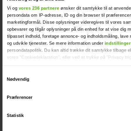
Smukfest
afslører
Vi og
vores 236 partnere
ønsker dit samtykke til at anvend
familieforøgelse
persondata om IP-adresse, ID og din browser til præferencer, 
marketingformål. Disse oplysninger videregives til vores sa
opbevarer og tilgår oplysninger på din enhed for at vise dig 
tilpasset indhold, foretage annonce- og indholdsmåling, lav
og udvikle tjenester. Se mere information under
indstillinger
persondatapolitik. Du kan altid trække dit samtykke tilbage ell
vores "Cookiedeklaration", eller ved at trykke på "Privacy trig
Dine valg anvendes på hele websitet.
Samtykkevalg
Nødvendig
Vi ønsker dit samtykke til at indsamle og bruge data for at k
relevant journalistisk indhold til dig.
Præferencer
Vi anvender egne cookies og cookies fra tredjeparter til at a
vores hjemmeside. Vi indsamler data om IP, ID og din browser 
generere statistik og huske dine præferencer samt til brug fo
Statistik
optimere vores reklametiltag på sociale medier og til at vise d
Sarah Grünewald om nyt TV 2-program: Vi
med sociale medier.
mangler respekten for de ældre