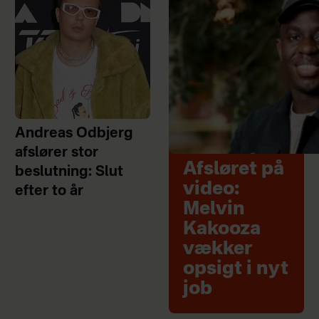
Andreas Odbjerg
afslører stor
Afsløret på
beslutning: Slut
video:
efter to år
Melvin
Kakooza
vækker
opsigt i nyt
job