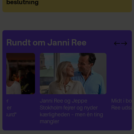
beslutning
Rundt om Janni Ree
Janni Ree og Jeppe
Midt i bogsuccesen: Ja
Stokholm fejrer og nyder
Ree udsat for tyveri
kærligheden – men én ting
mangler