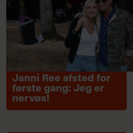
Janni Ree afsted for
første gang: Jeg er
nervøs!