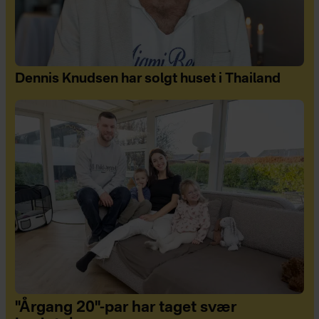
Dennis Knudsen har solgt huset i Thailand
"Årgang 20"-par har taget svær