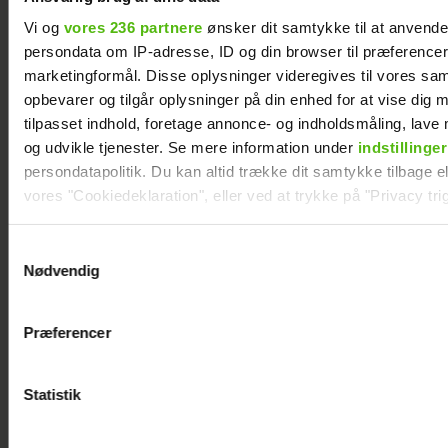
oplevelse: Blev splittet fra sin far
Vi og
vores 236 partnere
ønsker dit samtykke til at anvend
persondata om IP-adresse, ID og din browser til præferencer, 
marketingformål. Disse oplysninger videregives til vores sa
opbevarer og tilgår oplysninger på din enhed for at vise dig 
tilpasset indhold, foretage annonce- og indholdsmåling, lav
og udvikle tjenester. Se mere information under
indstillinger
persondatapolitik. Du kan altid trække dit samtykke tilbage ell
vores "Cookiedeklaration", eller ved at trykke på "Privacy trig
Dine valg anvendes på hele websitet.
Samtykkevalg
Nødvendig
Vi ønsker dit samtykke til at indsamle og bruge data for at k
relevant journalistisk indhold til dig.
Præferencer
"Årgang 0"-stjerne indlagt: Deler nyt efter
Vi anvender egne cookies og cookies fra tredjeparter til at a
operationen
vores hjemmeside. Vi indsamler data om IP, ID og din browser 
generere statistik og huske dine præferencer samt til brug fo
Statistik
optimere vores reklametiltag på sociale medier og til at vise d
med sociale medier.