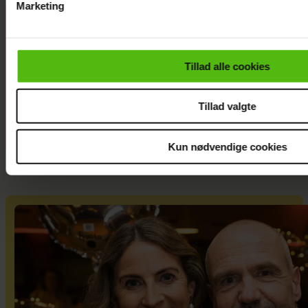
Marketing
Med i
Du kan til enhver tid trække dit samtykke tilbage via linket i 
“Robinson”: Er
læse mere om vores brug af cookies, samarbejdspartnere og
hun Jeppe
personoplysninger i forbindelse hermed i både
Tillad alle cookies
Ølgaards
vores
privatlivspolitik
og
cookiepolitik
.
kæreste?
Tillad valgte
Kun nødvendige cookies