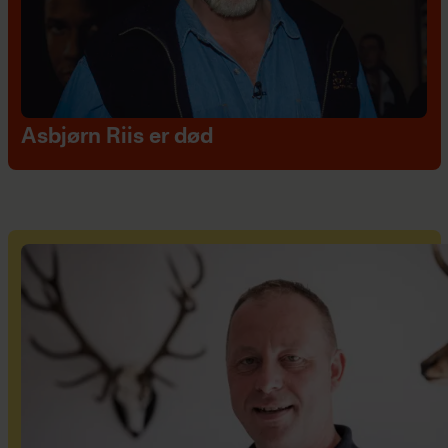
Asbjørn Riis er død