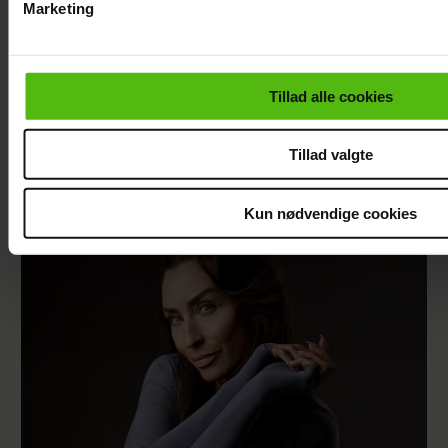
Marketing
Du kan til enhver tid trække dit samtykke tilbage via linket i 
Her er alle de
Ny deltager i
læse mere om vores brug af cookies, samarbejdspartnere og
kendte deltagere i
“Robinson”: Her er
personoplysninger i forbindelse hermed i både
Tillad alle cookies
årets “Robinson”
hendes kendte
vores
privatlivspolitik
og
cookiepolitik
.
mand
Tillad valgte
Kun nødvendige cookies