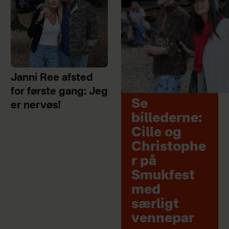
Janni Ree afsted
for første gang: Jeg
Se
er nervøs!
billederne:
Cille og
Christophe
r på
Smukfest
med
særligt
vennepar