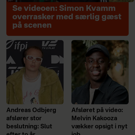
Se videoen: Simon Kvamm
overrasker med særlig gæst
på scenen
Andreas Odbjerg
Afsløret på video:
afslører stor
Melvin Kakooza
beslutning: Slut
vækker opsigt i nyt
efter to år
job