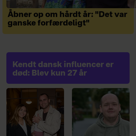
Åbner op om hårdt år: "Det var
ganske forfærdeligt"
Kendt dansk influencer er
død: Blev kun 27 år