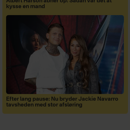
Albert Harson åbner op: Sådan var det at
kysse en mand
Efter lang pause: Nu bryder Jackie Navarro
tavsheden med stor afsløring