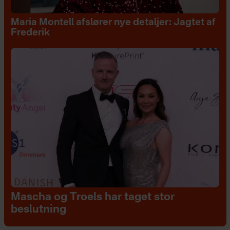
Maria Montell afslører nye detaljer: Jagtet af
Frederik
Mascha og Troels har taget stor
beslutning