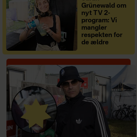
Grünewald om
nyt TV 2-
program: Vi
mangler
respekten for
de ældre