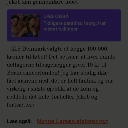
Jakob kan gennemføre løbet.
LÆS OGSÅ
Tidligere paradiso i sorg: Har
mistet tvillinger
- GLS Denmark valgte at lægge 100.000
kroner til løbet! Det betyder, at hver runde
deltagerne tilbagelægger giver 10 kr til
Børnecancerfonden! Jeg har stadig ikke
fået armene ned, det er helt fantisk og var
virkelig i sidste øjeblik, at de kom og
reddede det hele, fortæller Jakob og
fortsætter:
Nynne Larsen afslører nyt
Læs også: