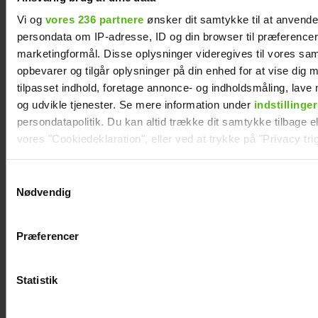
Vi og
vores 236 partnere
ønsker dit samtykke til at anvend
persondata om IP-adresse, ID og din browser til præferencer, 
marketingformål. Disse oplysninger videregives til vores sa
opbevarer og tilgår oplysninger på din enhed for at vise dig 
tilpasset indhold, foretage annonce- og indholdsmåling, lav
og udvikle tjenester. Se mere information under
indstillinger
persondatapolitik. Du kan altid trække dit samtykke tilbage ell
Med i “Robinson”: Er hun
vores "Cookiedeklaration", eller ved at trykke på "Privacy trig
Jeppe Ølgaards kæreste?
Dine valg anvendes på hele websitet.
Samtykkevalg
Nødvendig
Vi ønsker dit samtykke til at indsamle og bruge data for at k
relevant journalistisk indhold til dig.
Præferencer
Vi anvender egne cookies og cookies fra tredjeparter til at a
vores hjemmeside. Vi indsamler data om IP, ID og din browser 
generere statistik og huske dine præferencer samt til brug fo
Statistik
optimere vores reklametiltag på sociale medier og til at vise d
med sociale medier.