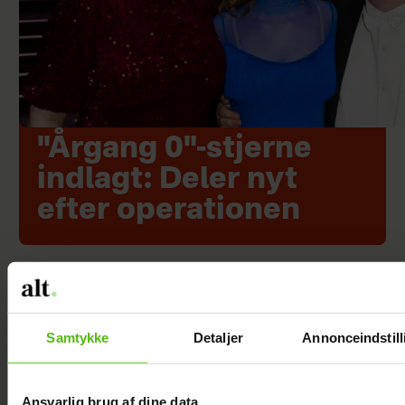
"Årgang 0"-stjerne
indlagt: Deler nyt
efter operationen
Samtykke
Detaljer
Annonceindstill
Ansvarlig brug af dine data