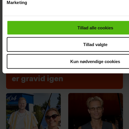
Marketing
Du kan til enhver tid trække dit samtykke tilbage via linket i 
læse mere om vores brug af cookies, samarbejdspartnere og
personoplysninger i forbindelse hermed i både
Tillad alle cookies
vores
privatlivspolitik
og
cookiepolitik
.
Tillad valgte
Kun nødvendige cookies
Se billedet: Mette Sommer
er gravid igen