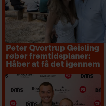
Peter Qvortrup Geisling
røber fremtidsplaner:
Håber at få det igennem