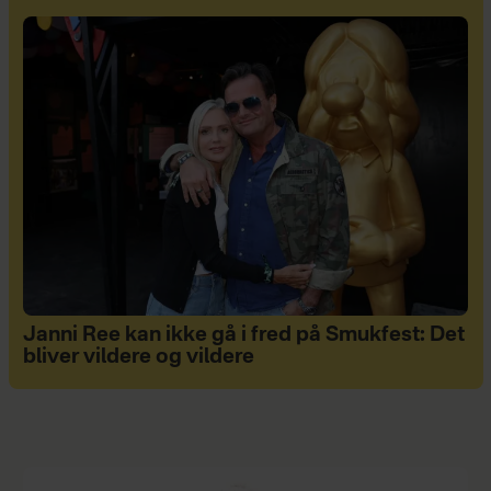
Janni Ree kan ikke gå i fred på Smukfest: Det
bliver vildere og vildere