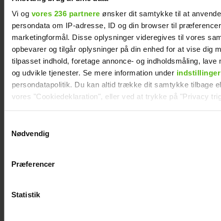
Vi og
vores 236 partnere
ønsker dit samtykke til at anvend
persondata om IP-adresse, ID og din browser til præferencer, 
marketingformål. Disse oplysninger videregives til vores sa
opbevarer og tilgår oplysninger på din enhed for at vise dig 
Afslører
tilpasset indhold, foretage annonce- og indholdsmåling, lav
og udvikle tjenester. Se mere information under
indstillinger
familieforøgelse:
persondatapolitik. Du kan altid trække dit samtykke tilbage ell
Philine Roepstorff og
vores "Cookiedeklaration", eller ved at trykke på "Privacy trig
Jacob Bruun Larsen
Dine valg anvendes på hele websitet.
Samtykkevalg
venter barn nummer
Nødvendig
to
Vi ønsker dit samtykke til at indsamle og bruge data for at k
relevant journalistisk indhold til dig.
Præferencer
Vi anvender egne cookies og cookies fra tredjeparter til at a
vores hjemmeside. Vi indsamler data om IP, ID og din browser 
generere statistik og huske dine præferencer samt til brug fo
Statistik
optimere vores reklametiltag på sociale medier og til at vise d
med sociale medier.