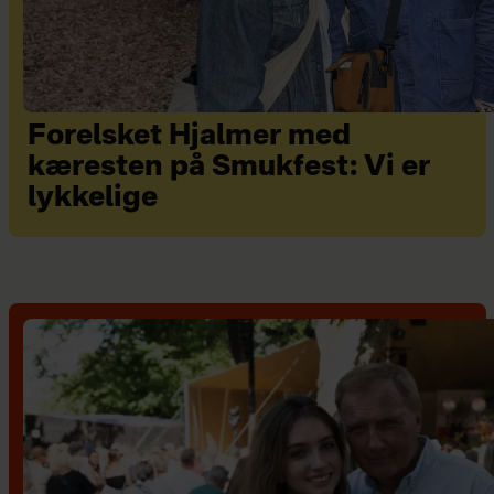
Forelsket Hjalmer med
kæresten på Smukfest: Vi er
lykkelige