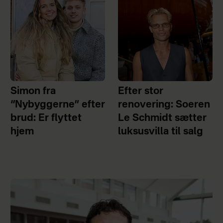
Simon fra
Efter stor
“Nybyggerne” efter
renovering: Soeren
brud: Er flyttet
Le Schmidt sætter
hjem
luksusvilla til salg