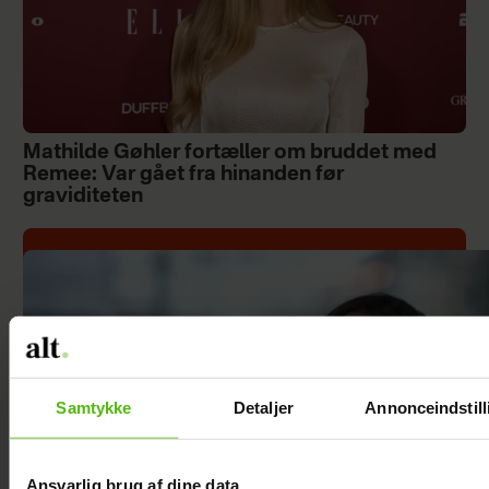
Mathilde Gøhler fortæller om bruddet med
Remee: Var gået fra hinanden før
graviditeten
Samtykke
Detaljer
Annonceindstill
Ansvarlig brug af dine data