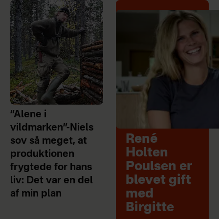
”Alene i
vildmarken”-Niels
René
sov så meget, at
Holten
produktionen
Poulsen er
frygtede for hans
blevet gift
liv: Det var en del
med
af min plan
Birgitte