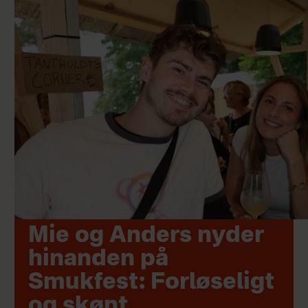
Mie og Anders nyder
hinanden på
Smukfest: Forløseligt
og skønt