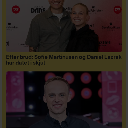
Efter brud: Sofie Martinusen og Daniel Lazrak
har datet i skjul