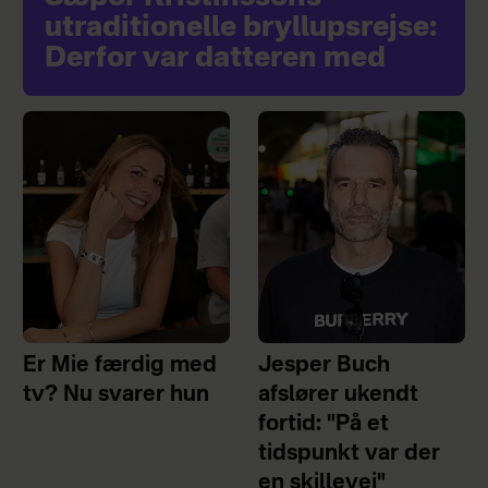
utraditionelle bryllupsrejse:
Derfor var datteren med
Er Mie færdig med
Jesper Buch
tv? Nu svarer hun
afslører ukendt
fortid: "På et
tidspunkt var der
en skillevej"