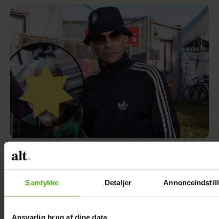
Se videoen: Simon Kvamm overrasker med
særlig gæst på scenen
Samtykke
Detaljer
Annonceindstill
Ansvarlig brug af dine data