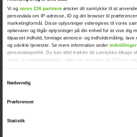
Vi og
vores 236 partnere
ønsker dit samtykke til at anvend
persondata om IP-adresse, ID og din browser til præferencer, 
marketingformål. Disse oplysninger videregives til vores sa
opbevarer og tilgår oplysninger på din enhed for at vise dig 
tilpasset indhold, foretage annonce- og indholdsmåling, lav
og udvikle tjenester. Se mere information under
indstillinger
persondatapolitik. Du kan altid trække dit samtykke tilbage ell
Andreas Odbjerg afslører stor beslutning:
vores "Cookiedeklaration", eller ved at trykke på "Privacy trig
Slut efter to år
Dine valg anvendes på hele websitet.
Samtykkevalg
Nødvendig
Vi ønsker dit samtykke til at indsamle og bruge data for at k
relevant journalistisk indhold til dig.
Præferencer
Vi anvender egne cookies og cookies fra tredjeparter til at a
vores hjemmeside. Vi indsamler data om IP, ID og din browser 
generere statistik og huske dine præferencer samt til brug fo
Statistik
optimere vores reklametiltag på sociale medier og til at vise d
med sociale medier.