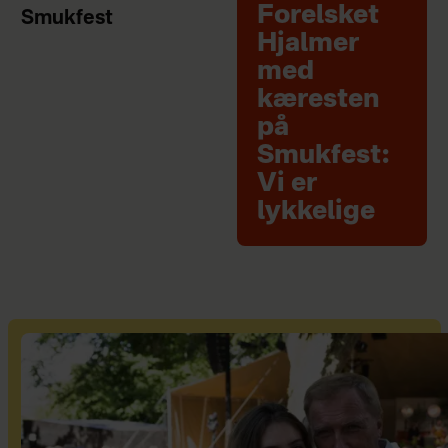
Forelsket
Smukfest
Hjalmer
med
kæresten
på
Smukfest:
Vi er
lykkelige