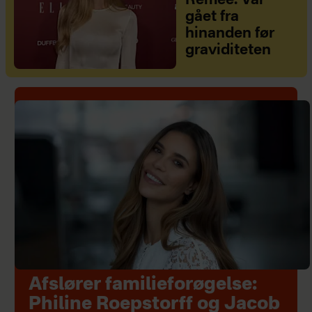
Remee: Var
gået fra
hinanden før
graviditeten
Afslører familieforøgelse:
Philine Roepstorff og Jacob