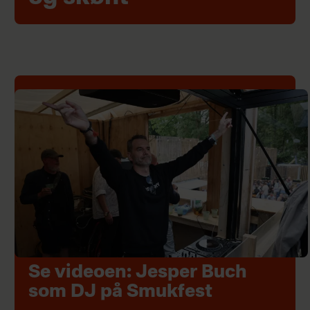
Se videoen: Jesper Buch
som DJ på Smukfest