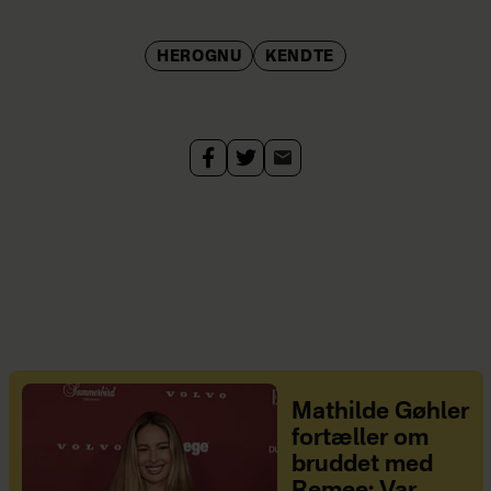
HEROGNU
KENDTE
Mathilde Gøhler
fortæller om
bruddet med