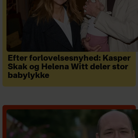
Efter forlovelsesnyhed: Kasper
Skak og Helena Witt deler stor
babylykke