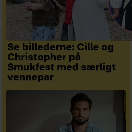
Se billederne: Cille og
Christopher på
Smukfest med særligt
vennepar