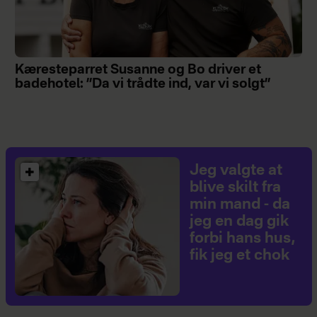
Kæresteparret Susanne og Bo driver et
badehotel: ”Da vi trådte ind, var vi solgt”
Jeg valgte at
blive skilt fra
min mand - da
jeg en dag gik
forbi hans hus,
fik jeg et chok