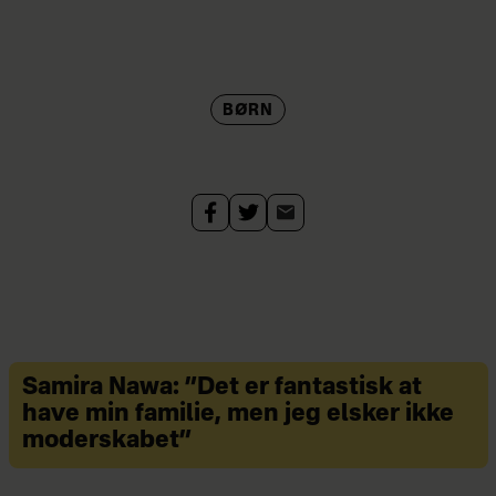
Aske, Sune, Sirene, onkel Stewart og
alle de andre er tilbage i Ternet Ninja
3.
BØRN
I den sidste bog i trilogien er der
masser af action og sjove dialoger, og
bogen rummer samtidig nye
karakterer og overraskende plottvist –
bl.a. afsløres det, hvem Askes
biologiske far er.
Ternet Ninja 3 af Anders Mathessen,
199 kr., Gyldendal.
Samira Nawa: ”Det er fantastisk at
have min familie, men jeg elsker ikke
moderskabet”