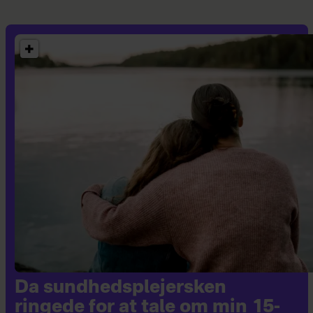
Da sundhedsplejersken
ringede for at tale om min 15-