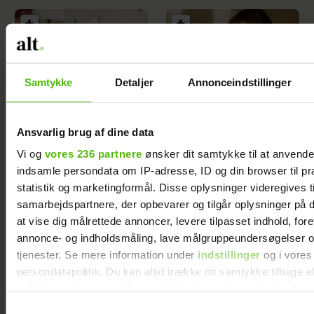
Samtykke
Detaljer
Annonceindstillinger
Ingen kom til min
Beskeden, Mia fik til
datters fødselsdag -
sit 20-ugerstjek,
Ansvarlig brug af dine data
nu har jeg en bøn til
ændrede alt: ”Hvis
alle forældre
du bløder, skal du
Vi og
vores 236 partnere
ønsker dit samtykke til at anvend
ringe 112”
indsamle persondata om IP-adresse, ID og din browser til pr
statistik og marketingformål. Disse oplysninger videregives t
samarbejdspartnere, der opbevarer og tilgår oplysninger på d
at vise dig målrettede annoncer, levere tilpasset indhold, for
annonce- og indholdsmåling, lave målgruppeundersøgelser o
tjenester. Se mere information under
indstillinger
og i vores
persondatapolitik. Du kan altid trække dit samtykke tilbage e
indstillinger fra vores "Cookiedeklaration", eller ved at trykk
Søren har indset,
Jeg har ikke valgt at
hvor meget han
være genert. Men
trigger" ikonet.
Samtykkevalg