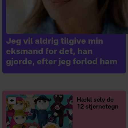
Jeg vil aldrig tilgive min
eksmand for det, han
gjorde, efter jeg forlod ham
Hækl selv de
12 stjernetegn