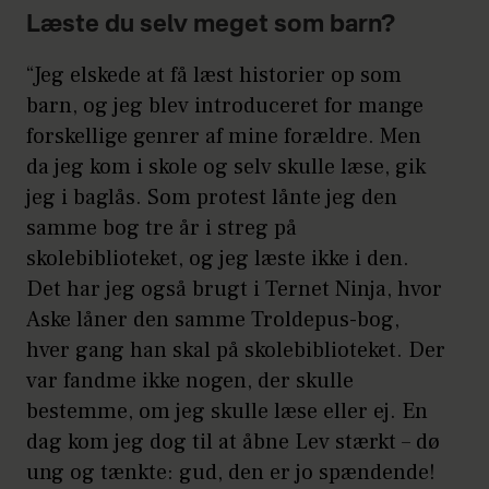
fra et tidligere forhold og parrets
Læste du selv meget som barn?
fælles søn, Spencer, på 13 år.
“Jeg elskede at få læst historier op som
I juni er udgav han bogen ‘Ternet
barn, og jeg blev introduceret for mange
Ninja 3’, som er fortsættelsen på den
forskellige genrer af mine forældre. Men
populære serie for hele familien.
da jeg kom i skole og selv skulle læse, gik
jeg i baglås. Som protest lånte jeg den
samme bog tre år i streg på
skolebiblioteket, og jeg læste ikke i den.
Det har jeg også brugt i Ternet Ninja, hvor
Aske låner den samme Troldepus-bog,
hver gang han skal på skolebiblioteket. Der
var fandme ikke nogen, der skulle
bestemme, om jeg skulle læse eller ej. En
dag kom jeg dog til at åbne Lev stærkt – dø
ung og tænkte: gud, den er jo spændende!