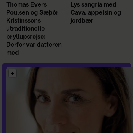
Thomas Evers
Lys sangria med
Poulsen og Sæþór
Cava, appelsin og
Kristínssons
jordbær
utraditionelle
bryllupsrejse:
Derfor var datteren
med