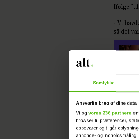
Ifølge Ju
- Vi havd
så det va
Samtykke
Men selvo
som mand
Ansvarlig brug af dine data
skulle gi
Vi og
vores 236 partnere
øns
browser til præferencer, stat
- Vi snak
opbevarer og tilgår oplysning
travlt. V
annonce- og indholdsmåling,