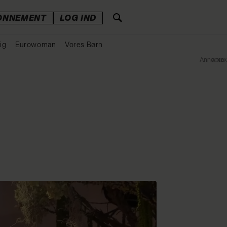
ONNEMENT
LOG IND
ig
Eurowoman
Vores Børn
Annonce