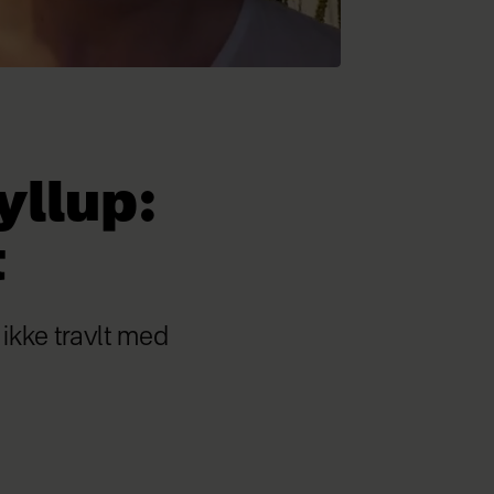
yllup:
t
 ikke travlt med