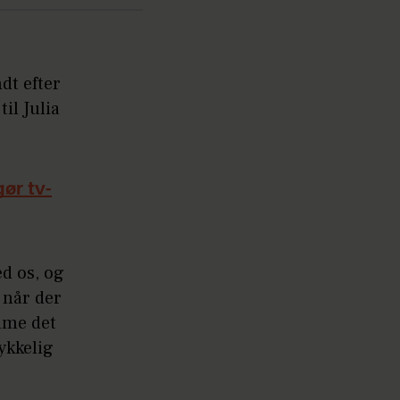
dt efter
il Julia
gør tv-
ed os, og
 når der
ilme det
ykkelig