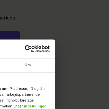
emtiden,
Om
ig titel
en om at
a om IP-adresse, ID og din
s samarbejdspartnere, der
 har
set indhold, foretage
er
ormation under
indstillinger