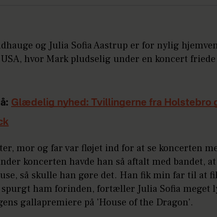
dhauge og Julia Sofia Aastrup er for nylig hjemven
l USA, hvor Mark pludselig under en koncert friede t
å:
Glædelig nyhed: Tvillingerne fra Holstebro 
ck
ter, mor og far var fløjet ind for at se koncerten m
nder koncerten havde han så aftalt med bandet, at
use, så skulle han gøre det. Han fik min far til at f
spurgt ham forinden, fortæller Julia Sofia meget l
gens gallapremiere på 'House of the Dragon'.