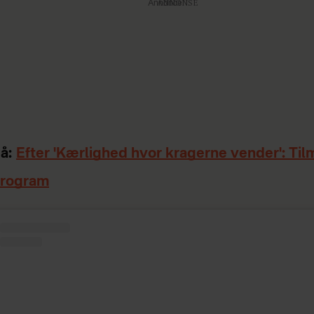
Annonce
å:
Efter 'Kærlighed hvor kragerne vender': Til
program