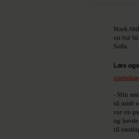
Mark Abil
en tur ti
Sofia.
Læs ogs
comeba
- Min søs
så midt u
var en pa
og havde 
til onsda