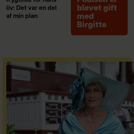
frygtede for hans
blevet gift
liv: Det var en del
med
af min plan
Birgitte