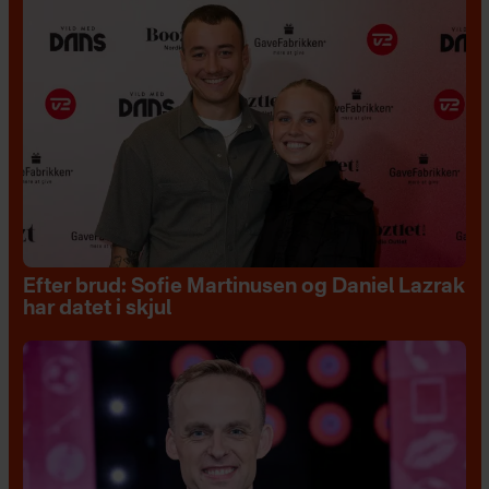
Efter brud: Sofie Martinusen og Daniel Lazrak
har datet i skjul