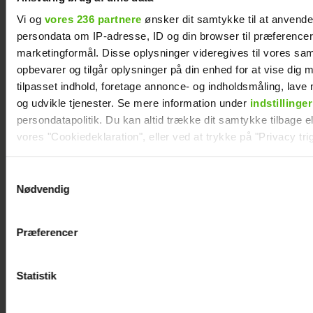
Vi og
vores 236 partnere
ønsker dit samtykke til at anvend
persondata om IP-adresse, ID og din browser til præferencer, 
marketingformål. Disse oplysninger videregives til vores sa
opbevarer og tilgår oplysninger på din enhed for at vise dig 
Er Mie færdig med tv? Nu svarer hun
tilpasset indhold, foretage annonce- og indholdsmåling, lav
og udvikle tjenester. Se mere information under
indstillinger
persondatapolitik. Du kan altid trække dit samtykke tilbage ell
vores "Cookiedeklaration", eller ved at trykke på "Privacy trig
Dine valg anvendes på hele websitet.
Samtykkevalg
Nødvendig
Vi ønsker dit samtykke til at indsamle og bruge data for at k
relevant journalistisk indhold til dig.
Præferencer
Vi anvender egne cookies og cookies fra tredjeparter til at a
vores hjemmeside. Vi indsamler data om IP, ID og din browser 
generere statistik og huske dine præferencer samt til brug fo
Statistik
optimere vores reklametiltag på sociale medier og til at vise d
med sociale medier.
Jesper Buch afslører ukendt fortid: "På et