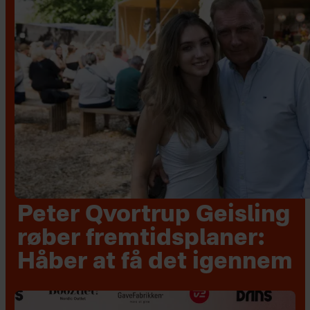
Peter Qvortrup Geisling
røber fremtidsplaner:
Håber at få det igennem