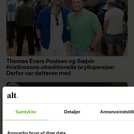
Thomas Evers Poulsen og Sæþór
Kristínssons utraditionelle bryllupsrejse:
Derfor var datteren med
Samtykke
Detaljer
Annonceindstill
Ansvarlig brug af dine data