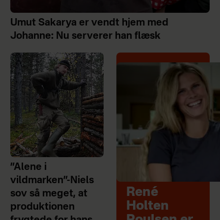
Umut Sakarya er vendt hjem med
Johanne: Nu serverer han flæsk
”Alene i
vildmarken”-Niels
René
sov så meget, at
Holten
produktionen
Poulsen er