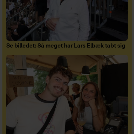
Se billedet: Så meget har Lars Elbæk tabt sig