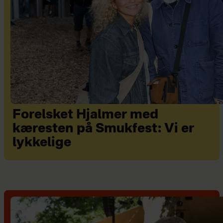
Forelsket Hjalmer med
kæresten på Smukfest: Vi er
lykkelige