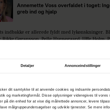
Annemette Voss overfaldet i toget: In
greb ind og hjalp
s indbakke er allerede fyldt med lykønskninger. B
r Rikke Gøransson, Pelle Hvenegaard, Uffe Holm, P
ff og Annemette Voss Fridthjof samt mange flere l
ende forældre.
Detaljer
Annonceindstillinger
LÆS OGSÅ
Ydmyg og verdensmester: Kæmper m
selvværdet
ker dit samtykke til at anvende cookies og indsamle persondat
istik og marketingformål. Disse oplysninger videregives til vore
else med offentliggørelsen af den store nyhed har
er på din enhed for at vise dig målrettede annoncer, levere tilpas
en kommende mor, der går under navnet "Rocky".
 lave målgruppeundersøgelser og udvikle tjenester. Se mere inf