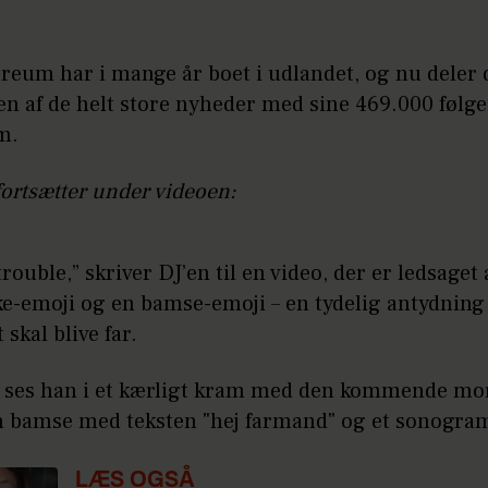
reum har i mange år boet i udlandet, og nu deler 
en af de helt store nyheder med sine 469.000 følge
m.
fortsætter under videoen:
rouble,” skriver DJ’en til en video, der er ledsaget 
ke-emoji og en bamse-emoji – en tydelig antydning 
 skal blive far.
n ses han i et kærligt kram med den kommende mor
n bamse med teksten "hej farmand" og et sonogram
LÆS OGSÅ