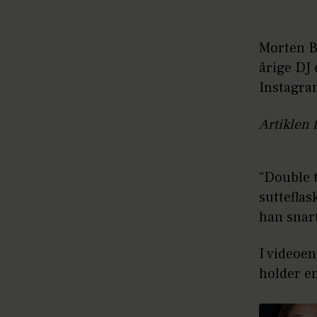
Morten B
årige DJ 
Instagra
Artiklen 
“Double t
sutteflas
han snart
I videoe
holder e