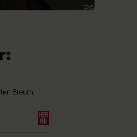
r:
rten Breum.