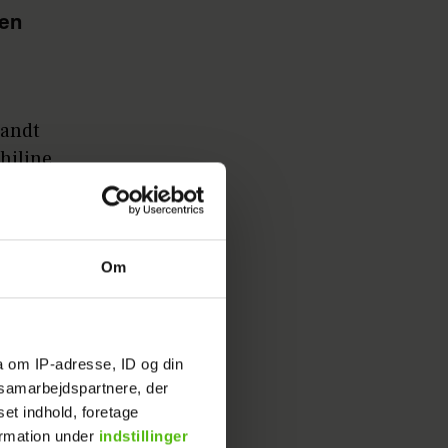
gen
landt
hiline
ykønsket
Om
ed
a om IP-adresse, ID og din
s samarbejdspartnere, der
 han
set indhold, foretage
 Dog
ormation under
indstillinger