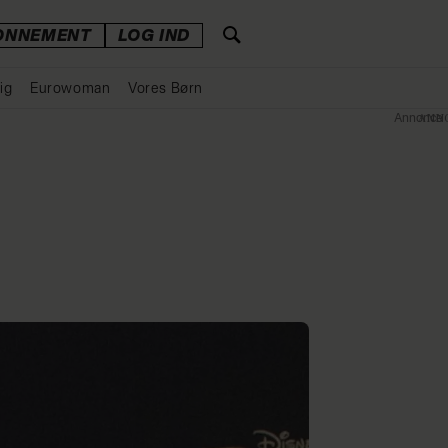
ONNEMENT
LOG IND
ig
Eurowoman
Vores Børn
Annonce