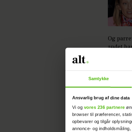
Og parret
andet ha
Roepstor
de komm
Samtykke
Ansvarlig brug af dine data
Vi og
vores 236 partnere
øns
browser til præferencer, stat
I forbind
opbevarer og tilgår oplysning
tagget d
annonce- og indholdsmåling,