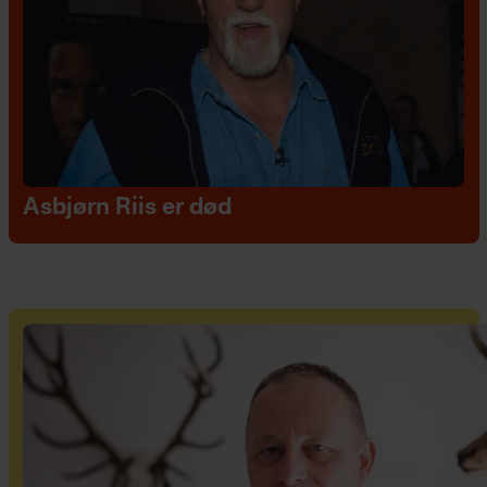
Asbjørn Riis er død