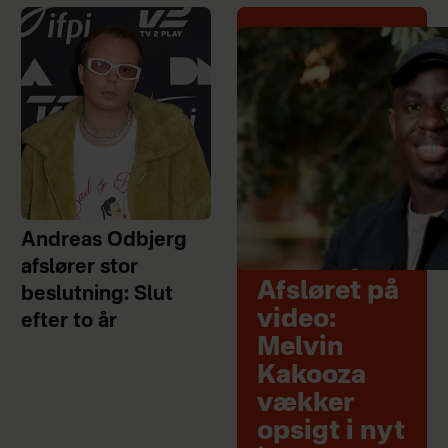
Andreas Odbjerg
afslører stor
Afsløret på
beslutning: Slut
video:
efter to år
Melvin
Kakooza
vækker
opsigt i nyt