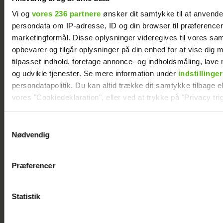
Vi og
vores 236 partnere
ønsker dit samtykke til at anvend
persondata om IP-adresse, ID og din browser til præferencer, 
marketingformål. Disse oplysninger videregives til vores sa
opbevarer og tilgår oplysninger på din enhed for at vise dig 
tilpasset indhold, foretage annonce- og indholdsmåling, lav
og udvikle tjenester. Se mere information under
indstillinger
Jesper Skibby deler stor familieglæde: Skal
persondatapolitik. Du kan altid trække dit samtykke tilbage ell
være morfar
vores "Cookiedeklaration", eller ved at trykke på "Privacy trig
Dine valg anvendes på hele websitet.
Samtykkevalg
Nødvendig
Vi ønsker dit samtykke til at indsamle og bruge data for at k
relevant journalistisk indhold til dig.
Præferencer
Vi anvender egne cookies og cookies fra tredjeparter til at a
vores hjemmeside. Vi indsamler data om IP, ID og din browser 
generere statistik og huske dine præferencer samt til brug fo
Statistik
optimere vores reklametiltag på sociale medier og til at vise d
med sociale medier.