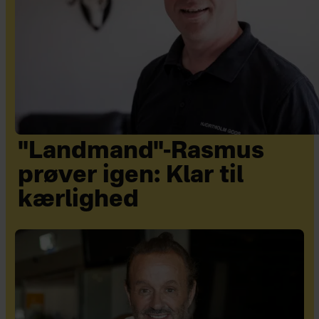
"Landmand"-Rasmus
prøver igen: Klar til
kærlighed