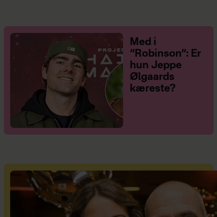
Med i
“Robinson”: Er
hun Jeppe
Ølgaards
kæreste?