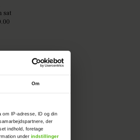
u
 sat
0.00
 kunne
e
Om
r stopper
a om IP-adresse, ID og din
s samarbejdspartnere, der
til at
set indhold, foretage
ormation under
indstillinger