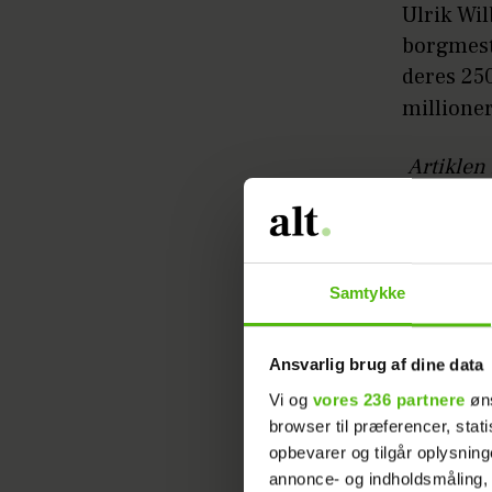
Ulrik Wil
borgmest
deres 250
millioner
Artiklen
Og det er
Ulrik nem
Samtykke
kommunalv
som borg
Ansvarlig brug af dine data
Vi og
vores 236 partnere
øns
browser til præferencer, stat
opbevarer og tilgår oplysning
annonce- og indholdsmåling,