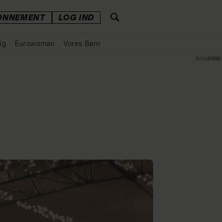
ONNEMENT
LOG IND
ig
Eurowoman
Vores Børn
Annonce