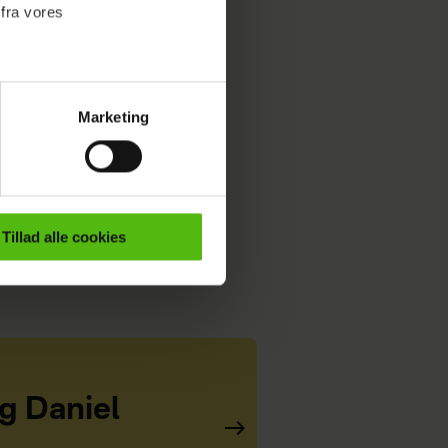
 fra vores
Marketing
ournalistisk indhold til dig.
emmeside. Vi indsamler data
er samt til brug for
ktioner i forbindelse med
Tillad alle cookies
e mere om vores brug af
 både
og Daniel