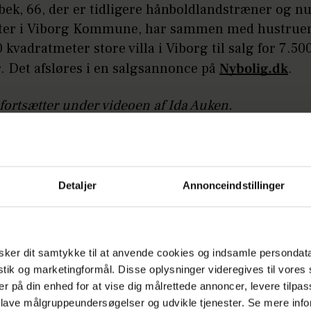
bek, 66, der er tidligere hånboldlandstræner og n
er i Viborg Kommune, har sammen med hustruen
 kvadratmeter store villa i Viborg til salg for 7.50
. Det afsløres i en salgsannonce på
Nybolig.dk
.
 fortsætter under videoen af Ida Auken.
 i sandhed et forandringsfyldt år. I starten af året
lig også fortælle, at han ikke genopstiller til næst
Detaljer
Annonceindstillinger
alg i 2025. Det vil altså sige, at han efter otte å
mester i Viborg.
ker dit samtykke til at anvende cookies og indsamle persondat
LÆS OGSÅ
istik og marketingformål. Disse oplysninger videregives til vore
Har taget svær beslutning: Det er ikke 
er på din enhed for at vise dig målrettede annoncer, levere tilpas
bære
 lave målgruppeundersøgelser og udvikle tjenester. Se mere inf