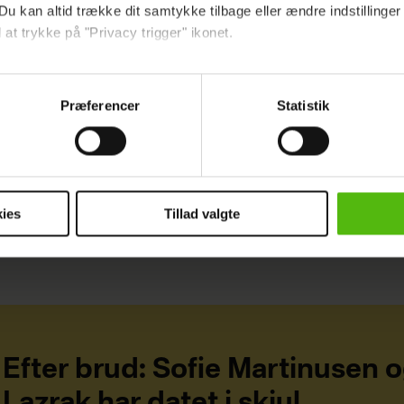
Du kan altid trække dit samtykke tilbage eller ændre indstillinger
 at trykke på "Privacy trigger" ikonet.
KENDTE
ebsitet.
Præferencer
Statistik
indsamle og bruge data for at kunne levere og finansiere relevant j
ookies fra tredjeparter til at at optimere dit besøg på vores hj
t sikre funktionalitet, generere statistik og huske dine præferenc
mere vores reklametiltag på sociale medier og til at vise dig fun
ies
Tillad valgte
dit samtykke tilbage via linket i vores cookiepolitik. Du kan læs
og behandling af dine personoplysninger i forbindelse hermed i
okiepolitik
.
Efter brud: Sofie Martinusen 
Lazrak har datet i skjul