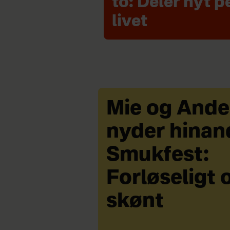
to: Deler nyt p
livet
Mie og Ande
nyder hinan
Smukfest:
Forløseligt 
skønt