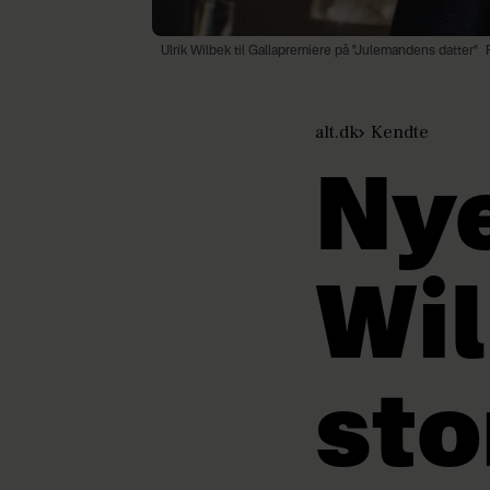
Ulrik Wilbek til Gallapremiere på "Julemandens datter"
alt.dk
Kendte
Nye
Wil
sto