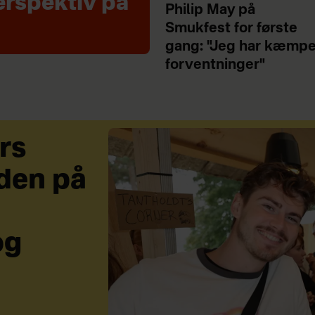
erspektiv på
Philip May på
Smukfest for første
gang: "Jeg har kæmp
forventninger"
rs
den på
og