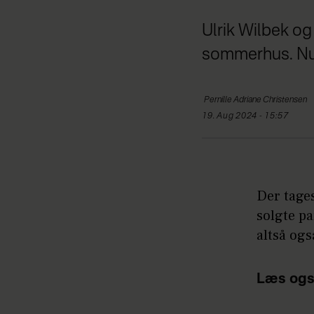
Ulrik Wilbek o
sommerhus. Nu er
Pernille Adriane
Christensen
19. Aug 2024 - 15:57
Der tages
solgte p
altså også
Læs ogs