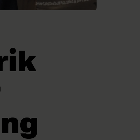
rik
r
ing