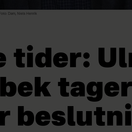
Foto: Dam, Niels Henrik
 tider: Ul
bek tage
r beslutn