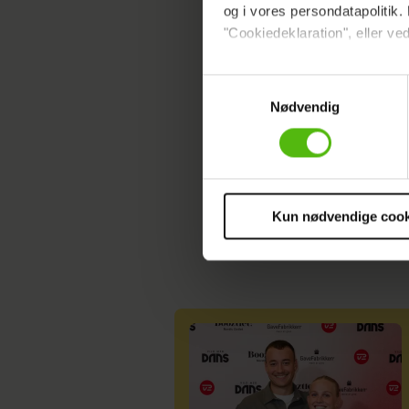
og i vores persondatapolitik. 
"Cookiedeklaration", eller ved
HEROGNU
Dine valg anvendes på hele w
Samtykkevalg
Nødvendig
Vi ønsker dit samtykke til at 
Vi anvender egne cookies og c
om IP, ID og din browser for a
markedsføring, så vi kan opti
sociale medier.
Kun nødvendige cook
Du kan til enhver tid trække 
cookies, samarbejdspartnere 
vores
privatlivspolitik
og
co