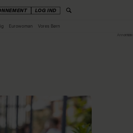
ONNEMENT
LOG IND
ig
Eurowoman
Vores Børn
Annonce