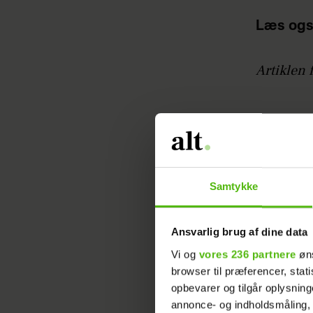
Læs ogs
Artiklen 
32-årige 
og udford
for at gi
vinde åre
Samtykke
Læs ogs
Ansvarlig brug af dine data
sandhed
Vi og
vores 236 partnere
øns
browser til præferencer, stat
- Jeg følt
opbevarer og tilgår oplysning
annonce- og indholdsmåling,
ekspedit