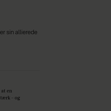
r sin allierede
 at en
stærk – og