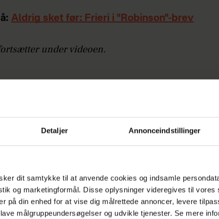
å:
Aldrig sket før: Frieri i "Robinson"-brev
fortsætter under videoen.
Stefanie Nielsen valgte nemlig at tage tyren ved 
re ekspeditionens superstjerne, 29-årige Sebastia
ve sig selv – og resten af kvinderne – en bedre chan
ts ekspedition.
Detaljer
Annonceindstillinger
å:
Bryder tavsheden et år efter skandalen: Her
en om Madrid
ker dit samtykke til at anvende cookies og indsamle persondat
istik og marketingformål. Disse oplysninger videregives til vore
e, at jeg blev nødt til at gøre noget for at få vendt
er på din enhed for at vise dig målrettede annoncer, levere tilpas
 lave målgruppeundersøgelser og udvikle tjenester. Se mere inf
ionen og få kvinderne lidt længere frem. Vi kæmpe