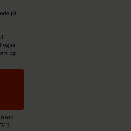
dede på
et
t også
vært og
binson
TV 3.