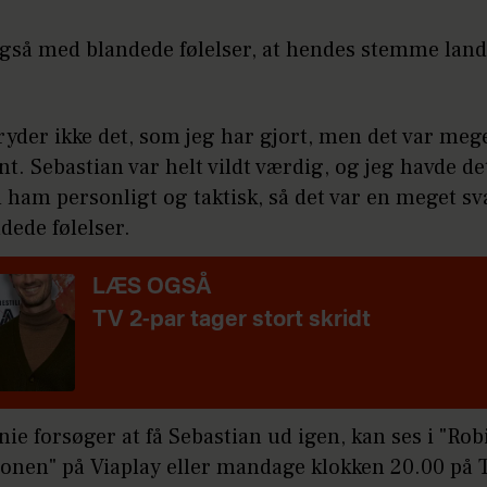
også med blandede følelser, at hendes stemme lan
tryder ikke det, som jeg har gjort, men det var meg
t. Sebastian var helt vildt værdig, og jeg havde de
 ham personligt og taktisk, så det var en meget s
dede følelser.
LÆS OGSÅ
TV 2-par tager stort skridt
ie forsøger at få Sebastian ud igen, kan ses i "Ro
ionen" på Viaplay eller mandage klokken 20.00 på 