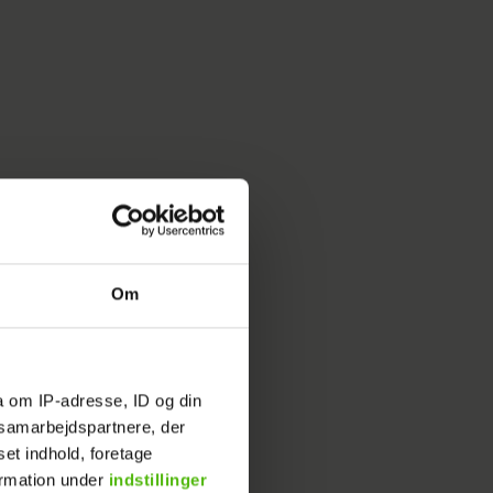
hornene
n Sisbo,
ce for at
Om
 er
a om IP-adresse, ID og din
s samarbejdspartnere, der
set indhold, foretage
ormation under
indstillinger
r