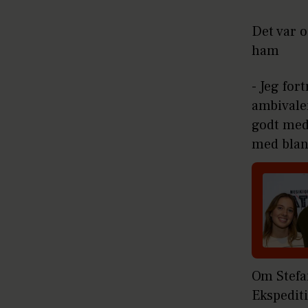
Det var 
ham
- Jeg for
ambivalen
godt med
med blan
Om Stefan
Ekspedit