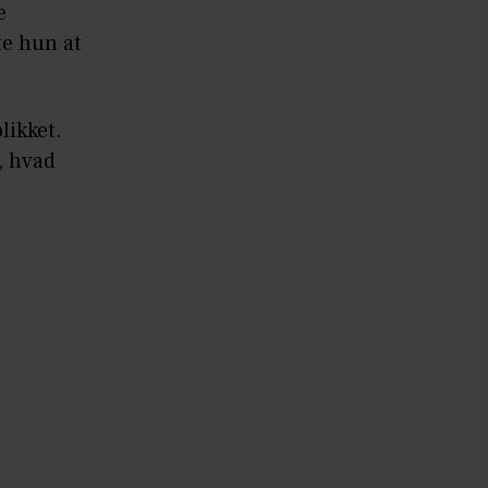
e
te hun at
likket.
, hvad