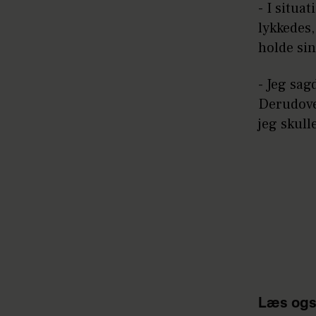
- I situa
lykkedes,
holde s
- Jeg sag
Derudover
jeg skull
Læs ogs