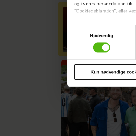
og i vores persondatapolitik. 
"Cookiedeklaration", eller ved
Dine valg anvendes på hele w
Samtykkevalg
Nødvendig
Vi ønsker dit samtykke til at 
Vi anvender egne cookies og c
om IP, ID og din browser for a
markedsføring, så vi kan opti
sociale medier.
Kun nødvendige cook
Du kan til enhver tid trække 
cookies, samarbejdspartnere 
vores
privatlivspolitik
og
co