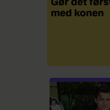
Gør det førs
med konen