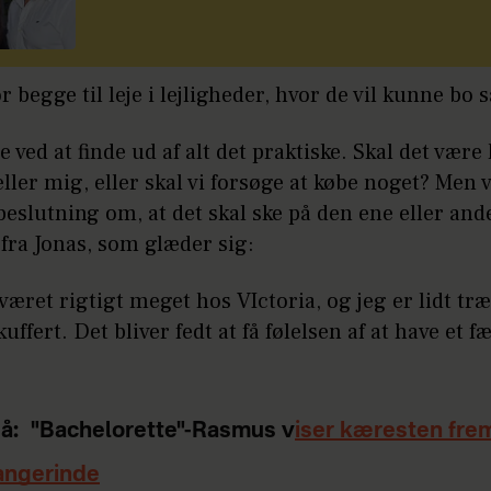
r begge til leje i lejligheder, hvor de vil kunne b
ige ved at finde ud af alt det praktiske. Skal det være
eller mig, eller skal vi forsøge at købe noget? Men 
beslutning om, at det skal ske på den ene eller an
 fra Jonas, som glæder sig:
 været rigtigt meget hos VIctoria, og jeg er lidt træt
kuffert. Det bliver fedt at få følelsen af at have et fæ
å:
"Bachelorette"-Rasmus v
iser kæresten fre
angerinde