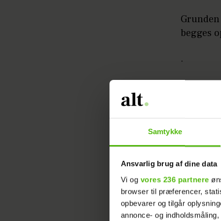
Grunden t
begges o
.
BACHELORETTE
H
Samtykke
Ansvarlig brug af dine data
Vi og
vores 236 partnere
øns
browser til præferencer, stat
opbevarer og tilgår oplysning
annonce- og indholdsmåling,