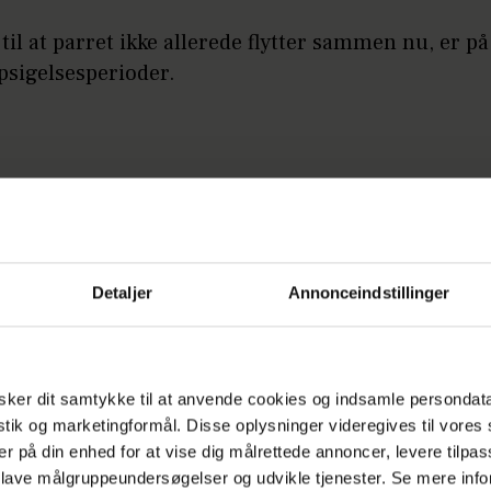
il at parret ikke allerede flytter sammen nu, er på
psigelsesperioder.
EROGNU
KENDTE
Detaljer
Annonceindstillinger
ker dit samtykke til at anvende cookies og indsamle persondat
istik og marketingformål. Disse oplysninger videregives til vore
er på din enhed for at vise dig målrettede annoncer, levere tilpas
 lave målgruppeundersøgelser og udvikle tjenester. Se mere inf