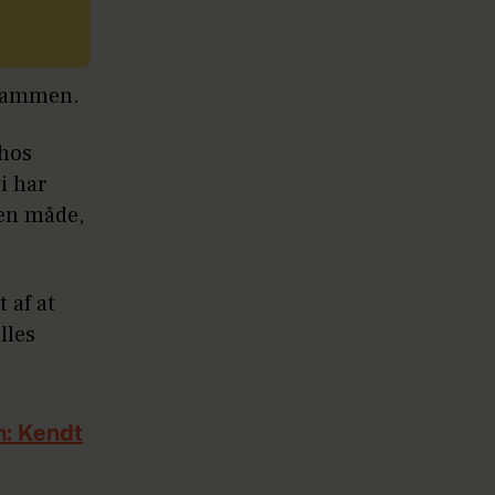
o sammen.
 hos
vi har
den måde,
 af at
lles
m: Kendt