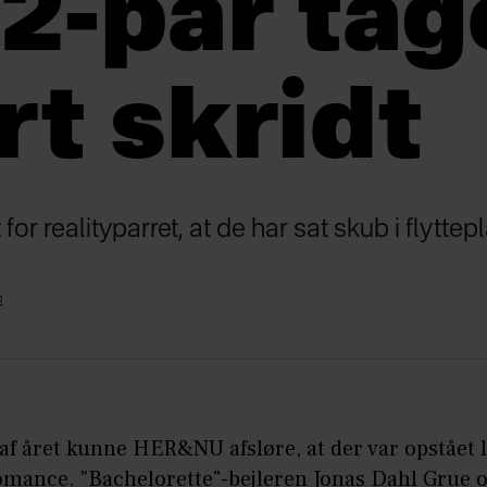
2-par tag
rt skridt
for realityparret, at de har sat skub i flyttep
n
 af året kunne HER&NU afsløre, at der var opstået l
romance. "Bachelorette"-bejleren Jonas Dahl Grue 