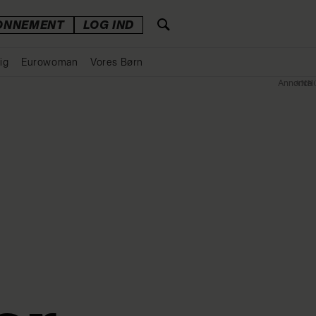
ONNEMENT
LOG IND
ig
Eurowoman
Vores Børn
Annonce