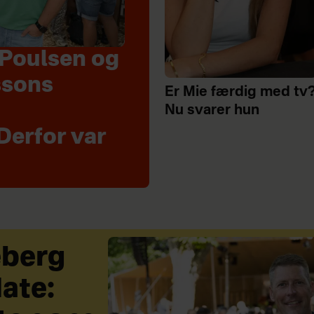
Poulsen og
ssons
Er Mie færdig med tv
Nu svarer hun
Derfor var
eberg
ate: