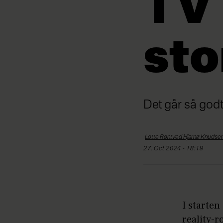
TV 
sto
Det går så godt 
Lotte Røntved Hjarnø
Knudse
27. Oct 2024 - 18:19
I starten
reality-