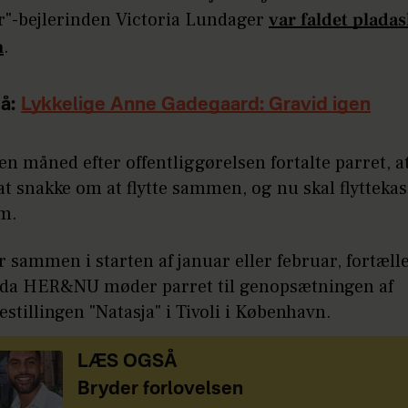
r"-bejlerinden Victoria Lundager
var faldet pladas
n
.
å:
Lykkelige Anne Gadegaard: Gravid igen
en måned efter offentliggørelsen fortalte parret, a
t snakke om at flytte sammen, og nu skal flytteka
em.
ter sammen i starten af januar eller februar, fortæll
, da HER&NU møder parret til genopsætningen af
stillingen "Natasja" i Tivoli i København.
LÆS OGSÅ
Bryder forlovelsen