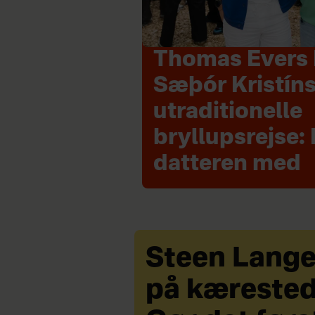
Thomas Evers 
Sæþór Kristín
utraditionelle
bryllupsrejse: 
datteren med
Steen Lang
på kærested