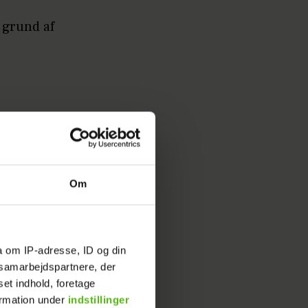
 grund af
Om
a om IP-adresse, ID og din
s samarbejdspartnere, der
set indhold, foretage
ormation under
indstillinger