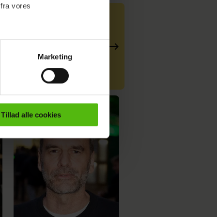
 fra vores
er": Det var
Marketing
ournalistisk indhold til dig.
emmeside. Vi indsamler data
er samt til brug for
ktioner i forbindelse med
Tillad alle cookies
e mere om vores brug af
 både