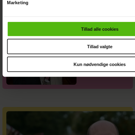
Marketing
Du kan til enhver tid trække dit samtykke tilbage via linket i 
læse mere om vores brug af cookies, samarbejdspartnere og
personoplysninger i forbindelse hermed i både
Tillad alle cookies
Efter
vores
privatlivspolitik
og
cookiepolitik
.
forlovelsesnyh
ed: Kasper
Tillad valgte
Skak og Helena
Witt deler stor
Kun nødvendige cookies
babylykke