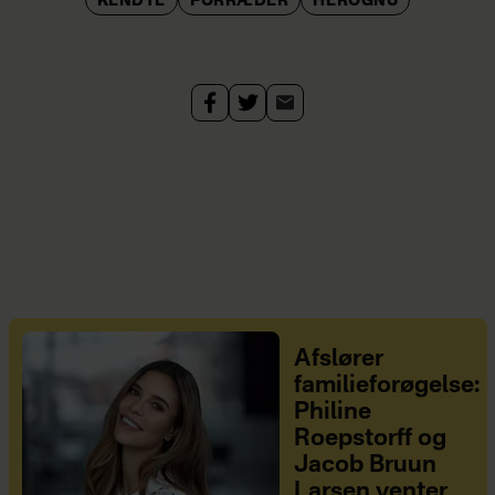
KENDTE
FORRÆDER
HEROGNU
Afslører
familieforøgelse:
Philine
Roepstorff og
Jacob Bruun
Larsen venter