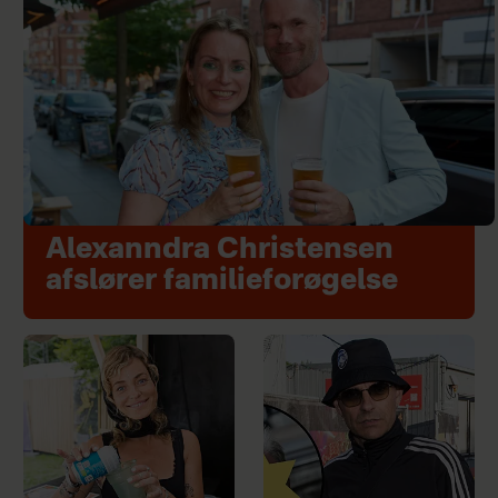
Alexanndra Christensen
afslører familieforøgelse