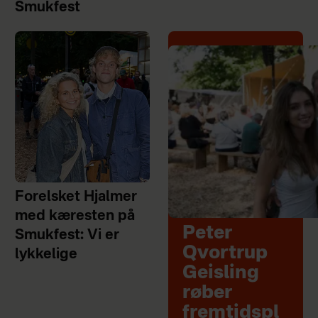
Smukfest
Forelsket Hjalmer
med kæresten på
Peter
Smukfest: Vi er
Qvortrup
lykkelige
Geisling
røber
fremtidspl