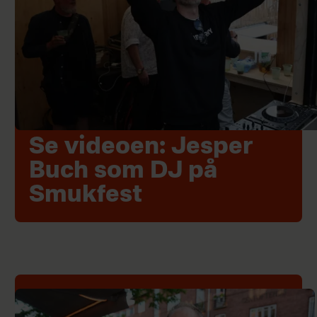
Se videoen: Jesper
Buch som DJ på
Smukfest