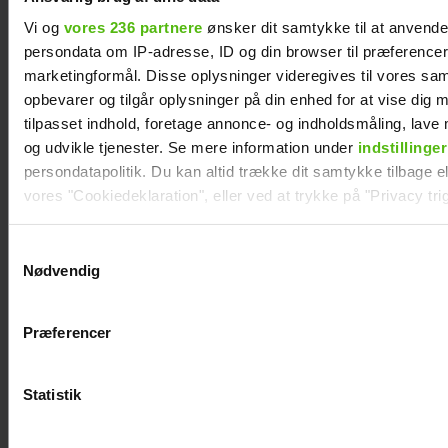
Afsløret på video: Melvin Kakooza vækker
Vi og
vores 236 partnere
ønsker dit samtykke til at anvend
opsigt i nyt job
persondata om IP-adresse, ID og din browser til præferencer, 
marketingformål. Disse oplysninger videregives til vores sa
opbevarer og tilgår oplysninger på din enhed for at vise dig 
tilpasset indhold, foretage annonce- og indholdsmåling, lav
og udvikle tjenester. Se mere information under
indstillinger
persondatapolitik. Du kan altid trække dit samtykke tilbage ell
vores "Cookiedeklaration", eller ved at trykke på "Privacy trig
Dine valg anvendes på hele websitet.
Samtykkevalg
Nødvendig
Vi ønsker dit samtykke til at indsamle og bruge data for at k
relevant journalistisk indhold til dig.
Præferencer
Vi anvender egne cookies og cookies fra tredjeparter til at a
Åbner op om hårdt år: "Det var ganske
vores hjemmeside. Vi indsamler data om IP, ID og din browser 
forfærdeligt"
generere statistik og huske dine præferencer samt til brug fo
Statistik
optimere vores reklametiltag på sociale medier og til at vise d
Kendt dansk influencer er død: Blev kun 27 år
med sociale medier.