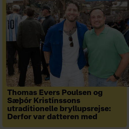
Thomas Evers Poulsen og
Sæþór Kristínssons
utraditionelle bryllupsrejse:
Derfor var datteren med