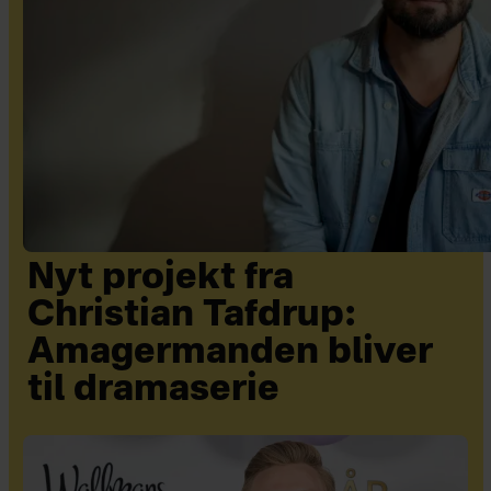
Nyt projekt fra
Christian Tafdrup:
Amagermanden bliver
til dramaserie