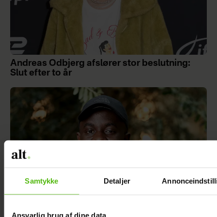
Andreas Odbjerg afslører stor beslutning:
Slut efter to år
Samtykke
Detaljer
Annonceindstill
Ansvarlig brug af dine data