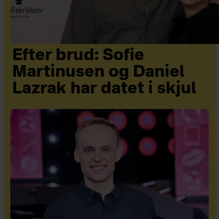
Efter brud: Sofie
Martinusen og Daniel
Lazrak har datet i skjul