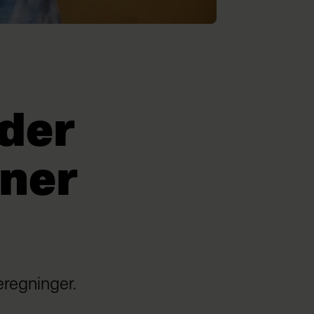
der
oner
eregninger.