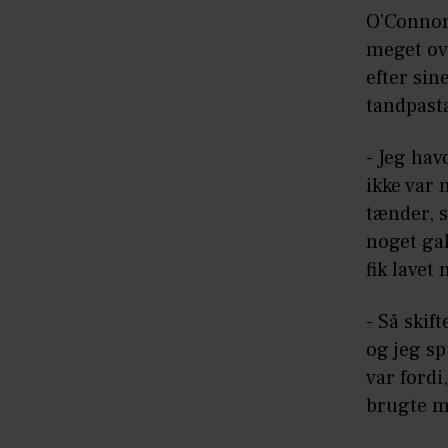
O'Connor
meget ov
efter sin
tandpast
- Jeg hav
ikke var 
tænder, s
noget gal
fik lavet
- Så skif
og jeg sp
var fordi
brugte m