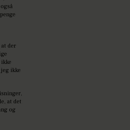
 også
 penge
 at der
ige
 ikke
 jeg ikke
isninger,
e, at det
gang og