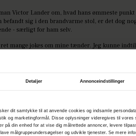
man Victor Lander om, hvad hans ømmeste punkt 
 befandt sig i den brandvarme stol, er det dog no
nde - særligt for ham selv.
r ret mange jokes om mine tænder. Jeg kunne indtil
t faktisk rigtig godt lide mine tænder, fortæller V
på pressedagen for programmet.
LÆS OGSÅ
Detaljer
Annonceindstillinger
Heino og Cecilia jubler: Sker endelig 
seks år
ker dit samtykke til at anvende cookies og indsamle persondat
istik og marketingformål. Disse oplysninger videregives til vore
ar nok ikke helt tilfældig, at det var netop Victors
er på din enhed for at vise dig målrettede annoncer, levere tilpas
 i ilden.
 lave målgruppeundersøgelser og udvikle tjenester. Se mere inf