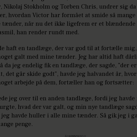
, Nikolaj Stokholm og Torben Chris, undrer sig da
er, hvordan Victor har formået at smide så mange
e tænder, når nu det ikke ligefrem er et blændende
asmil, han render rundt med.
de haft en tandlæge, der var god til at fortælle mig,
noget galt med mine tænder. Jeg har altid haft dårl
å da jeg endelig fik en tandlæge, der sagde, "der er
t, det går skide godt", havde jeg halvandet år, hvor
 noget arbejde på dem, fortæller han og fortsætter:
tede jeg over til en anden tandlæge, fordi jeg havde 
urgte, hvad der var galt, og min nye tandlæge sagd
, jeg havde huller i alle mine tænder. Så gik jeg i 
ange penge.
Annonce