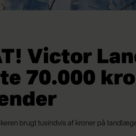
! Victor Lan
te 70.000 kr
ænder
mikeren brugt tusindvis af kroner på tandlæg