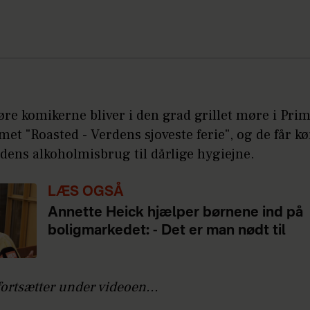
re komikerne bliver i den grad grillet møre i Pri
t "Roasted - Verdens sjoveste ferie", og de får kør
dens alkoholmisbrug til dårlige hygiejne.
LÆS OGSÅ
Annette Heick hjælper børnene ind på
boligmarkedet: - Det er man nødt til
fortsætter under videoen...