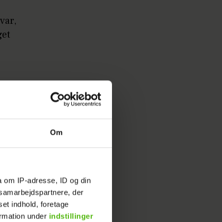
var,
get
ictor til
Om
efter
a om IP-adresse, ID og din
s samarbejdspartnere, der
 tandsæt,
set indhold, foretage
ormation under
indstillinger