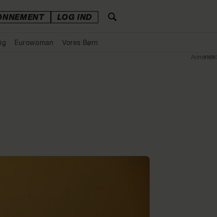
ONNEMENT
LOG IND
ig
Eurowoman
Vores Børn
Annonce