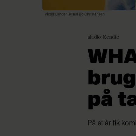
Victor Lander
Klaus Bo Christensen
alt.dk
Kendte
WHAT
brug
på t
På et år fik ko