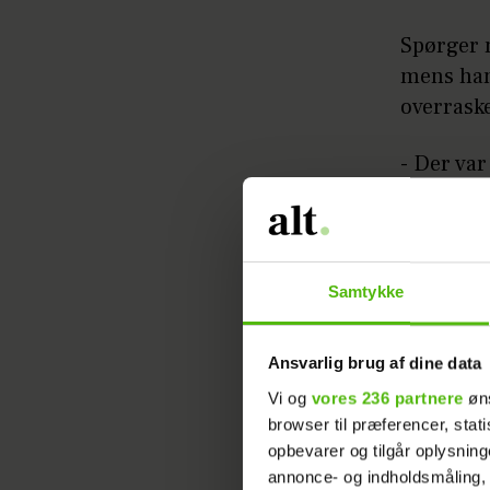
Spørger 
mens han
overraske
- Der va
programme
HER&NU 
Samtykke
Ansvarlig brug af dine data
Vi og
vores 236 partnere
øns
browser til præferencer, stat
Men det v
opbevarer og tilgår oplysning
der skulle
annonce- og indholdsmåling,