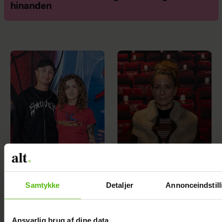
hinanden
Astrid Olsen starter
Therese Glahn
nyt kapitel med
revser TV 2-
Samtykke
Detaljer
Annonceindstill
kæresten
program:
Usympatisk
Ansvarlig brug af dine data