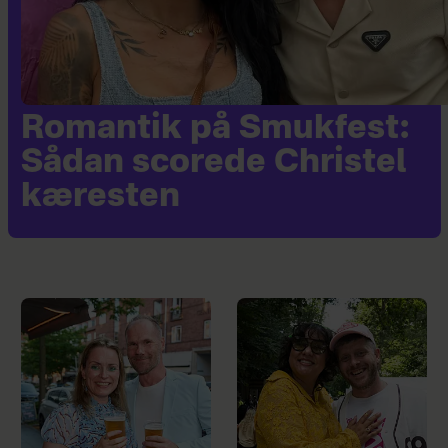
Romantik på Smukfest:
Sådan scorede Christel
kæresten