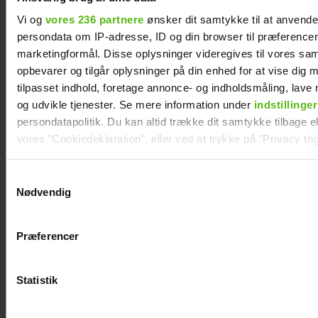
Vi og
vores 236 partnere
ønsker dit samtykke til at anvend
persondata om IP-adresse, ID og din browser til præferencer, 
marketingformål. Disse oplysninger videregives til vores sa
opbevarer og tilgår oplysninger på din enhed for at vise dig 
tilpasset indhold, foretage annonce- og indholdsmåling, lav
og udvikle tjenester. Se mere information under
indstillinger
persondatapolitik. Du kan altid trække dit samtykke tilbage ell
vores "Cookiedeklaration", eller ved at trykke på "Privacy trig
Dine valg anvendes på hele websitet.
Samtykkevalg
Nødvendig
Da Lars Rasmussen fik sine
Vi ønsker dit samtykke til at indsamle og bruge data for at k
diagnoser, var han fuld af
relevant journalistisk indhold til dig.
Præferencer
fordomme: "I dag er de mine
Vi anvender egne cookies og cookies fra tredjeparter til at a
vores hjemmeside. Vi indsamler data om IP, ID og din browser 
bedste venner"
generere statistik og huske dine præferencer samt til brug fo
Statistik
optimere vores reklametiltag på sociale medier og til at vise d
med sociale medier.