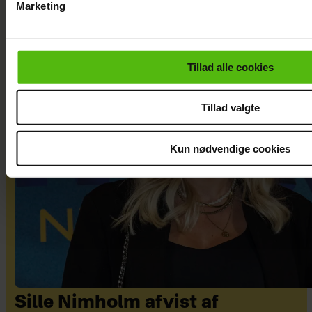
Marketing
Du kan til enhver tid trække dit samtykke tilbage via linket i 
læse mere om vores brug af cookies, samarbejdspartnere og
personoplysninger i forbindelse hermed i både
Tillad alle cookies
vores
privatlivspolitik
og
cookiepolitik
.
Tillad valgte
Kun nødvendige cookies
Sille Nimholm afvist af