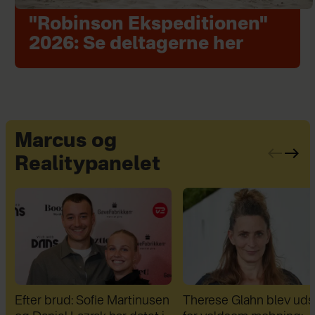
"Robinson Ekspeditionen"
2026: Se deltagerne her
Marcus og
Realitypanelet
n
Therese Glahn blev udsat
Da Lars Rasmussen fik 