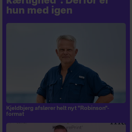
kærlighed": Derfor er
hun med igen
Kjeldbjerg afslører helt nyt "Robinson"-
format