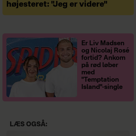
højesteret: "Jeg er videre"
Er Liv Madsen
og Nicolaj Rosé
fortid? Ankom
på rød løber
med
"Temptation
Island"-single
LÆS OGSÅ: