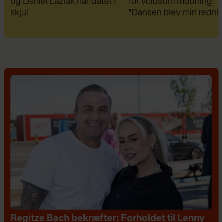
for voldsom mobning:
diagnoser, var han fuld a
"Dansen blev min redning"
fordomme: "I dag er de 
bedste venner"
Regitze Bach bekræfter: Forholdet til Lenny