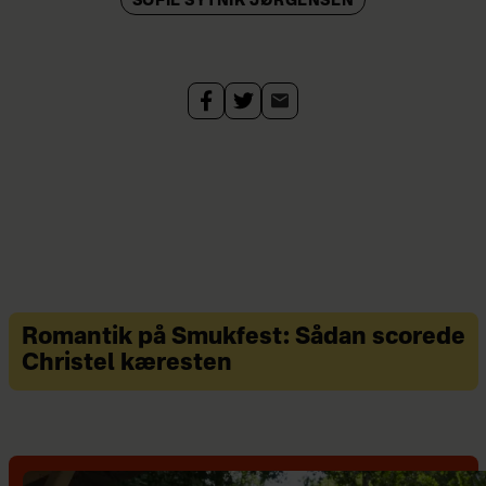
SOFIE SYTNIK JØRGENSEN
Romantik på Smukfest: Sådan scorede
Christel kæresten