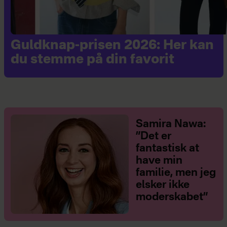
Guldknap-prisen 2026: Her kan
du stemme på din favorit
Samira Nawa:
”Det er
fantastisk at
have min
familie, men jeg
elsker ikke
moderskabet”