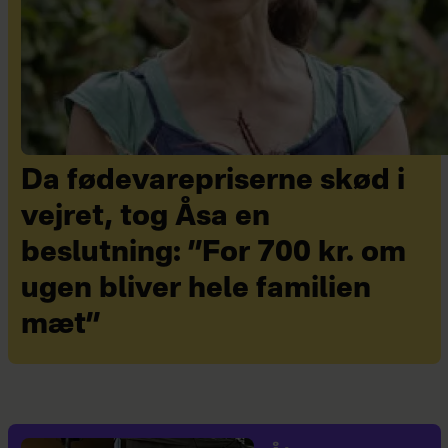
Da fødevarepriserne skød i
vejret, tog Åsa en
beslutning: ”For 700 kr. om
ugen bliver hele familien
mæt”