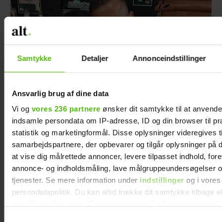
Samtykke
Detaljer
Annonceindstillinger
Ansvarlig brug af dine data
Vi og
vores 236 partnere
ønsker dit samtykke til at anvend
Romantik på Smukfest: Sådan scorede
indsamle persondata om IP-adresse, ID og din browser til pr
Christel kæresten
statistik og marketingformål. Disse oplysninger videregives t
samarbejdspartnere, der opbevarer og tilgår oplysninger på d
at vise dig målrettede annoncer, levere tilpasset indhold, for
annonce- og indholdsmåling, lave målgruppeundersøgelser o
tjenester. Se mere information under
indstillinger
og i vores
persondatapolitik. Du kan altid trække dit samtykke tilbage e
indstillinger fra vores "Cookiedeklaration", eller ved at trykk
trigger" ikonet.
Samtykkevalg