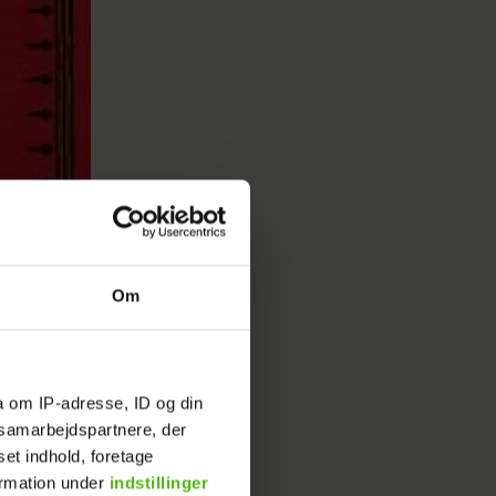
Om
a om IP-adresse, ID og din
s samarbejdspartnere, der
set indhold, foretage
ormation under
indstillinger