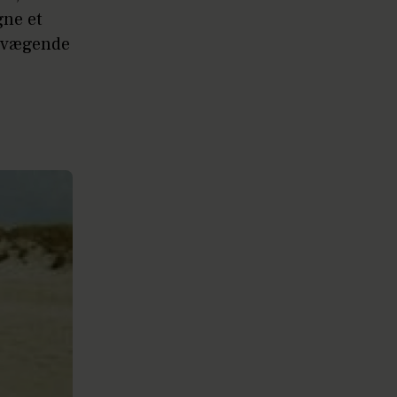
gne et
bevægende