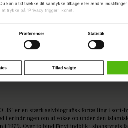
Du kan altid trække dit samtykke tilbage eller ændre indstillinger
 at trykke på "Privacy trigger" ikonet.
ebsitet.
Præferencer
Statistik
indsamle og bruge data for at kunne levere og finansiere relevant j
ookies fra tredjeparter til at at optimere dit besøg på vores hj
t sikre funktionalitet, generere statistik og huske dine præferenc
mere vores reklametiltag på sociale medier og til at vise dig fun
ies
Tillad valgte
dit samtykke tilbage via linket i vores cookiepolitik. Du kan læs
og behandling af dine personoplysninger i forbindelse hermed i
okiepolitik
.
IS” er en stærk selvbiografisk fortælling i sort-h
ed i erindringen om at vokse op under den islamis
n i 1979. Over to bind får vi indblik i shahstyrets f