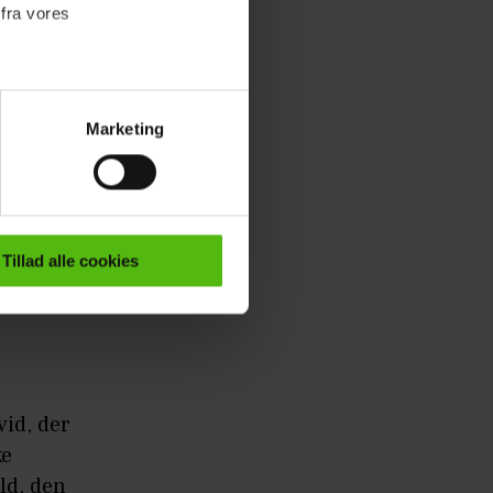
 fra vores
Marketing
ournalistisk indhold til dig.
emmeside. Vi indsamler data
er samt til brug for
ktioner i forbindelse med
Tillad alle cookies
e mere om vores brug af
 både
vid, der
ke
ald, den