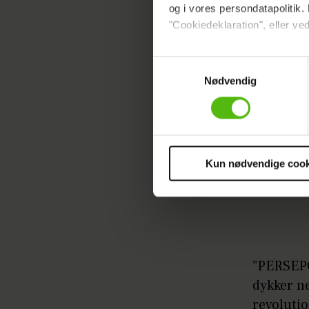
og i vores persondatapolitik. 
"Cookiedeklaration", eller ved
Dine valg anvendes på hele w
Samtykkevalg
Nødvendig
Vi ønsker dit samtykke til at 
Vi anvender egne cookies og c
om IP, ID og din browser for a
markedsføring, så vi kan opti
sociale medier.
Kun nødvendige cook
Du kan til enhver tid trække 
cookies, samarbejdspartnere 
vores
privatlivspolitik
og
co
”PERSEPOL
dykker n
revolutio