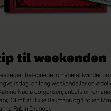
tip til weekenden
destreger. Tretegnede romaneraf kvinder om
 rengvejrsdag, en lang weekendeller enkedelig
atrine Nadia Jørgensen, anbefaler romanern
api, 'Glimt' af Rikke Bakmans og 'Frøken M
oanna Rubin Dranger.