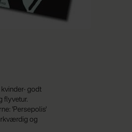
 kvinder- godt
 flyvetur.
e: 'Persepolis'
ærkværdig og