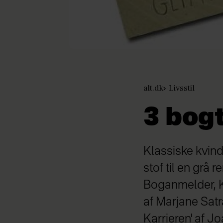
alt.dk
Livsstil
3 bog
Klassiske kvin
stof til en grå
Boganmelder, K
af Marjane Satr
Karrieren' af J