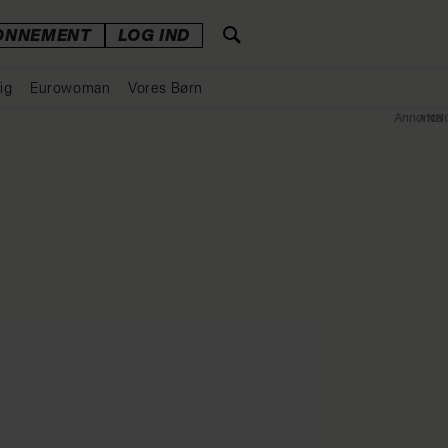
ONNEMENT
LOG IND
ig
Eurowoman
Vores Børn
Annonce