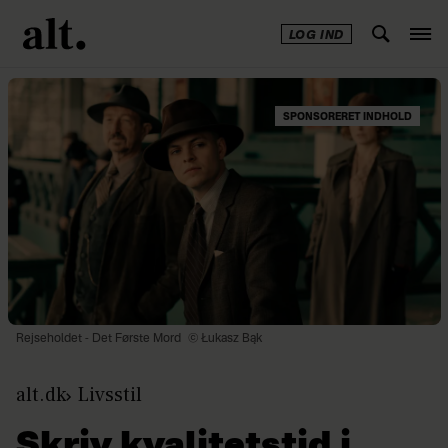
LOG IND
SPONSORERET INDHOLD
Rejseholdet - Det Første Mord
© Łukasz Bąk
alt.dk
Livsstil
Skriv kvalitetstid i