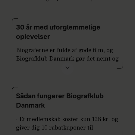
30 år med uforglemmelige
oplevelser
Biograferne er fulde af gode film, og
Biografklub Danmark gør det nemt og
billigt at opleve store følelser, vildt
drama og fantastisk underholdning på
det store lærred.
Sådan fungerer Biografklub
Som medlem får du halv pris på 10
nøje udvalgte film, som et erfarent
Danmark
filmudvalg har udpeget som årets
· Et medlemskab koster kun 128 kr. og
must-see-biografoplevelser.
giver dig 10 rabatkuponer til