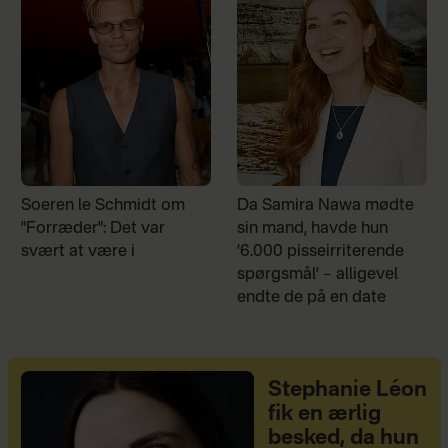
Soeren le Schmidt om
Da Samira Nawa mødte
"Forræder": Det var
sin mand, havde hun
svært at være i
’6.000 pisseirriterende
spørgsmål’ – alligevel
endte de på en date
Stephanie Léon
fik en ærlig
besked, da hun