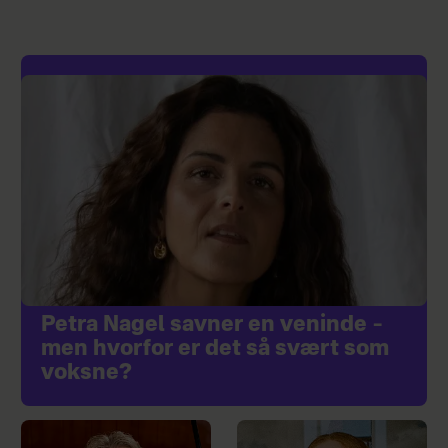
Petra Nagel savner en veninde –
men hvorfor er det så svært som
voksne?