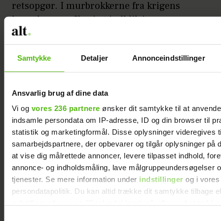
retsopgør. I murbrokkerne fra krigens
konsekvenser får vi et indblik i
besættelsestidens betydning for både en
familie og en hel nation.
Samtykke
Detaljer
Annonceindstillinger
Glæd dig til afslutningen på trilogien, hvor
vi igen skal opleve nogle af landets største
Ansvarlig brug af dine data
skuespillere, blandt andre Jesper
Vi og
vores 236 partnere
ønsker dit samtykke til at anvend
Christensen og Bodil Jørgensen, i dette
indsamle persondata om IP-adresse, ID og din browser til pr
bjergtagende stykke filmkunst instrueret af
statistik og marketingformål. Disse oplysninger videregives t
Anders Refn.
samarbejdspartnere, der opbevarer og tilgår oplysninger på d
at vise dig målrettede annoncer, levere tilpasset indhold, for
Filmen har biografpremiere 19. marts 2026.
annonce- og indholdsmåling, lave målgruppeundersøgelser o
tjenester. Se mere information under
indstillinger
og i vores
persondatapolitik. Du kan altid trække dit samtykke tilbage e
indstillinger fra vores "Cookiedeklaration", eller ved at trykk
trigger" ikonet.
Samtykkevalg