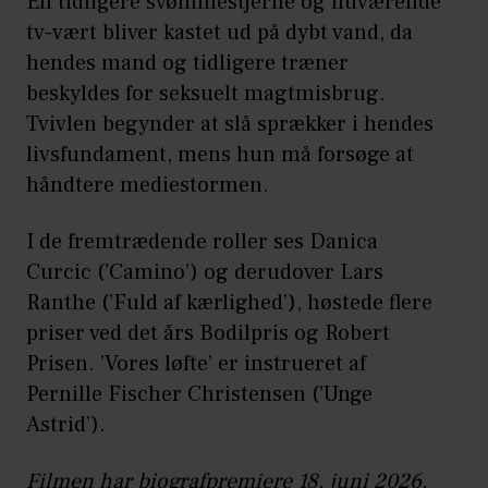
En tidligere svømmestjerne og nuværende
tv-vært bliver kastet ud på dybt vand, da
hendes mand og tidligere træner
beskyldes for seksuelt magtmisbrug.
Tvivlen begynder at slå sprækker i hendes
livsfundament, mens hun må forsøge at
håndtere mediestormen.
I de fremtrædende roller ses Danica
Curcic (’Camino’) og derudover Lars
Ranthe (’Fuld af kærlighed’), høstede flere
priser ved det års Bodilpris og Robert
Prisen. ’Vores løfte’ er instrueret af
Pernille Fischer Christensen (’Unge
Astrid’).
Filmen har biografpremiere 18. juni 2026.