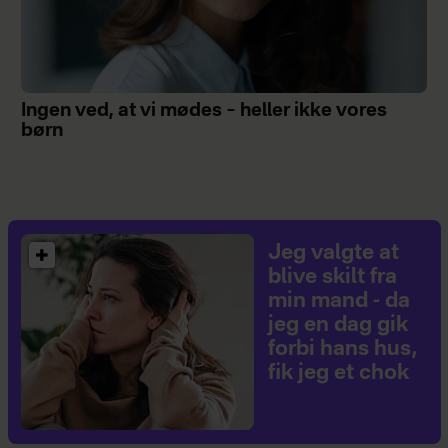
Ingen ved, at vi mødes – heller ikke vores
børn
Jeg valgte at
blive skilt fra
min mand - da
jeg en dag gik
forbi hans hus,
fik jeg et chok