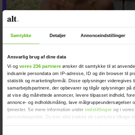
Samtykke
Detaljer
Annonceindstillinger
Marie-Louise var single og
drømte om et barn - så
Ansvarlig brug af dine data
ændrede hun sin måde at date
Vi og
vores 236 partnere
ønsker dit samtykke til at anvend
på
indsamle persondata om IP-adresse, ID og din browser til pr
statistik og marketingformål. Disse oplysninger videregives t
samarbejdspartnere, der opbevarer og tilgår oplysninger på d
at vise dig målrettede annoncer, levere tilpasset indhold, for
annonce- og indholdsmåling, lave målgruppeundersøgelser o
tjenester. Se mere information under
indstillinger
og i vores
persondatapolitik. Du kan altid trække dit samtykke tilbage e
indstillinger fra vores "Cookiedeklaration", eller ved at trykk
trigger" ikonet.
Samtykkevalg