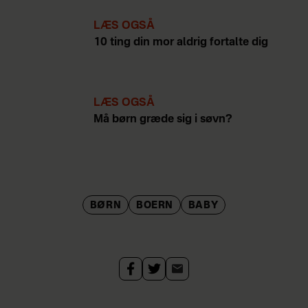
LÆS OGSÅ
10 ting din mor aldrig fortalte dig
LÆS OGSÅ
Må børn græde sig i søvn?
BØRN
BOERN
BABY