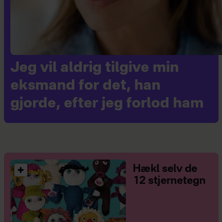
Jeg vil aldrig tilgive min
eksmand for det, han
gjorde, efter jeg forlod ham
Hækl selv de
12 stjernetegn