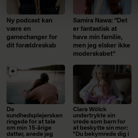
Ny podcast kan
Samira Nawa: ”Det
være en
er fantastisk at
gamechanger for
have min familie,
dit forældreskab
men jeg elsker ikke
moderskabet”
Da
Clara Wölck
sundhedsplejersken
undertrykte sin
ringede for at tale
vrede som barn for
om min 15-årige
at beskytte sin mor:
datter, anede jeg
"Du bekymrede dig i