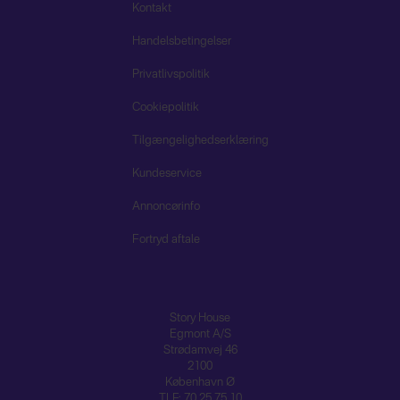
Kontakt
Handelsbetingelser
Privatlivspolitik
Cookiepolitik
Tilgængelighedserklæring
Kundeservice
Annoncørinfo
Fortryd aftale
Story House
Egmont A/S
Strødamvej 46
2100
København Ø
TLF: 70 25 75 10