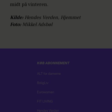
midt på vinteren.
Kilde:
Hendes Verden, Hjemmet
Foto:
Mikkel Adsbøl
KØB ABONNEMENT
ALT for damerne
BoligLiv
Eurowoman
FIT LIVING
Hendes Verden