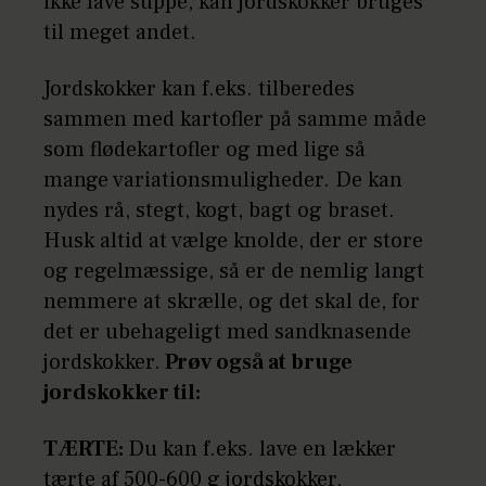
ikke lave suppe, kan jordskokker bruges
til meget andet.
Jordskokker kan f.eks. tilberedes
sammen med kartofler på samme måde
som flødekartofler og med lige så
mange variationsmuligheder. De kan
nydes rå, stegt, kogt, bagt og braset.
Husk altid at vælge knolde, der er store
og regelmæssige, så er de nemlig langt
nemmere at skrælle, og det skal de, for
det er ubehageligt med sandknasende
jordskokker.
Prøv også at bruge
jordskokker til:
TÆRTE:
Du kan f.eks. lave en lækker
tærte af 500-600 g jordskokker,