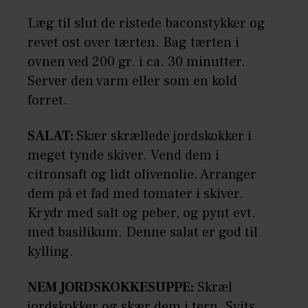
Læg til slut de ristede baconstykker og
revet ost over tærten. Bag tærten i
ovnen ved 200 gr. i ca. 30 minutter.
Server den varm eller som en kold
forret.
SALAT:
Skær skrællede jordskokker i
meget tynde skiver. Vend dem i
citronsaft og lidt olivenolie. Arranger
dem på et fad med tomater i skiver.
Krydr med salt og peber, og pynt evt.
med basilikum. Denne salat er god til
kylling.
NEM JORDSKOKKESUPPE:
Skræl
jordskokker og skær dem i tern. Svits