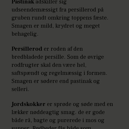
Pastinak
adskiller sig
udseendemæssigt fra persillerod på
gruben rundt omkring toppens fæste.
Smagen er mild, krydret og meget
behagelig.
Persillerod
er roden af den
bredbladede persille. Som de øvrige
rodfrugter skal den være hel,
saftspændt og regelmæssig i formen.
Smagen er sødere end pastinak og
selleri.
Jordskokker
er sprøde og søde med en
lækker nøddeagtig smag. de er gode
både rå, bagte og purerede i mos og
supper. Rødbeder fås både som