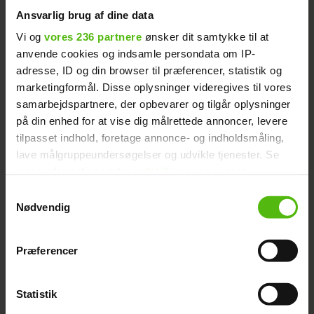
kan du lægge dem i iskoldt vand inden
Ansvarlig brug af dine data
brug, så skulle de gerne genvinde
Vi og
vores 236 partnere
ønsker dit samtykke til at
spændstigheden.
anvende cookies og indsamle persondata om IP-
adresse, ID og din browser til præferencer, statistik og
PRØV OGSÅ:
Jordskokkesuppe med
marketingformål. Disse oplysninger videregives til vores
topping
samarbejdspartnere, der opbevarer og tilgår oplysninger
på din enhed for at vise dig målrettede annoncer, levere
tilpasset indhold, foretage annonce- og indholdsmåling,
Når jordskokker er i topform, er de
lave målgruppeundersøgelser og udvikle tjenester. Se
spændstige og sprøde med en udtalt
mere information under
indstillinger
og i vores
nøddesmag. Derudover har de en
persondatapolitik. Du kan altid trække dit samtykke
Samtykkevalg
herlig sødme, som minder om både
tilbage eller ændre indstillinger fra vores
Nødvendig
kastanjer og artiskokbund.
"Cookiedeklaration", eller ved at trykke på "Privacy
trigger" ikonet.
Præferencer
4 sunde facts om jordskokker
Dine valg anvendes på hele websitet.
Optages langsomt og mætter
Statistik
Vi ønsker dit samtykke til at indsamle og bruge data for
godt.