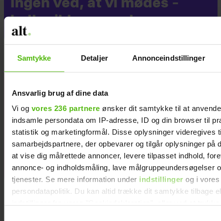
Ingen ved, at vi mødes –
heller ikke vores børn
Samtykke
Detaljer
Annonceindstillinger
Merethe
Ansvarlig brug af dine data
Kasten hårdt
Vi og
vores 236 partnere
ønsker dit samtykke til at anvend
ramt: I sorg og
indsamle persondata om IP-adresse, ID og din browser til pr
smerter
statistik og marketingformål. Disse oplysninger videregives t
samarbejdspartnere, der opbevarer og tilgår oplysninger på d
at vise dig målrettede annoncer, levere tilpasset indhold, for
annonce- og indholdsmåling, lave målgruppeundersøgelser o
tjenester. Se mere information under
indstillinger
og i vores
persondatapolitik. Du kan altid trække dit samtykke tilbage e
indstillinger fra vores "Cookiedeklaration", eller ved at trykk
trigger" ikonet.
Samtykkevalg