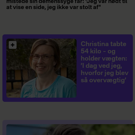
mistede sin demenssyge far: "Jeg var nødt til
at vise en side, jeg ikke var stolt af"
Christina tabte
54 kilo – og
holder vægten:
’I dag ved jeg,
hvorfor jeg blev
så overvægtig’