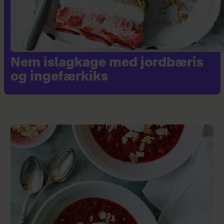
Nem islagkage med jordbæris
og ingefærkiks