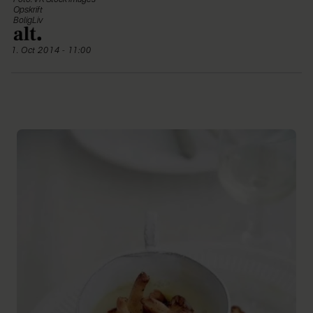
Foto: VK Stock Images
Opskrift
BoligLiv
1. Oct 2014 - 11:00