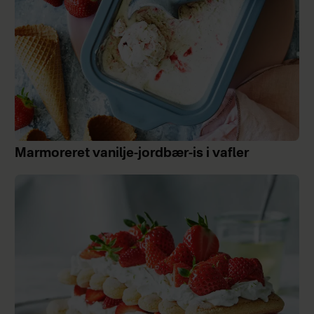
Marmoreret vanilje-jordbær-is i vafler