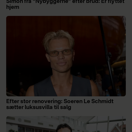
Simon fra “Nybyggerne” efter brud: Er flyttet
hjem
Efter stor renovering: Soeren Le Schmidt
sætter luksusvilla til salg