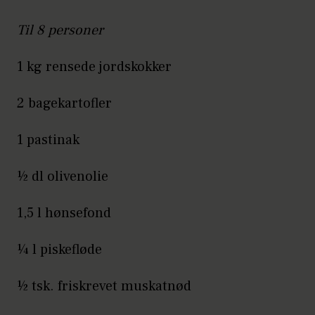
Til 8 personer
1 kg rensede jordskokker
2 bagekartofler
1 pastinak
½ dl olivenolie
1,5 l hønsefond
¼ l piskefløde
½ tsk. friskrevet muskatnød