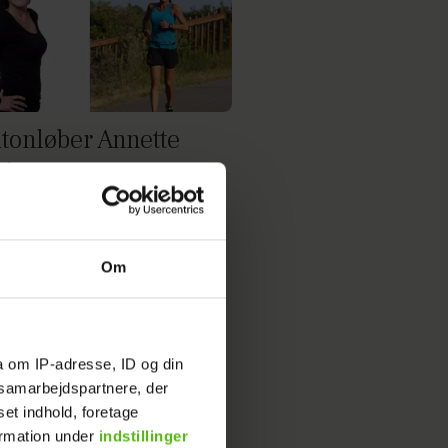
tonløber Annette
skov: Det var
ighed ved første
t
Om
a om IP-adresse, ID og din
s samarbejdspartnere, der
set indhold, foretage
ormation under
indstillinger