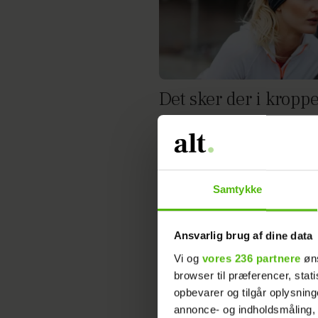
Det sker der i kropp
når du løber et mara
Samtykke
Ansvarlig brug af dine data
Vi og
vores 236 partnere
øns
browser til præferencer, stat
opbevarer og tilgår oplysning
annonce- og indholdsmåling,