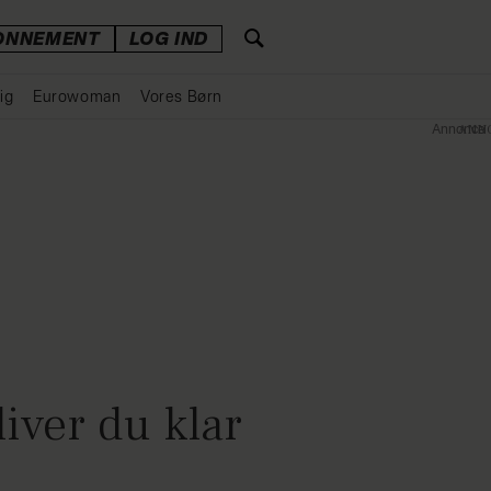
ONNEMENT
LOG IND
ig
Eurowoman
Vores Børn
Annonce
iver du klar