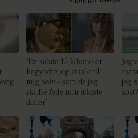
Rigtig god løbelyst.
"De sidste 15 kilometer
Jeg v
r
begyndte jeg at tale til
mara
 præg
mig selv – som da jeg
jeg 
skulle føde min ældste
kost
datter"