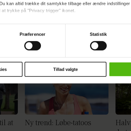
Du kan altid trække dit samtykke tilbage eller ændre indstillinger
 at trykke på "Privacy trigger" ikonet.
ebsitet.
Præferencer
Statistik
indsamle og bruge data for at kunne levere og finansiere relevant j
ookies fra tredjeparter til at at optimere dit besøg på vores hj
klar
Caroline løb halvmaraton
Mara
t sikre funktionalitet, generere statistik og huske dine præferenc
mere vores reklametiltag på sociale medier og til at vise dig fun
uden træning
even
ies
Tillad valgte
dit samtykke tilbage via linket i vores cookiepolitik. Du kan læs
og behandling af dine personoplysninger i forbindelse hermed i
okiepolitik
.
il at
Ny trend: Løbe-tatoos
Halv