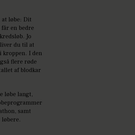
at løbe: Dit
u får en bedre
kredsløb. Jo
iver du til at
 i kroppen. I den
gså flere røde
allet af blodkar
 løbe langt,
 løbeprogrammer
athon, samt
e løbere.