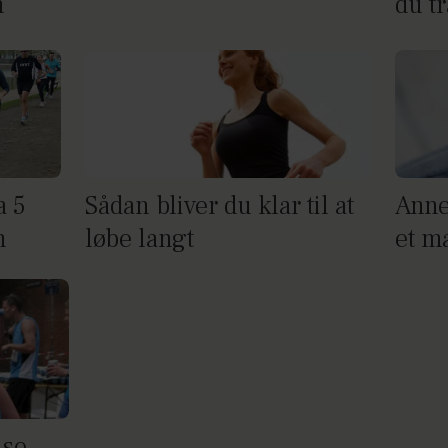
n
du t
a 5
Sådan bliver du klar til at
Anne
n
løbe langt
et ma
 se