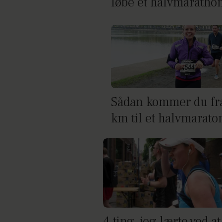
løbe et halvmaratho
Sådan kommer du fr
km til et halvmarato
4 ting, jeg lærte ved at