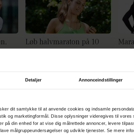
en,
Løb halvmaraton på 10
Mara
ton
uger
Fred
kærl
skrid
Detaljer
Annonceindstillinger
Annonce
ker dit samtykke til at anvende cookies og indsamle persondat
istik og marketingformål. Disse oplysninger videregives til vore
er på din enhed for at vise dig målrettede annoncer, levere tilpas
 lave målgruppeundersøgelser og udvikle tjenester. Se mere inf