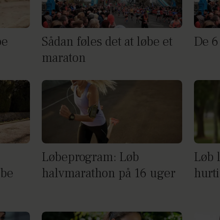
be
Sådan føles det at løbe et
De 6
maraton
Løbeprogram: Løb
Løb l
øbe
halvmarathon på 16 uger
hurt