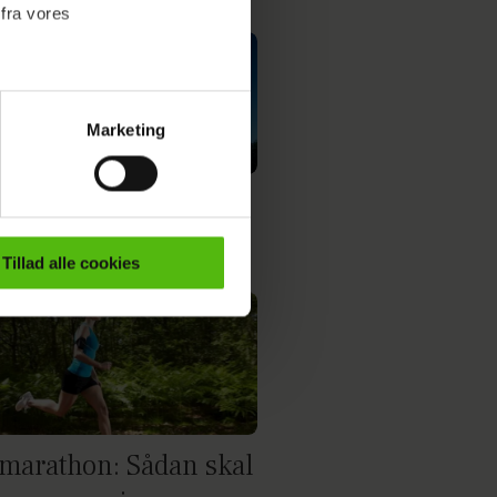
 fra vores
Marketing
ournalistisk indhold til dig.
emmeside. Vi indsamler data
ton i Mayanmar: På
er samt til brug for
ktioner i forbindelse med
tyr i løbesko
Tillad alle cookies
e mere om vores brug af
 både
marathon: Sådan skal