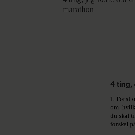
marathon
4 ting,
1. Først 
om, hvilk
du skal t
forskel p