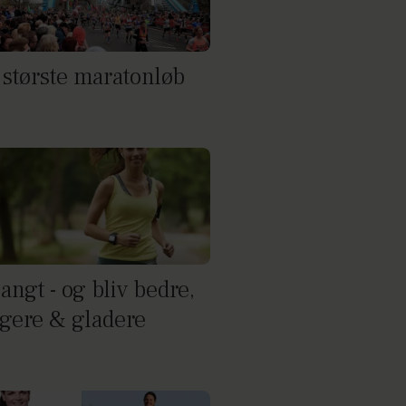
 største maratonløb
angt - og bliv bedre,
igere & gladere