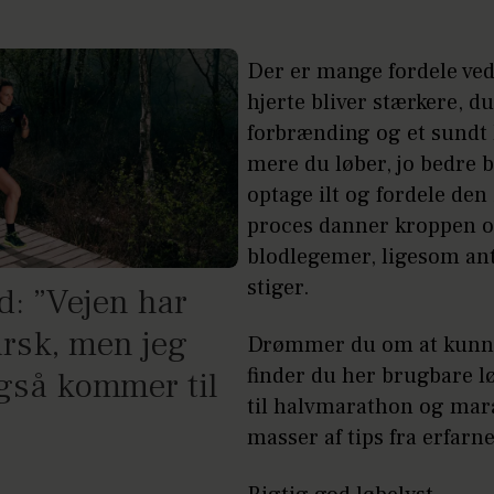
Der er mange fordele ved 
hjerte bliver stærkere, d
forbrænding og et sundt 
mere du løber, jo bedre bl
optage ilt og fordele den
proces danner kroppen o
blodlegemer, ligesom ant
stiger.
d: ”Vejen har
arsk, men jeg
Drømmer du om at kunne
finder du her brugbare
også kommer til
til halvmarathon og mar
masser af tips fra erfarn