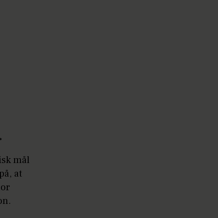
.
isk mål
på, at
tor
on.