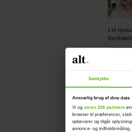
I et opsl
forelskel
— Han hed
til, spis
øjne, er 
skriver J
Samtykke
Ansvarlig brug af dine data
Vi og
vores 236 partnere
øns
browser til præferencer, stat
opbevarer og tilgår oplysning
annonce- og indholdsmåling,