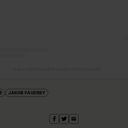
A post shared by Jakob Fauerby (@fauerbyjakob)
E
JAKOB FAUERBY