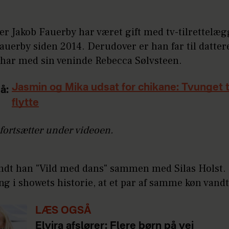
er Jakob Fauerby har været gift med tv-tilrettelæg
auerby siden 2014. Derudover er han far til datter
har med sin veninde Rebecca Sølvsteen.
Jasmin og Mika udsat for chikane: Tvunget ti
å:
flytte
fortsætter under videoen.
andt han "Vild med dans" sammen med Silas Holst. 
ng i showets historie, at et par af samme køn vandt
LÆS OGSÅ
Elvira afslører: Flere børn på vej