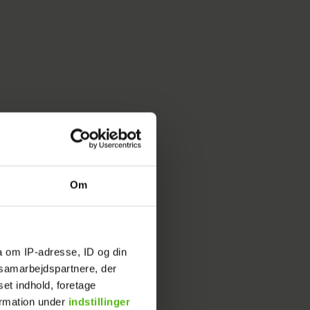
et godt
farvet
forelsket,
Om
 snart
a om IP-adresse, ID og din
s samarbejdspartnere, der
set indhold, foretage
ormation under
indstillinger