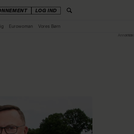
ONNEMENT
LOG IND
ig
Eurowoman
Vores Børn
Annonce