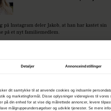
ag på Instagram deler Jakob, at han har kastet sin
se på et nyt familiemedlem.
der Torben og er vildt skøn! Han er allerede fald
er og sover ved siden af mig. Han har to forskellige 
helt hvid med en lille plet og meget legesyg. Jeg er 
akob
Detaljer
Annonceindstillinger
LÆS OGSÅ
Henning fra "Mændenes Paradis" rejser
ker dit samtykke til at anvende cookies og indsamle persondat
tilbage: Længes efter Gai
istik og marketingformål. Disse oplysninger videregives til vore
er på din enhed for at vise dig målrettede annoncer, levere tilpas
 lave målgruppeundersøgelser og udvikle tjenester. Se mere inf