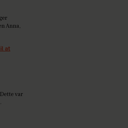
ger
en Anna,
l at
Dette var
.