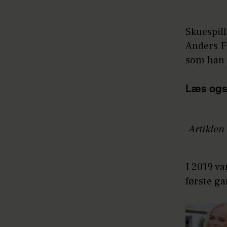
Skuespill
Anders F
som han 
Læs ogs
Artiklen 
I 2019 v
første ga