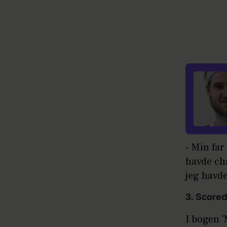
- Min far
havde cha
jeg havd
3. Scored
I bogen '