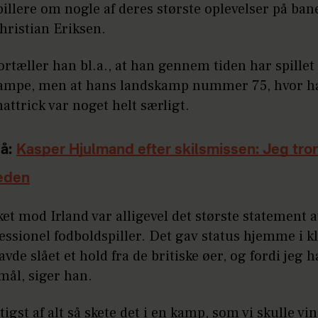
illere om nogle af deres største oplevelser på ban
hristian Eriksen.
ortæller han bl.a., at han gennem tiden har spille
kampe, men at hans landskamp nummer 75, hvor h
attrick var noget helt særligt.
å:
Kasper Hjulmand efter skilsmissen: Jeg tror
eden
ket mod Irland var alligevel det største statement a
ssionel fodboldspiller. Det gav status hjemme i k
havde slået et hold fra de britiske øer, og fordi jeg 
 mål, siger han.
tigst af alt så skete det i en kamp, som vi skulle vi