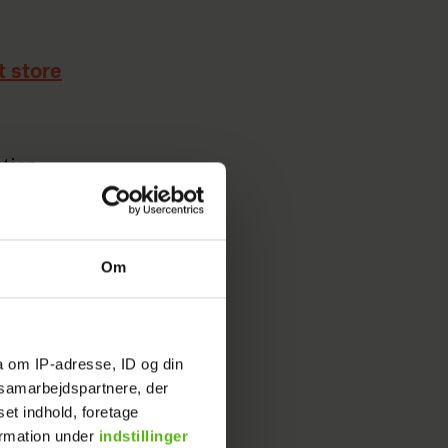
t store
stian
Om
 3-årig
ubben
old vakte
 13-årig
a om IP-adresse, ID og din
dense
s samarbejdspartnere, der
set indhold, foretage
lbudt en
ormation under
indstillinger
dam.