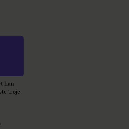
rt han
te trøje,
e