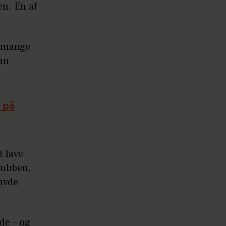
en. En af
t mange
an
 på
t lave
lubben,
havde
nde – og