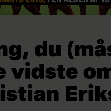
ing, du (må
e vidste o
istian Eri