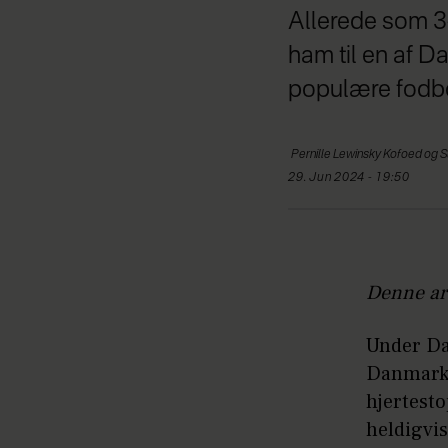
Allerede som 3-
ham til en af D
populære fodbol
Pernille Lewinsky
Kofoed og S
29. Jun 2024 - 19:50
Denne art
Under Da
Danmarks
hjertesto
heldigvi