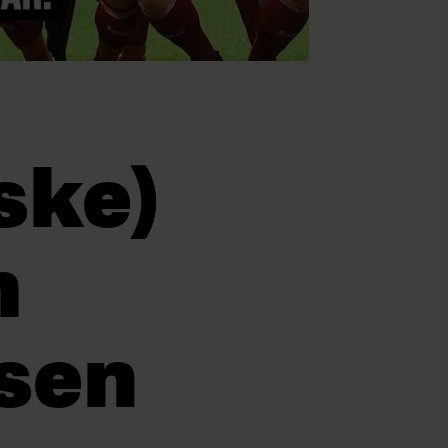
ske)
m
ksen