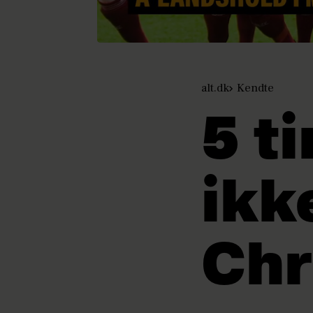
alt.dk
Kendte
5 t
ikk
Chr