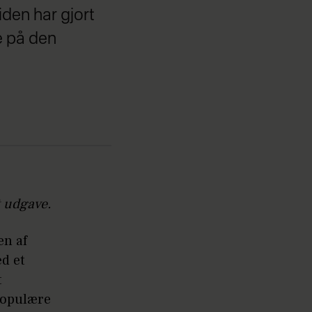
iden har gjort
e på den
t udgave.
en af
d et
t
populære