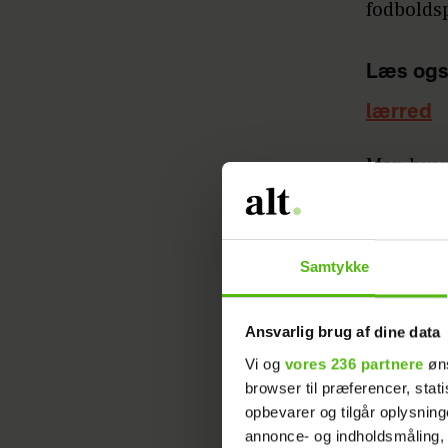
fodboldsp
Læs ogs
lærred
Men hvem
Eriksen, 
1. Bidt a
Samtykke
Interesse
begyndte
Middelfa
Ansvarlig brug af dine data
hurtigt 
Vi og
vores 236 partnere
øns
skrev ha
browser til præferencer, stat
opbevarer og tilgår oplysning
Boldklub.
annonce- og indholdsmåling,
kontrakt