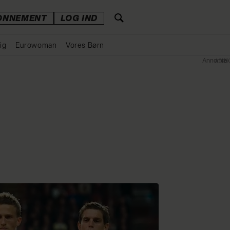
ONNEMENT
LOG IND
ig
Eurowoman
Vores Børn
Annonce