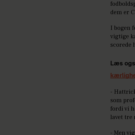
fodboldsp
dem er C
I bogen f
vigtige 
scorede h
Læs ogs
kærligh
- Hattric
som profe
fordi vi 
lavet tre
- Men vig