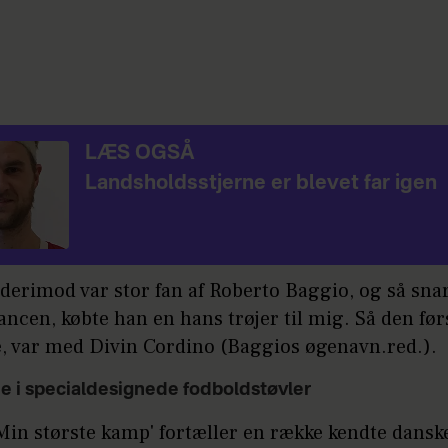
LÆS OGSÅ
Landsholdsstjerne er blevet far igen
 derimod var stor fan af Roberto Baggio, og så sna
ncen, købte han en hans trøjer til mig. Så den førs
e, var med Divin Cordino (Baggios øgenavn.red.).
e i specialdesignede fodboldstøvler
Min største kamp' fortæller en række kendte dansk