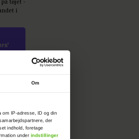
å tøjet -
andet i
rs'
t 1-2
Om
t igen.
e.
a om IP-adresse, ID og din
rud
s samarbejdspartnere, der
set indhold, foretage
ormation under
indstillinger