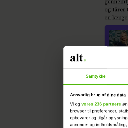
gennemtj
og tårer 
en længe
Ifølge Mi
Samtykke
gange i d
Den lille
Ansvarlig brug af dine data
Vi og
vores 236 partnere
øns
Læs ogs
browser til præferencer, stat
opbevarer og tilgår oplysning
- De mene
annonce- og indholdsmåling,