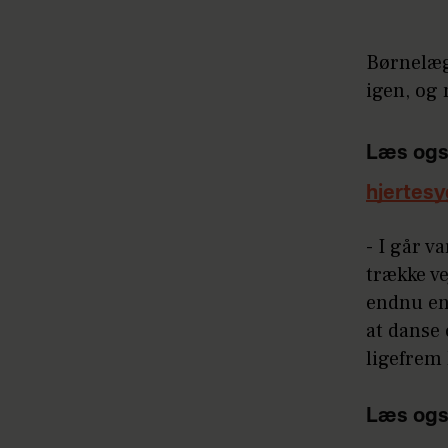
Børnelæge
igen, og 
Læs ogs
hjertes
- I går v
trække ve
endnu en 
at danse 
ligefrem 
Læs ogs