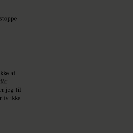
 stoppe
ikke at
får
 jeg til
liv ikke