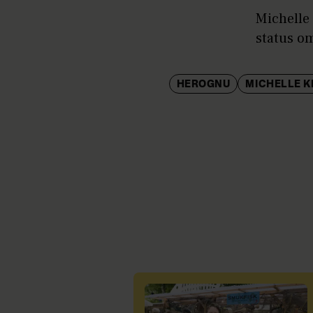
Michelle 
status om
HEROGNU
MICHELLE K