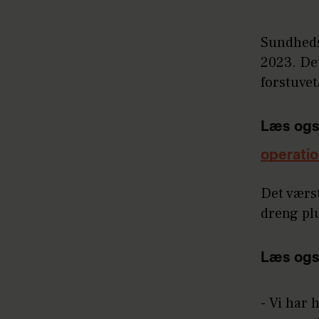
Sundheds
2023. Det
forstuvet
Læs ogs
operati
Det værst
dreng plu
Læs ogs
- Vi har 