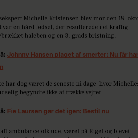
ekspert Michelle Kristensen blev mor den 18. okt
 var en hård fødsel, der resulterede i et kraftig
/brækket haleben og en 3. grads bristning.
å:
Johnny Hansen plaget af smerter: Nu får han
on
e har dog været de seneste ni dage, hvor Michelles
dselig begyndte ikke at trække vejret.
å:
Fie Laursen gør det igen: Bestil nu
haft ambulancefolk ude, været på Riget og blevet