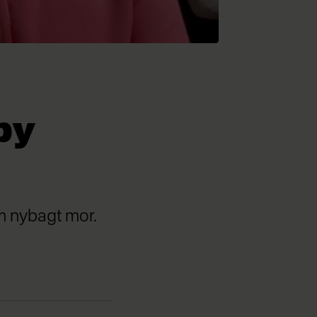
by
om nybagt mor.