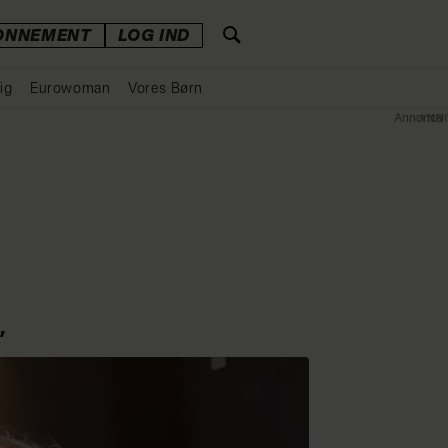
ONNEMENT
LOG IND
ig
Eurowoman
Vores Børn
Annonce