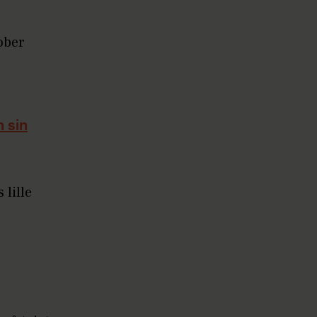
ober
 sin
 lille