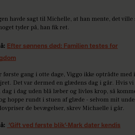
n havde sagt til Michelle, at han mente, det ville
noget tyder på, han fik ret.
å:
Efter sønnens død: Familien testes for
ygdom
ar første gang i otte dage, Viggo ikke optrådte med 
jret. Det var dermed en glædens dag i går. Hvis vi 
dag i dag uden blå læber og livløs krop, så kommer
og hoppe rundt i stuen af glæde - selvom mit under
lovpriser de bevægelser, skrev Michaelle i går.
å:
‘Gift ved første blik’-Mark dater kendis