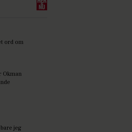
et ord om
or Okman
ende
 bare jeg