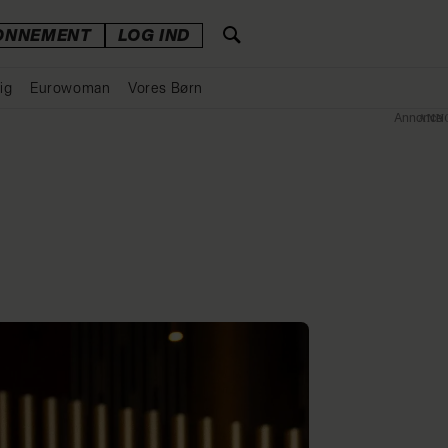
ONNEMENT
LOG IND
ig
Eurowoman
Vores Børn
Annonce