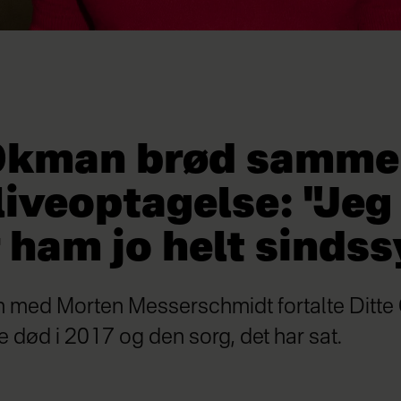
 Okman brød samm
liveoptagelse: "Jeg
 ham jo helt sindss
 med Morten Messerschmidt fortalte Ditt
e død i 2017 og den sorg, det har sat.