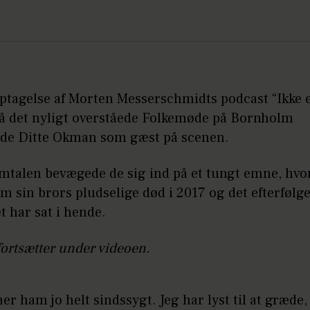
optagelse af Morten Messerschmidts podcast “Ikke 
 på det nyligt overståede Folkemøde på Bornholm
de Ditte Okman som gæst på scenen.
mtalen bevægede de sig ind på et tungt emne, hv
om sin brors pludselige død i 2017 og det efterfølg
et har sat i hende.
fortsætter under videoen.
ner ham jo helt sindssygt. Jeg har lyst til at græde,