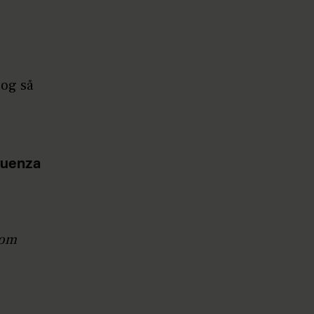
 og så
guenza
 om