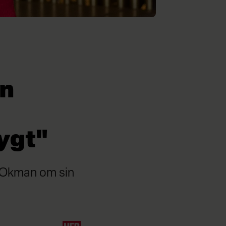
en
ygt"
e Okman om sin