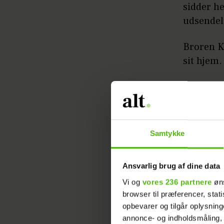
sidder he
udsendel
Broren K
sit hjem.
– Obdukti
hjertet. 
død inden
mellem 
Samtykke
– Vi var 
Ansvarlig brug af dine data
vores fo
Vi og
vores 236 partnere
øns
browser til præferencer, stat
opbevarer og tilgår oplysning
annonce- og indholdsmåling,