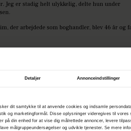
r. Jeg er stadig helt ulykkelig, delte hun under
sen.
im, der arbejdede som boghandler, blev 46 år og fa
onen viste, at han havde en rift på hovedpulsåren t
Så det er gået meget stærkt. Lægerne fortalte, at h
 for et minut, fortæller hun og beskriver et nært 
dem:
Detaljer
Annonceindstillinger
meget tætte. Måske fordi, vi var meget sammen og 
rældrede arbejdede hele tiden.
ker dit samtykke til at anvende cookies og indsamle persondat
istik og marketingformål. Disse oplysninger videregives til vore
LÆS OGSÅ
er på din enhed for at vise dig målrettede annoncer, levere tilpas
Line Baun Danielsen efter brystkræft: 
 lave målgruppeundersøgelser og udvikle tjenester. Se mere inf