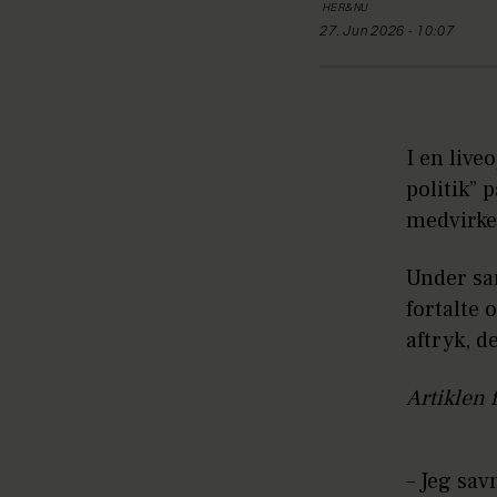
HER&NU
27. Jun 2026 - 10:07
I en live
politik”
medvirke
Under sa
fortalte 
aftryk, d
Artiklen 
– Jeg sav