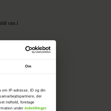
ldt om i
il
an var
forhold
Om
alene, da
a om IP-adresse, ID og din
s samarbejdspartnere, der
set indhold, foretage
Skal
ormation under
indstillinger