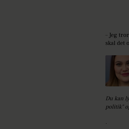
– Jeg tro
skal det 
Du kan ly
politik" 
.