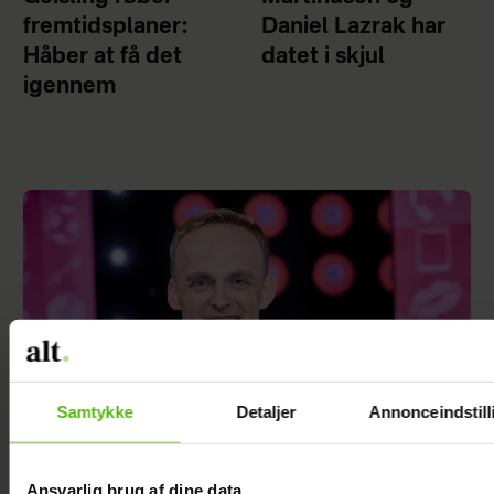
fremtidsplaner:
Daniel Lazrak har
Håber at få det
datet i skjul
igennem
Samtykke
Detaljer
Annonceindstill
Ansvarlig brug af dine data