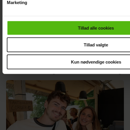
Marketing
Du kan til enhver tid trække dit samtykke tilbage via linket i 
læse mere om vores brug af cookies, samarbejdspartnere og
personoplysninger i forbindelse hermed i både
Tillad alle cookies
vores
privatlivspolitik
og
cookiepolitik
.
Tillad valgte
Kun nødvendige cookies
Se billedet: Så meget har Lars Elbæk tabt sig