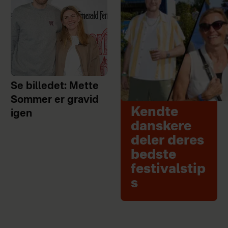
Se billedet: Mette
Sommer er gravid
Kendte
igen
danskere
deler deres
bedste
festivalstip
s