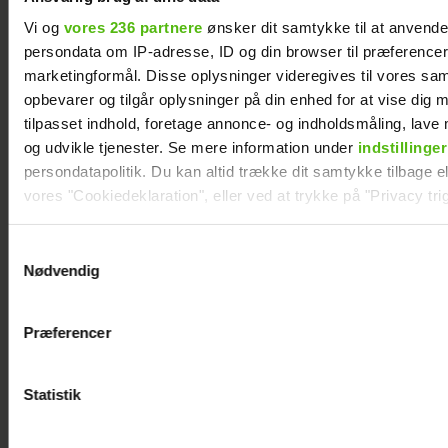
Mads Vad om at være far til to: Deler nyt
Vi og
vores 236 partnere
ønsker dit samtykke til at anvend
perspektiv på livet
persondata om IP-adresse, ID og din browser til præferencer, 
marketingformål. Disse oplysninger videregives til vores sa
opbevarer og tilgår oplysninger på din enhed for at vise dig 
tilpasset indhold, foretage annonce- og indholdsmåling, lav
og udvikle tjenester. Se mere information under
indstillinger
persondatapolitik. Du kan altid trække dit samtykke tilbage ell
vores "Cookiedeklaration", eller ved at trykke på "Privacy trig
Dine valg anvendes på hele websitet.
Samtykkevalg
Nødvendig
Vi ønsker dit samtykke til at indsamle og bruge data for at k
relevant journalistisk indhold til dig.
Præferencer
Vi anvender egne cookies og cookies fra tredjeparter til at a
Philip May på Smukfest for første gang: "Jeg
vores hjemmeside. Vi indsamler data om IP, ID og din browser 
har kæmpe forventninger"
generere statistik og huske dine præferencer samt til brug fo
Statistik
optimere vores reklametiltag på sociale medier og til at vise d
med sociale medier.