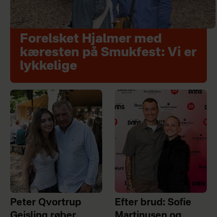
Forelsket Hjalmer med
kæresten på Smukfest: Vi er
lykkelige
Peter Qvortrup
Efter brud: Sofie
Geisling røber
Martinusen og