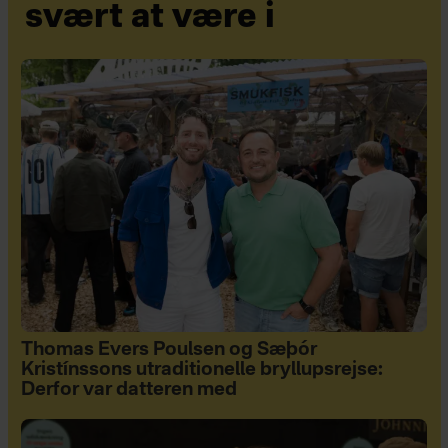
svært at være i
Thomas Evers Poulsen og Sæþór
Kristínssons utraditionelle bryllupsrejse:
Derfor var datteren med