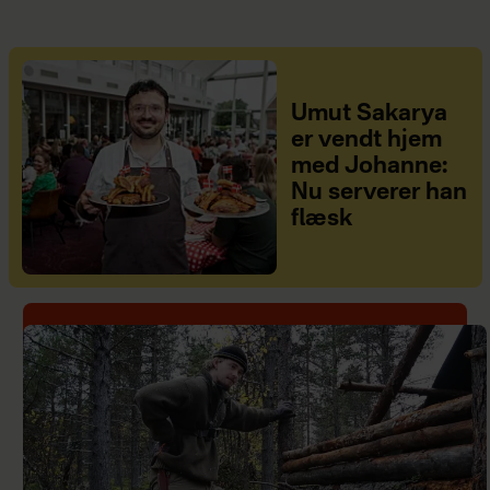
Umut Sakarya
er vendt hjem
med Johanne:
Nu serverer han
flæsk