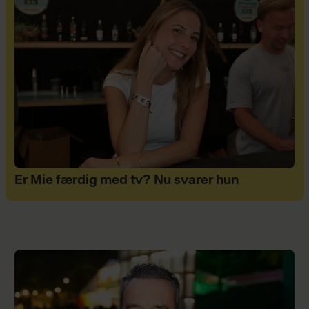
Er Mie færdig med tv? Nu svarer hun