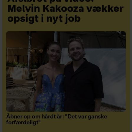
Melvin Kakooza vækker
opsigt i nyt job
Åbner op om hårdt år: "Det var ganske
forfærdeligt"