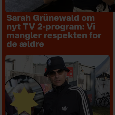
Sarah Grünewald om
nyt TV 2-program: Vi
mangler respekten for
de ældre